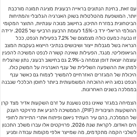
עם זאת, בחינת הנתונים בראייה רבעונית מציגה תמונה מורכבת
יותר, המושפעת מהטלטלות בשוק האנרגיה הגלובלי והמתיחות
הביטחונית במזרח התיכון. בחישוב מנוכה עונתיות, התוצר המקומי
הגולמי הריאלי ירד ב-1.5% לעומת הרבעון הרביעי של 2025. ירידה
זו נבעה כמעט כולה מצמצום של 7.2% בפעילות הנפט, ככל
הנראה בשל מגבלות ייצור ושיבושים בנתיבי הייצוא בעקבות המצב
הגיאופוליטי. מנגד, הפעילות שאינה קשורה לנפט המשיכה להפגין
עוצמה יוצאת דופן וצמחה ב-2.9% גם בחישוב רבעוני, נתון שהצליח
למתן את ההשפעה השלילית של ענף האנרגיה על המשק כולו.
היכולת של המגזרים האזרחיים להמשיך לצמוח גם כאשר ענף
הנפט נסוג היא ההוכחה המשמעותית ביותר לחוסן הכלכלי שנבנה
בממלכה בשנים האחרונות.
הצמיחה במגזר שאינו נפט נשענת על זרם השקעות אדיר מצד קרן
ההשקעות הציבורית (PIF), הממשיכה להניע את פרויקטי הענק
של הממלכה, בהם עיר העתיד ניאום ופיתוח אתרי התיירות לחופי
הים האדום. לקראת שנת 2026, פרויקטים אלו עברו משלב התכנון
לשלבי הקמה מתקדמים, מה שמייצר אלפי מקומות עבודה ומניע