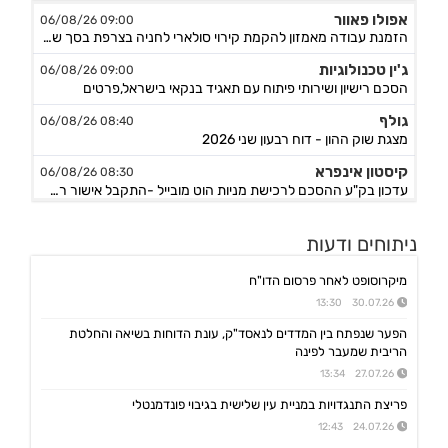
אפולו פאוור
09:00 06/08/26
הזמנת עבודה מאמזון להקמת קירוי סולארי לחניה בצרפת בסך של כ-2 מ'ש"ח,המשך
ג'ין טכנולוגיות
09:00 06/08/26
הסכם רישיון ושירותי פיתוח עם תאגיד בנקאי בישראל,פרטים
גולף
08:40 06/08/26
מצגת שוק ההון - דוח רבעון שני 2026
קיסטון אינפרא
08:30 06/08/26
עדכון בק"ע ההסכם לרכישת מניות הוט מובייל -התקבל אישור רשות התחרות לביצוע העסקה
סוגת
08:24 06/08/26
ניתוחים ודעות
אישור הממונה על התחרות לעסקת רכישת שליטה בחברות הפועלות בתחום של משקאות חריפים ומזון מצונן ,המשך מ-4
נופר אנרג'י
08:09 06/08/26
מיקרוסופט לאחר פרסום הדו"ח
החלטת דירק':קביעת רף מינוף מקסימלי ותבצע פדיון מוקדם וולנטרי של אגח א ו-ה
30.07.26 13:30
יעקב פיננסים
07:57 06/08/26
הפער שנפתח בין המדדים לנאסד"ק, עונת הדוחות בשיאה והחלטת
מצגת משקיעים רבעון שני לשנת 2026
הריבית שמעבר לפינה
אינפליי
27.07.26 13:34
15:58 05/08/26
התקשרות בהסכם לרכישת חברת נפט וגז תמורת 54.25מ'$
פריצת התנגדויות במניית עין שלישית בגיבוי פונדמנטלי
פינרג'י
14:29 05/08/26
24.07.26 12:43
הבהרה ביחס לדיווח החברה בנוגע להקצאה פרטית והשתתפות דבוקת השליטה-פרטים