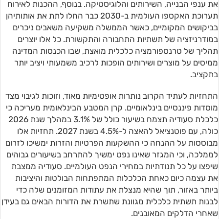
את ענפי הבנייה, השירותים והלוגיסטיקה. בנוסף, ההכנות לאירוח
תערוכת האקספו העולמית ב-2030 כבר החלו לתת את אותותיהן
בביקושים המקומיים, כאשר הממשלה משקיעה משאבים ניכרים
במודרניזציה של תשתיות התחבורה והתקשורת. כל אלו יוצרים
תהליך של טרנספורמציה כלכלית מואצת, שבו הכנסות המדינה
ממיסים על מוצרים ושירותים הופכות לרכיב משמעותי ויציב יותר
בתקציב.
התחזיות לעתיד הקרוב נותרות אופטימיות מאוד, וזוכות לגיבוי מצד
מוסדות פיננסיים בינלאומיים. קרן המטבע הבינלאומית מעריכה כי
כלכלת סעודיה תצמח בשיעור כולל של 3.1% במהלך שנת 2026
כולה, עם פוטנציאל להאצה ל-4.5% בשנת 2027. תחזיות אלו
מבוססות על ההנחה כי ההשקעות הפרטיות והזרות ימשיכו לזרום
לממלכה, וכי המגזר שאינו נפט ימשיך להתרחב בשיעורים גבוהים
שיפצו על כל תנודתיות במחירי הנפט העולמיים. סעודיה ממצבת
את עצמה כיום כאחת הכלכלות המתפתחות הבולטות והיציבות
ביותר באזור, תוך שהיא מנצלת את עתודות המזומנים שלה כדי
לבנות תשתית כלכלית מגוונת שתשרת את הדורות הבאים גם בעידן
שאחרי הדלקים המאובנים.