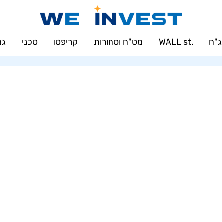
"ח
.WALL st
מט"ח וסחורות
קריפטו
טכני
גמ