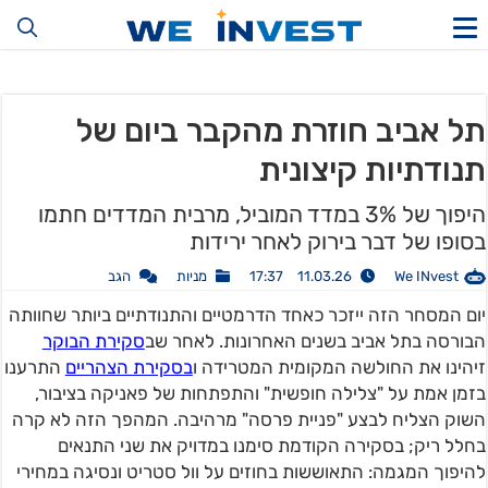
תל אביב חוזרת מהקבר ביום של
תנודתיות קיצונית
היפוך של 3% במדד המוביל, מרבית המדדים חתמו
בסופו של דבר בירוק לאחר ירידות
We INvest
11.03.26 17:37
מניות
הגב
יום המסחר הזה ייזכר כאחד הדרמטיים והתנודתיים ביותר שחוותה
הבורסה בתל אביב בשנים האחרונות. לאחר שב
סקירת הבוקר
זיהינו את החולשה המקומית המטרידה ו
בסקירת הצהריים
התרענו
בזמן אמת על "צלילה חופשית" והתפתחות של פאניקה בציבור,
השוק הצליח לבצע "פניית פרסה" מרהיבה. המהפך הזה לא קרה
בחלל ריק; בסקירה הקודמת סימנו במדויק את שני התנאים
להיפוך המגמה: התאוששות בחוזים על וול סטריט ונסיגה במחירי