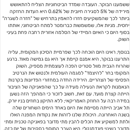
ששמענו הבוקר. העובדה שמדד הביטחוניות הצליח להתאושש
מירידה של 5% לסגירה חיובית של 0.62% היא העדות החזקה
ביותר לכך שהמשקיעים חזרו להאמין בתרחיש של "חזרה לשגרה"
יחסית. מניות אלו, שמשמשות כברומטר למתח הביטחוני, אותתו
בסוף היום כי האיום המיידי של הסלמה אזורית רחבה פחת בעיני
השוק.
בנוסף, ראינו היום הוכחה לכך שפרמיית הסיכון המקומית, עליה
התרענו בבוקר, היא אמנם קיימת אך היא גם גמישה מאוד. ברגע
שהרוח הגבית מוול סטריט הפכה לעוצמתית מספיק, השוק
המקומי בחר "להיצמד" למגמה העולמית ולנטוש את הנרטיב
הפסימי של הצהריים. הירידה החדה במחזורי הפדיונות בקרנות
הנאמנות לקראת הנעילה מעידה על כך שהפאניקה של הציבור
הייתה קצרת מועד. עם זאת, חשוב לזכור כי המהפך הזה נשען
במידה רבה על החוזק האמריקאי; ללא התיקון בחוזים בניו יורק,
תל אביב הייתה מסיימת את היום באחד הימים השחורים שלה
בשנה האחרונה. היכולת שלנו לזהות את נקודות המפנה האלו
ולתת למשקיע את הכלים להבין מתי מדובר בפאניקה טכנית ומתי
מדובר בשינוי פונדמנטלי, היא הערך המוסף בסקירות של יום כזה.