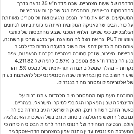
הדרמה של שעות הצהריים, שבה מדד ת"א 35 נראה בדרך
להתרסקות רב-יומית, התחלפה בגל של קניות אגרסיביות.
המשקיעים, שראו את מחירי הנפט נרגעים ואת וול סטריט מאותתת
על כוח, הבינו שהפאניקה המקומית הייתה מוגזמת ביחס לנתונים
הגלובליים. כפי שציינו, הלחץ הטכני שנבע מהתכסות של כותבי
אופציות PUT יצר את הצלילה המואצת, אך ברגע שהכיוון השתנה,
אותם כוחות בדיוק דחפו את השוק למעלה בחדות כדי לסגור
פוזיציות. הציבור, שזרק סחורה בצהריים בקרנות הנאמנות, צפה
בנעילה במדד ת"א 35 מטפס ב-0.57% לרמה של 4,211.82
נקודות – מהלך שמשלים תנודה תוך-יומית של כמעט 5%. זהו
שיעור חשוב בחוסן ובמהירות שבה הסנטימנט יכול להשתנות בעידן
של אלגוריתמים ומסחר מהיר בנגזרים.
התובנות העמוקות מהמסחר היום מלמדות אותנו רבות על
הדינמיקה שבין המאקרו הגלובלי למיקרו הישראלי. בצהריים,
כאשר הזהב השחור זינק, השוק הישראלי הגיב בחרדה כפולה –
גם בשל החשש מהסלמה ביטחונית וגם בשל השלכות האינפלציה.
אולם, הנסיגה המהירה של הנפט חזרה לרמות הבסיס הוכיחה כי
המערכת הפיננסית עדיין נותנת אמון בהצהרות הדה-אסקלציה