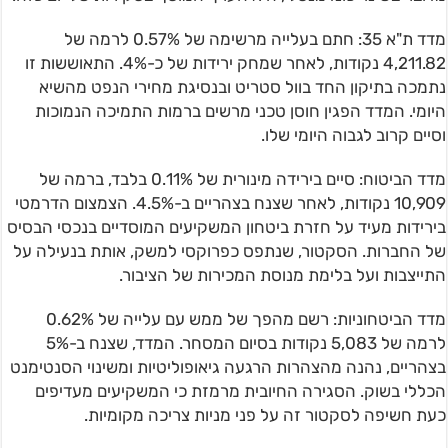
מדד ת"א 35: חתם בעלייה מרשימה של 0.57% לרמה של
4,211.82 נקודות, לאחר שמחק ירידות של כ-4%. התאוששות זו
נתמכה בתיקון החד בוול סטריט ובנסיגת מחירי הנפט מהשיא
היומי. המדד הפגין חוסן טכני מרשים ברמות התמיכה הנמוכות
וסיים קרוב לגבוה היומי שלו.
מדד הביטוח: סיים בירידה מינורית של 0.11% בלבד, ברמה של
10,909 נקודות, לאחר שצנח בצהריים ב-4.5%. הצמצום הדרמטי
בירידות מעיד על חזרת ביטחון המשקיעים המוסדיים בנכסי הבסיס
של החברות. הסקטור, שנתפס כפרוקסי למשק, אותת בנעילה על
התייצבות ועל בלימת מנוסת המכירות של הציבור.
מדד הביטחוניות: רשם מהפך של ממש עם עלייה של 0.62%
לרמה של 5,083 נקודות בסיום המסחר. המדד, שצנח ב-5%
בצהריים, נהנה מהצהרות הרגעה גיאופוליטיות ומשינוי הסנטימנט
הכללי בשוק. הסגירה החיובית מרמזת כי המשקיעים מעדיפים
כעת חשיפה לסקטור זה על פני מניות צריכה מקומיות.