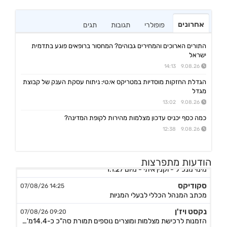
אחרונים
פופולרי
תגובות
תגים
התורים הארוכים והמחירים גבוהים? המחסור ברופאים פוגע בתדמית
ישראל
9.08.26 14:13
הגדלת החזקות מוסדיות במטריקס אי.טי: ניתוח עסקת הענק של קבוצת
מגדל
9.08.26 13:02
כמה כסף יכניס עדכון מצלמות מהירות לקופת המדינה?
9.08.26 12:38
אביב קבוצה
10:30 09/08/26
הודעות מתפרצות
מינוי מנכ"ל - וקנין איתי - מיום 1.1.27
סקודיקס
14:25 07/08/26
מכתב המנהל הכללי לבעלי המניות
נקסט ויז'ן
09:20 07/08/26
הזמנות לרכישת מצלמות ומוצרים נוספים תמורת סה"כ כ-14.4מ'$, לאספקה עד תום Q4/26