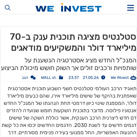
סטלנטיס מציגה תוכנית ענק ב-70
מיליארד דולר והמשקיעים מודאגים
המנכ"ל החדש מציג אסטרטגיה הנשענת על
שותפויות ורכבים זולים אך השוק חושש מיכולת הביצוע
We INvest
21.05.26 23:37
.WALL st
הגב
תאגיד הרכב העולמי סטלנטיס חשף השבוע תוכנית אסטרטגית
שאפתנית בהיקף של שישים מיליארד אירו, שהם כבעים מיליארד
דולר, המסמנת שינוי כיוון דרמטי תחת הנהגתו של המנכ"ל החדש
אנטוניו פילוסה. מדובר בתוכנית השקעות חומש שנועדה להזרים
דם חדש ליצרנית הרכב הענקית, אשר כוללת השקה של שישים
דגמים חדשים עד לשנת 2030. הדגמים החדשים יכסו את כל קשת
ההנעות האפשריות, החל ממנועי בעירה פנימית מסורתיים, דרך