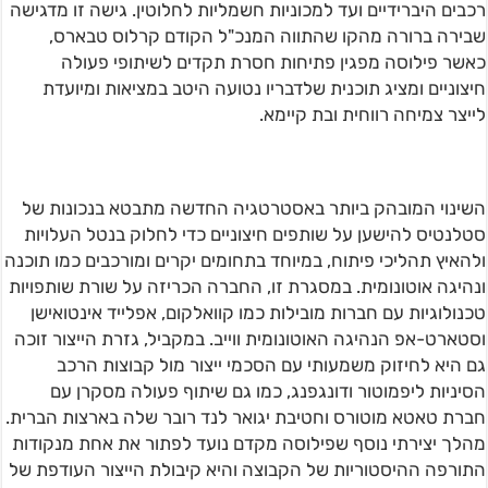
רכבים היברידיים ועד למכוניות חשמליות לחלוטין. גישה זו מדגישה
שבירה ברורה מהקו שהתווה המנכ"ל הקודם קרלוס טבארס,
כאשר פילוסה מפגין פתיחות חסרת תקדים לשיתופי פעולה
חיצוניים ומציג תוכנית שלדבריו נטועה היטב במציאות ומיועדת
לייצר צמיחה רווחית ובת קיימא.
השינוי המובהק ביותר באסטרטגיה החדשה מתבטא בנכונות של
סטלנטיס להישען על שותפים חיצוניים כדי לחלוק בנטל העלויות
ולהאיץ תהליכי פיתוח, במיוחד בתחומים יקרים ומורכבים כמו תוכנה
ונהיגה אוטונומית. במסגרת זו, החברה הכריזה על שורת שותפויות
טכנולוגיות עם חברות מובילות כמו קוואלקום, אפלייד אינטואישן
וסטארט-אפ הנהיגה האוטונומית ווייב. במקביל, גזרת הייצור זוכה
גם היא לחיזוק משמעותי עם הסכמי ייצור מול קבוצות הרכב
הסיניות ליפמוטור ודונגפנג, כמו גם שיתוף פעולה מסקרן עם
חברת טאטא מוטורס וחטיבת יגואר לנד רובר שלה בארצות הברית.
מהלך יצירתי נוסף שפילוסה מקדם נועד לפתור את אחת מנקודות
התורפה ההיסטוריות של הקבוצה והיא קיבולת הייצור העודפת של