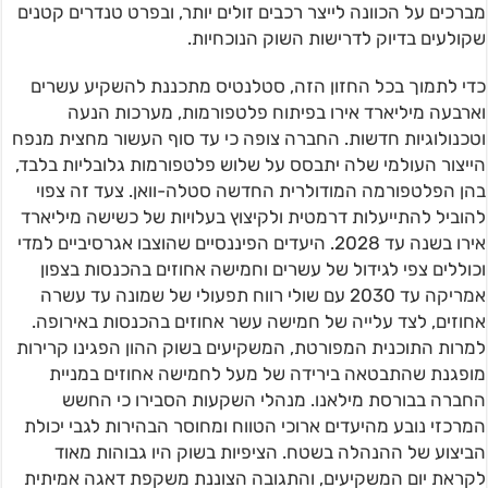
מברכים על הכוונה לייצר רכבים זולים יותר, ובפרט טנדרים קטנים
שקולעים בדיוק לדרישות השוק הנוכחיות.
כדי לתמוך בכל החזון הזה, סטלנטיס מתכננת להשקיע עשרים
וארבעה מיליארד אירו בפיתוח פלטפורמות, מערכות הנעה
וטכנולוגיות חדשות. החברה צופה כי עד סוף העשור מחצית מנפח
הייצור העולמי שלה יתבסס על שלוש פלטפורמות גלובליות בלבד,
בהן הפלטפורמה המודולרית החדשה סטלה-וואן. צעד זה צפוי
להוביל להתייעלות דרמטית ולקיצוץ בעלויות של כשישה מיליארד
אירו בשנה עד 2028. היעדים הפיננסיים שהוצבו אגרסיביים למדי
וכוללים צפי לגידול של עשרים וחמישה אחוזים בהכנסות בצפון
אמריקה עד 2030 עם שולי רווח תפעולי של שמונה עד עשרה
אחוזים, לצד עלייה של חמישה עשר אחוזים בהכנסות באירופה.
למרות התוכנית המפורטת, המשקיעים בשוק ההון הפגינו קרירות
מופגנת שהתבטאה בירידה של מעל לחמישה אחוזים במניית
החברה בבורסת מילאנו. מנהלי השקעות הסבירו כי החשש
המרכזי נובע מהיעדים ארוכי הטווח ומחוסר הבהירות לגבי יכולת
הביצוע של ההנהלה בשטח. הציפיות בשוק היו גבוהות מאוד
לקראת יום המשקיעים, והתגובה הצוננת משקפת דאגה אמיתית