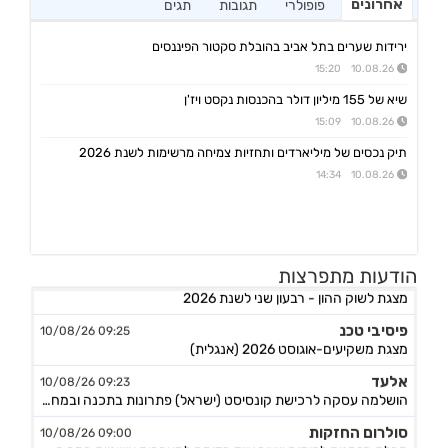
אחרונים
פופולרי
תגובות
תגים
ירידות שערים בתל אביב בהובלת סקטור הפיננסים
10.08.26 15:20
שיא של 155 מיליון דולר בהכנסות נקסט ויז'ן
10.08.26 15:09
תיק נכסים של מיליארדים ותחזיות צמיחה מרשימות לשנת 2026
10.08.26 14:34
מגה אור
הודעות מתפרצות
10:09 10/08/26
מצגת לשוק ההון - רבעון שני לשנת 2026
פיסיבי טכנ
09:25 10/08/26
מצגת משקיעים-אוגוסט 2026 (אנגלית)
אלעד
09:23 10/08/26
הושלמה עסקה לרכישת קונסיסט (ישראל) פתרונות בתכנה ובמחשוב, המשך
סולרום החזקות
09:00 10/08/26
קבלת הזמנות לפיתוח וייצור ציוד בדיקה למערכות אוויוניות בסך כ-7.8 מיליון ש"ח