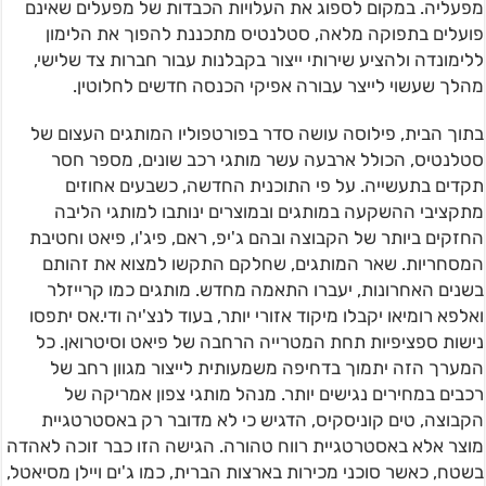
מפעליה. במקום לספוג את העלויות הכבדות של מפעלים שאינם
פועלים בתפוקה מלאה, סטלנטיס מתכננת להפוך את הלימון
ללימונדה ולהציע שירותי ייצור בקבלנות עבור חברות צד שלישי,
מהלך שעשוי לייצר עבורה אפיקי הכנסה חדשים לחלוטין.
בתוך הבית, פילוסה עושה סדר בפורטפוליו המותגים העצום של
סטלנטיס, הכולל ארבעה עשר מותגי רכב שונים, מספר חסר
תקדים בתעשייה. על פי התוכנית החדשה, כשבעים אחוזים
מתקציבי ההשקעה במותגים ובמוצרים ינותבו למותגי הליבה
החזקים ביותר של הקבוצה ובהם ג'יפ, ראם, פיג'ו, פיאט וחטיבת
המסחריות. שאר המותגים, שחלקם התקשו למצוא את זהותם
בשנים האחרונות, יעברו התאמה מחדש. מותגים כמו קרייזלר
ואלפא רומיאו יקבלו מיקוד אזורי יותר, בעוד לנצ'יה ודי.אס יתפסו
נישות ספציפיות תחת המטרייה הרחבה של פיאט וסיטרואן. כל
המערך הזה יתמוך בדחיפה משמעותית לייצור מגוון רחב של
רכבים במחירים נגישים יותר. מנהל מותגי צפון אמריקה של
הקבוצה, טים קוניסקיס, הדגיש כי לא מדובר רק באסטרטגיית
מוצר אלא באסטרטגיית רווח טהורה. הגישה הזו כבר זוכה לאהדה
בשטח, כאשר סוכני מכירות בארצות הברית, כמו ג'ים ויילן מסיאטל,