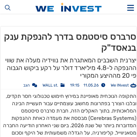
סרברס סיסטמס בדרך להנפקת ענק
בנאסד"ק
יצרנית השבבים המאתגרת את נווידיה מעלה את שווי
ההנפקה ל-4.8 מיליארד דולר על רקע ביקוש הגבוה
פי 20 מההיצע המקורי
We INvest
11.05.26 19:15
.WALL st
הגב
התקופה הנוכחית מאופיינת במירוץ חימוש טכנולוגי חסר תקדים,
ובלבו הצורך בפתרונות מחשוב עוצמתיים עבור תעשיית הבינה
המלאכותית. בתוך האקלים הזה, חברת סרברס סיסטמס
(Cerebras Systems) מבססת את מעמדה כאחת ההנפקות
המדוברות ביותר של שנת 2026. ביום שני האחרון הודיעה החברה
מסאניווייל, קליפורניה, על הגדלה משמעותית של היקף וסכום