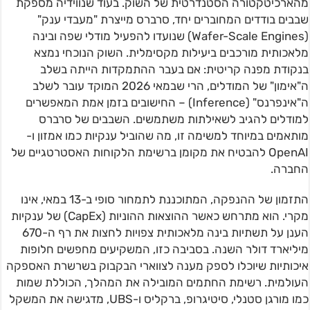
מהארכיטקטורה הסטנדרטית של השוק. בעוד שנווידיה מספקת
שבבים בודדים המחוברים יחד, סרברס מייצרת "מעבדי ענק"
(Wafer-Scale Engines) שנועדו להפעיל מודלי שפה ובינה
מלאכותית מורכבים ביעילות מקסימלית. השוק הנוכחי נמצא
בנקודת מפנה קריטית: אם בעבר ההתמקדות הייתה בשלב
ה"אימון" של המודלים, הרי שבמאי 2026 המוקד עובר לשלב
ה"אינפרנס" (Inference) – החישובים בזמן אמת המאפשרים
למודלים להגיב לשאילתות משתמשים. השבבים של סרברס
מותאמים במיוחד למשימה זו, מה שהוביל ענקיות כמו אמזון ו-
OpenAI להבטיח את מקומן ברשימת הלקוחות האסטרטגיים של
החברה.
התזמון של ההנפקה, המתוכננת לתמחור סופי ב-13 במאי, אינו
מקרי. הוא מתרחש כאשר ההוצאות ההוניות (CapEx) של ענקיות
הענן על תשתיות בינה מלאכותית צפויות לחצות את רף ה-670
מיליארד דולר השנה. בסביבה כזו, המשקיעים מחפשים חלופות
איכותיות שיוכלו לספק מענה לצווארי הבקבוק בשרשרת האספקה
העולמית. רשימת החתמים המובילה את המהלך, הכוללת שמות
כמו מורגן סטנלי, סיטיגרופ, ברקליס ו-UBS, מדגישה את המשקל