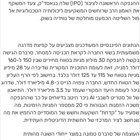
ההנפקה הראשונה לציבור (IPO) שלה בנאסד"ק, צעד המשקף
את האמון הרב שרוחשים המשקיעים ליכולותיה הטכנולוגיות אל
מול השליטה הכמעט מוחלטת של נווידיה בשוק.
הנתונים הפיננסיים המעודכנים מצביעים על קפיצת מדרגה
משמעותית בשווי החברה לקראת הכניסה למסחר. סרברס הגישה
בקשה להנפקת 30 מיליון מניות בטווח מחירים שבין 150 ל-160
דולר למניה, זאת לעומת התוכנית המקורית שדיברה על 28 מיליון
מניות בטווח של 115 עד 125 דולר בלבד. בחישוב לפי הרף העליון
של הטווח החדש, החברה צפויה לגייס כ-4.8 מיליארד דולר, שדרוג
ניכר לעומת היעד המקורי שעמד על 3.5 מיליארד דולר. התיאבון
של וול סטריט לשבבי AI ניכר היטב בדיווחים על כך שההנפקה
משכה הזמנות הגבוהות פי 20 ממספר המניות הזמינות, מה
שמעיד על "קדחת" השקעות וחשש של המוסדיים להחמיץ את מה
שנחשב לציר המרכזי של התשתית הדיגיטלית העתידית.
העוצמה של סרברס טמונה במוצר ייחודי השונה מהותית