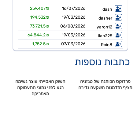
פינרג'י
14:29 05/08/26
הבהרה ביחס לדיווח החברה בנוגע להקצאה פרטית והשתתפות דבוקת השליטה-פרטים
תאת טכנולוגיות
14:17 05/08/26
6K -מצגת משקיעים - אוגוסט 2026
אנשי העיר,רוטשטיין
12:43 05/08/26
אנשי העיר(ב.שליטה ) התקשרה בהסכם לרכישת מלוא החזקות רוטשטיין באנשי העיר
סופרגז פאוור,נופר אנרג'י
12:11 05/08/26
כתבות נוספות
בת בהסכם למכירת חשמל באסדרת מודל השוק בק"ע מתקני אגירה עצמאיים, כפוף
דלתא גליל
10:34 05/08/26
מצגת החברה
פרדוקס הכותנה של טנזניה
השוק האסייתי עוצר נשימה
אראסאל
09:40 05/08/26
מציף הזדמנות השקעה נדירה
רגע לפני נתוני התעסוקה
סיום כהונת מנכ"ל מכהן וסמנכ"לית משאבי אנוש ומינוי מנכ"ל חדש
מאמריקה
ישראייר גרופ
09:33 05/08/26
קבלת אישור רשות התעופה האזרחית להפעלת טיסות לצפון אמריקה
איי.סי.אל
09:09 05/08/26
מצגת- דוח רבעון 2 לשנת 2026
סקודיקס
14:25 07/08/26