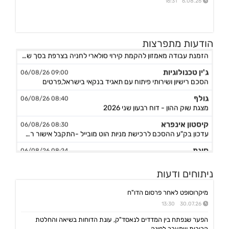
6.08.26 16:31
אפולו פאוור
הודעות מתפרצות
09:00 06/08/26
הזמנת עבודה מאמזון להקמת קירוי סולארי לחניה בצרפת בסך של כ-2 מ'ש"ח,המשך
ג'ין טכנולוגיות
09:00 06/08/26
הסכם רישיון ושירותי פיתוח עם תאגיד בנקאי בישראל,פרטים
גולף
08:40 06/08/26
מצגת שוק ההון - דוח רבעון שני 2026
קיסטון אינפרא
08:30 06/08/26
עדכון בק"ע ההסכם לרכישת מניות הוט מובייל -התקבל אישור רשות התחרות לביצוע העסקה
סוגת
08:24 06/08/26
אישור הממונה על התחרות לעסקת רכישת שליטה בחברות הפועלות בתחום של משקאות חריפים ומזון מצונן ,המשך מ-4
נופר אנרג'י
ניתוחים ודעות
08:09 06/08/26
החלטת דירק':קביעת רף מינוף מקסימלי ותבצע פדיון מוקדם וולנטרי של אגח א ו-ה
מיקרוסופט לאחר פרסום הדו"ח
יעקב פיננסים
07:57 06/08/26
30.07.26 13:30
מצגת משקיעים רבעון שני לשנת 2026
הפער שנפתח בין המדדים לנאסד"ק, עונת הדוחות בשיאה והחלטת
אינפליי
15:58 05/08/26
הריבית שמעבר לפינה