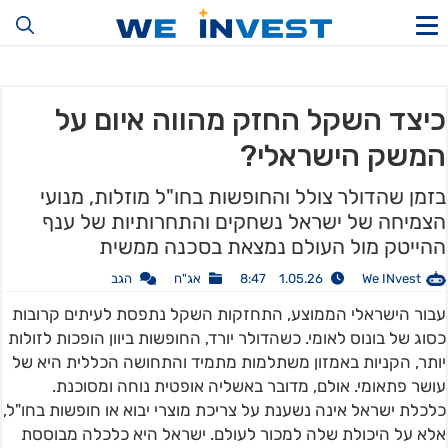
כיצד השקל החזק מהווה איום על
המשק הישראלי?
בזמן שהדולר צולל והחופשות בחו"ל מוזלות, מנועי
הצמיחה של ישראל נשחקים והתחרותיות של ענף
ההייטק מול העולם נמצאת בסכנה ממשית
We INvest
1.05.26 8:47
אג"ח
הגב
עבור הישראלי הממוצע, התחזקות השקל נתפסת לעיתים קרובות
כסוג של בונוס לאומי. כשהדולר יורד, החופשות ביוון הופכות לזולות
יותר, הקניות באמזון משתלמות מתמיד והתחושה הכללית היא של
עושר פתאומי. אולם, מדובר באשליה אופטית נוחה ומסוכנת.
כלכלת ישראל אינה נשענת על צריכת מוצרי יבוא או חופשות בחו"ל,
אלא על היכולת שלה למכור לעולם. ישראל היא כלכלה מבוססת