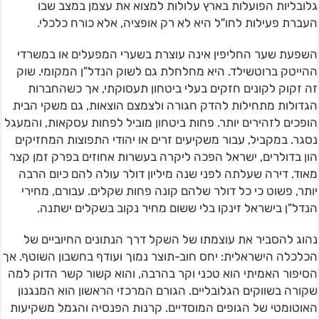
גלובליות הפועלות בארץ עלולות למצוא את עצמן במצב שבו
העברת פעילות לחו"ל היא לא רק אופציה, אלא כורח כלכלי.
השפעת שער החליפין אינה עוצרת בשערי המפעלים או במשרדי
ההייטק ברוטשילד. היא מחלחלת גם לשוק הנדל"ן המקומי. שוק
זה זקוק לקונים חזקים בעלי ביטחון תעסוקתי, אך כשהחברות
הגדולות מתחילות להדק חגורה ולצמצם הוצאות, גם משקי הבית
הופכים לזהירים יותר. פחות ביטחון מוביל לפחות עסקאות, והמעגל
נסגר. במקביל, עבור משקיעים זרים או יהודי התפוצות המחזיקים
הון בדולרים, ישראל הפכה ליקרה בעשרות אחוזים בפרק זמן קצר
מאוד. דירה שעלתה לפני שנה מיליון דולר עולה להם כיום הרבה
יותר, פשוט כי כל דולר שלהם קונה פחות שקלים. עבורם, מחירי
הנדל"ן בישראל זינקו בלי ששום מחיר נקוב בשקלים ישתנה.
נהוג להסביר את עוצמתו של השקל דרך הנתונים החיוביים של
הכלכלה הישראלית: יחס חוב-תוצר נמוך ועודף בחשבון השוטף. אך
הסיפור האמיתי הוא טכני וקר בהרבה, והוא קשור קשר הדוק למה
שקורה בשווקים הגלובליים. הגורם המרכזי הראשון הוא המנגנון
האוטומטי של הגופים המוסדיים. קרנות הפנסיה והגמל משקיעות