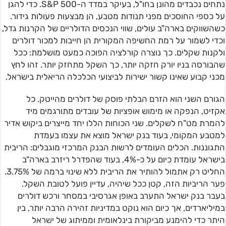
נתחים נכבדים מהונן בחו"ל, בעיקר במדד ה-S&P 500. כדי להגן
על כספי החוסכים מפני תנודות מטבע, הן מבצעות פעולות גידור.
כשהשווקים בארה"ב עולים, שווי הנכסים הדולריים של הקרנות גדל,
וכדי לשמור על רמת החשיפה המקורית הן חייבות למכור דולרים
ולקנות שקלים. כך נוצרה קורלציה הפוכה כמעט מושלמת: ככל
שהבורסה בניו יורק חזקה יותר, כך השקל מתחזק יותר. זהו לחץ
מכני קבוע שאינו קשור ישירות לביצועי הכלכלה הריאלית בישראל.
הגורם השני הוא הזרם הבלתי פוסק של דולרים מהייטק. כל
אקזיט, הנפקה או מימוש אופציות של עובדים מתורגמים מיד
להמרת מט"ח לשקלים. שני הכוחות הללו יחד מייצרים ביקוש אדיר
למטבע המקומי, בעוד בנק ישראל מוצא את עצמו בעמדת
התגוננות. הכלים העומדים לרשות הבנק המרכזי מוגבלים: הריבית
בישראל עומדת כיום על כ-4%, בעוד שהפדרל ריזרב בארה"ב
החליט רק אתמול להותיר את הריבית ללא שינוי ברמה של 3.75%.
פער הריביות הזה, קטן ככל שיהיה, עדיין פועל לטובת השקל.
בעבר בנק ישראל התערב באופן אגרסיבי במסחר ורכש דולרים
במיליארדים, אך כיום הוא נוקט במדיניות זהירה הרבה יותר, בין
היתר כדי להימנע מביקורת בינלאומית וממיתוג של ישראל