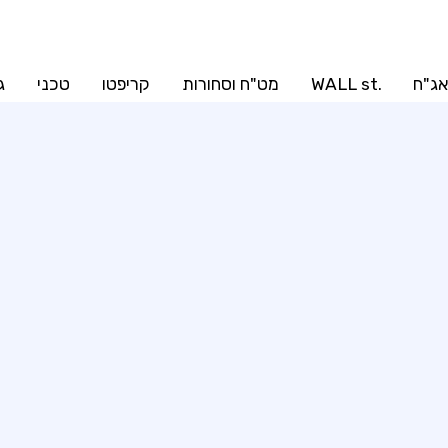
ג"ח
.WALL st
מט"ח וסחורות
קריפטו
טכני
ג