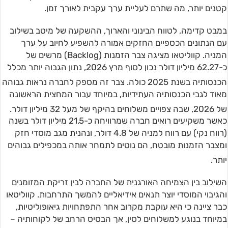
קטנים יותר, מה שתרם לעליית ערך עקבית לאורך זמן.
במבט קדימה, לטווח הבינוני והארוך, ההשקעה של מיטב בשילוב
עם הנתונים הכספיים החזקים אמורה להשפיע לחיוב על ערך
המניה. קווליטאו מציגה צבר הזמנות (Backlog) מרשים של
כ-62.27 מיליון דולר נכון לסוף מרץ 2026, נתון הגבוה יותר מכלל
הכנסותיה בשנת 2025 כולה
. צבר זה מספק לחברה נראות גבוהה
מאוד לגבי הכנסותיה העתידיות, במיוחד עבור המחצית הראשונה
של 2026, שבה צפויים משלוחים בהיקף של מעל 32 מיליון דולר
.
כאשר משקיעים רואים חברה שמרוויחה כ-21.5 מיליון דולר בשנה
(רווח נקי) עם רווח למניה של 4.8 דולר, ונהנית מגב מוסדי חזק
ומצבר הזמנות מובטח, הם נוטים לתמחר אותה במכפילים גבוהים
יותר
.
השילוב בין הצמיחה האורגנית של החברה לבין זריקת המזומנים
והגיבוי המוסדי יוצר תנאים אידיאליים להמשך התרחבות. קווליטאו
כבר ציינה כי היא עוקבת מקרוב אחר התפתחויות גיאופוליטיות,
במיוחד בנוגע למשלוחים לסין, אך הבסיס הרחב של לקוחותיה –