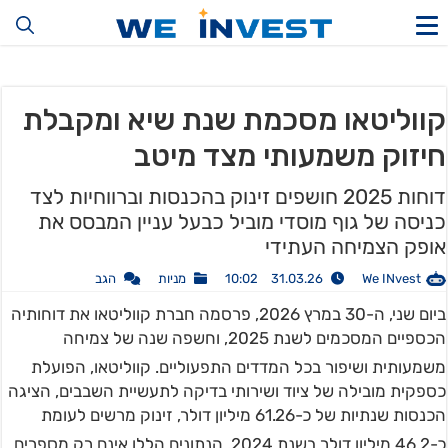
קווליטאו מסכמת שנת שיא ומקבלת
חיזוק משמעותי מצד מיטב
דוחות 2025 חושפים זינוק בהכנסות וברווחיות לצד
כניסה של גוף מוסדי מוביל כבעל עניין המבסס את
אופק הצמיחה העתידי
We INvest
31.03.26 10:02
מניות
הגב
ביום שני, ה-30 במרץ 2026, פרסמה חברת קווליטאו את דוחותיה
הכספיים המסכמים לשנת 2025, וחשפה שנה של צמיחה
משמעותית ושיפור בכל המדדים התפעוליים
. קווליטאו, הפועלת
כספקית מובילה של ציוד ושירותי בדיקה לתעשיית השבבים, הציגה
הכנסות שנתיות של כ-61.26 מיליון דולר, זינוק מרשים לעומת
כ-46.2 מיליון דולר בשנת 2024
. הנתונים הללו אינם רק מספרים