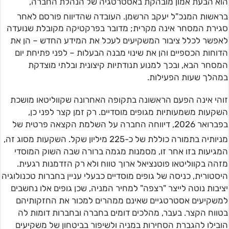
הוא הבעת אמון מובהקת באסטרטגיה של הנהלת החברה,
בראשות המנכ"ל יעקב הרשמן
. העובדה שהדיווח פורסם לאחר
סגירת המסחר אינה מקרית; מדובר בפרקטיקה מקובלת שנועדה
לאפשר לכלל ציבור המשקיעים לעכל את המידע החדש – הן את
הדוחות הכספיים והן את שינוי מבנה הבעלות – לפני פתיחת יום
המסחר הבא, ובכך למנוע תנודתיות קיצונית ובלתי מוצדקת
במהלך שעות הפעילות.
זוהי אינה הפעם הראשונה בתקופה האחרונה שקווליטאו מושכת
השקעות משמעותיות מגופים מוסדיים. רק זמן קצר לפני כן,
בפברואר 2026, דיווחה החברה על השלמת הקצאה פרטית של
מניותיה בתמורה כוללת של כ-225 מיליון שקל
. השקעות מסוג זה,
המגיעות בזו אחר זו, מסמנות מגמה ברורה שבה השוק המוסדי
מזהה בקווליטאו פוטנציאל ארוך טווח ולא רק הזדמנות רגעית.
היסטורית, כניסה של גופים מוסדיים כבעלי עניין בחברות טכנולוגיה
יציבות נוטה לייצר "רצפה" למחיר המניה, שכן גופים אלו נחשבים
למשקיעים אסטרטגיים שאינם ממהרים למכור את החזקותיהם
בטווח הקצר. בעבר, מהלכים דומים בחברה ובחברות דומות לה
הובילו להגברת הסחירות במניה ולשיפור בביטחון של משקיעים