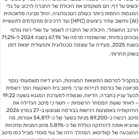
יבשים על דף; הם משקפים את היכולת של החברה לרכוב על גלי
המגמות החמות ביותר בעולם הטכנולוגיה, החל מבינה מלאכותית
(AI) וחישוב עתיר ביצועים (HPC) ועד לרכיבים מתקדמים לתעשיית
הרכב החשמלי
. היכולת של החברה לשמור על שולי רווח גולמי
גבוהים במיוחד, שהשתפרו מרמה של 67.1% בשנת 2024 ל-71.2%
בשנת 2025, מעידה על עוצמה טכנולוגית ותפעולית יוצאת דופן
בשוק תחרותי
.
במקביל לפרסום התוצאות המצוינות, הגיע דיווח משמעותי נוסף
מכיוונה של בורסת לניירות ערך: מיטב בית השקעות הפך רשמית
לבעל עניין בחברה. הדיווח, שנשלח למערכת המגנא בשעה 19:22
– לאחר שעות המסחר הרשמיות – חשף כי מיטב הגדילה את
החזקותיה באמצעות רכישות בבורסה שבוצעו ב-27 במרץ 2026.
מיטב רכשה כ-89,200 מניות בשער של כ-54,817 אגורות, מה
שהביא אותה להחזקה כוללת של כ-5.81% מהון המניות ומזכויות
ההצבעה של קווליטאו. המהלך הזה של גוף מוסדי מוביל כמו מיטב