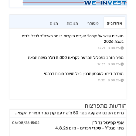
אחרונים
פופולרי
תגובות
תגים
חושבים שישראל יקרה? הערים היקרות ביותר בארה"ב לגדל ילדים
בשנת 2026
8.08.26 13:21
מחיר הזהב במסלול המראה לקראת 5,000 דולר בשנה הבאה
8.08.26 12:37
הורדת דירוג לאסטון מרטין בצל משבר חובות דרמטי
8.08.26 11:32
אורד
הודעות מתפרצות
17:46 06/08/26
נחתם הסכם השקעה בסך 50 מ'שח עם קרן מנור תמורת הקצאה פרטית ב-164.51 ש״ח למניה +אופציה להשקעה נוספת, ה
אפי קפיטל נדל"ן
15:02 06/08/26
מינוי מנכ"ל - שקדי אפרים - מיום 4.8.26
נאייקס
14:36 06/08/26