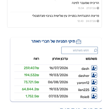
הריבית שמעבר לפינה
מכתב המנהל הכללי לבעלי המניות
27.07.26 13:34
נקסט ויז'ן
09:20 07/08/26
הזמנות לרכישת מצלמות ומוצרים נוספים תמורת סה"כ כ-14.4מ'$, לאספקה עד תום Q4/26
פריצת התנגדויות במניית עין שלישית בגיבוי פונדמנטלי
24.07.26 12:43
מניבים ריט
08:33 07/08/26
מצגת לשוק ההון - רבעון שני לשנת 2026
מידאס השקעות
18:50 06/08/26
החלטות דירקטוריון לגבי מו"מ לנטילת מימון ותיקון שטר נאמנות אג"ח ד׳ - המשך בק"ע תזמ"ז חזוי והיערכות ל
אורד
17:46 06/08/26
נחתם הסכם השקעה בסך 50 מ'שח עם קרן מנור תמורת הקצאה פרטית ב-164.51 ש״ח למניה +אופציה להשקעה נוספת, ה
אפי קפיטל נדל"ן
15:02 06/08/26
מינוי מנכ"ל - שקדי אפרים - מיום 4.8.26
נאייקס
14:36 06/08/26
הגשת בקשה להקמת בנק Nayax America בארה"ב
לייבפרסון
10:33 06/08/26
הצגת הצעת רכישת החברה ע"י SOUNDHOUND AI
גיקס אינטרנט
09:43 06/08/26
קבלת אישור לרישום פטנט בדרום קוריאה לחברה הבת דליברז בתחום ניווט מתקדם לרכבים ורובוטים