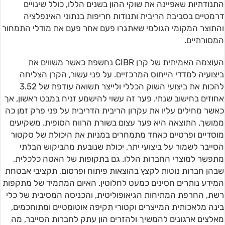
התנודתיות שאפיינה את שוקי ההון בשנים הללו, כולל שינויים
דרמטיים בסביבת הריבית ותנודות חריפות בנתוני האינפלציה
והתוצר המקומי הגולמי שאתגרו פעם אחר פעם את מודלי התמחור
המסורתיים.
העוצמה האמיתית של קרן CIBR נחשפת כאשר משווים את
ביצועיה למדדי הייחוס המרכזיים. על פני עשור, הקרן הצליחה
להכות את ביצועי השוק הכללי ולייצר תשואה עודפת של 3.52
אחוזים בחישוב שנתי. פער זה עשוי להישמע זניח במבט ראשון, אך
כאשר מחילים עליו את עקרון הריבית הדריבית על פני פרק זמן כה
ממושך, התוצאה היא פער עצום בשורת הרווח הסופית. משקיעים
מוסדיים ופרטיים כאחד מתמחרים במניות את היכולת של סקטור
הסייבר לשמור על ביצועי יתר, יכולת שנובעת מהביקוש הבלתי
מתפשר למוצרי החברות הללו. גם בתקופות של האטה כלכלית,
שבהן חברות נוטות לקצץ בהוצאות פיתוח ופרסום, תקציבי אבטחת
המידע נותרים חסינים כמעט לחלוטין. האיום המתמיד של מתקפות
רשת, החרפת המתיחות הגיאופוליטית, והכניסה המסיבית של כלי
בינה מלאכותית המייצרים וקטורי תקיפה אוטומטיים ומתוחכמים,
מאלצים ארגונים להמשיך ולהזרים הון עתק לחברות הסייבר, מה