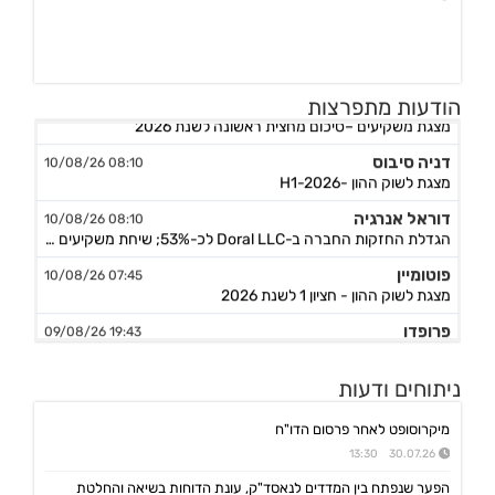
סקודיקס
08:30 10/08/26
הודעות מתפרצות
מצגת משקיעים –סיכום מחצית ראשונה לשנת 2026
דניה סיבוס
08:10 10/08/26
מצגת לשוק ההון -H1-2026
דוראל אנרגיה
08:10 10/08/26
הגדלת החזקות החברה ב-Doral LLC לכ-53%; שיחת משקיעים ביום 10.8.26 בשעה 10:30
פוטומיין
07:45 10/08/26
מצגת לשוק ההון - חציון 1 לשנת 2026
פרופדו
19:43 09/08/26
הושלמה עסקת השקעה בחברת עוז נדל"ן (י.נ) בע"מ, המשך
ביג
12:04 09/08/26
ניתוחים ודעות
שריפה באתר הבנייה להקמת מרכז מסחרי בפתח תקוה, החב' אומדת את הנזקים
מיקרוסופט לאחר פרסום הדו"ח
אביב קבוצה
10:30 09/08/26
מינוי מנכ"ל - וקנין איתי - מיום 1.1.27
30.07.26 13:30
סקודיקס
הפער שנפתח בין המדדים לנאסד"ק, עונת הדוחות בשיאה והחלטת
14:25 07/08/26