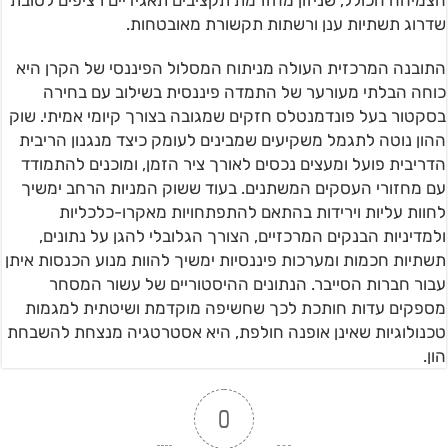
הצמיחה הכולל, שניזון מהזרמת תקציבים תאגידיים רציפים לטובת
שדרוג תשתיות ענן ורשתות תקשורת מאובטחות.
התובנה המרכזית העולה מניתוח המסלול הפיננסי של הקרן היא
כוחה הבלתי מעורער של התמדה פיננסית בשילוב עם בחירה
בסקטור בעל פונדמנטלס חזקים שמגובה בצורך קיומי אמיתי. שוק
ההון נוטה לתגמל משקיעים שמבינים לעומק כיצד מנגנון הריבית
הדריבית פועל ומעצים נכסים לאורך ציר הזמן, ומוכנים להתמודד
עם מחזורי העסקים המשתנים. בעוד ששוק המניות הרחב ימשיך
לחוות עליות וירידות בהתאם להתפתחויות מאקרו-כלכליות
ולמדיניות הבנקים המרכזיים, הצורך הגלובלי להגן על נתונים,
תשתיות חכמות ומערכות פיננסיות ימשיך להוות מנוע הכנסות איתן
עבור חברות הסייבר. הנתונים ההיסטוריים של עשור המסחר
מספקים עדות חותכת לכך שחשיפה מוקדמת ושיטתית למגמות
טכנולוגיות שאינן אופנה חולפת, היא אסטרטגיה מנצחת להשבחת
הון.
0