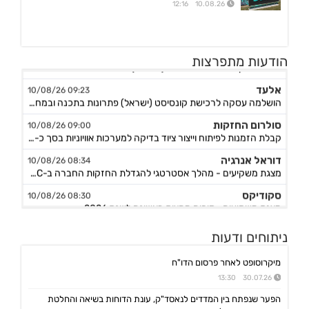
10.08.26 12:16
פיסיבי טכנ
09:25 10/08/26
מצגת משקיעים-אוגוסט 2026 (אנגלית)
הודעות מתפרצות
אלעד
09:23 10/08/26
הושלמה עסקה לרכישת קונסיסט (ישראל) פתרונות בתכנה ובמחשוב, המשך
סולרום החזקות
09:00 10/08/26
קבלת הזמנות לפיתוח וייצור ציוד בדיקה למערכות אוויוניות בסך כ-7.8 מיליון ש"ח
דוראל אנרגיה
08:34 10/08/26
מצגת משקיעים - מהלך אסטרטגי להגדלת החזקות החברה ב-Doral LLC
סקודיקס
08:30 10/08/26
מצגת משקיעים –סיכום מחצית ראשונה לשנת 2026
דניה סיבוס
08:10 10/08/26
מצגת לשוק ההון -H1-2026
ניתוחים ודעות
דוראל אנרגיה
08:10 10/08/26
מיקרוסופט לאחר פרסום הדו"ח
הגדלת החזקות החברה ב-Doral LLC לכ-53%; שיחת משקיעים ביום 10.8.26 בשעה 10:30
30.07.26 13:30
פוטומיין
07:45 10/08/26
הפער שנפתח בין המדדים לנאסד"ק, עונת הדוחות בשיאה והחלטת
מצגת לשוק ההון - חציון 1 לשנת 2026