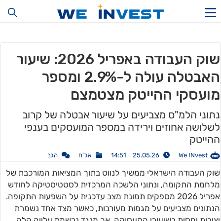
שוק העבודה באפריל 2026: שיעור
האבטלה עולה ל-2.9% ומספר
מועסקי ההייטק מצטמצם
נתוני הלמ"ס מצביעים על שיעור אבטלה של קרוב
לשלושה אחוזים וירידה במספר המועסקים בענפי
ההייטק
We INvest
25.05.26 14:51
אג"ח
הגב
שוק העבודה הישראלי ממשיך לנווט בתוך המציאות המורכבת של
מלחמת התקומה, ונתוני הלשכה המרכזית לסטטיסטיקה לחודש
אפריל 2026 מספקים תמונת מצב עדכנית על השפעות התקופה.
הנתונים מצביעים על מגמות מעורבות, כאשר מצד אחד נשמרת
יציבות יחסית בשיעורי התעסוקה, אך מנגד נרשמת עלייה קלה