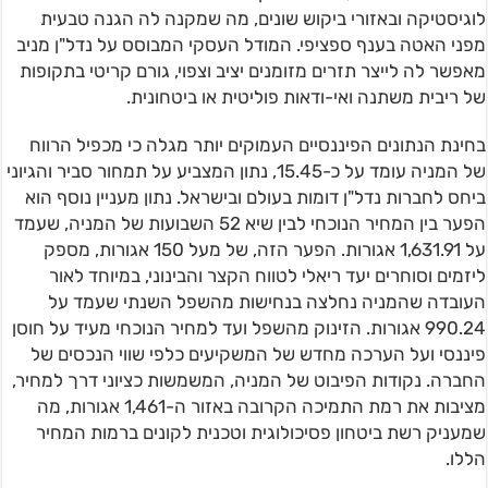
לוגיסטיקה ובאזורי ביקוש שונים, מה שמקנה לה הגנה טבעית
מפני האטה בענף ספציפי. המודל העסקי המבוסס על נדל"ן מניב
מאפשר לה לייצר תזרים מזומנים יציב וצפוי, גורם קריטי בתקופות
של ריבית משתנה ואי-ודאות פוליטית או ביטחונית.
בחינת הנתונים הפיננסיים העמוקים יותר מגלה כי מכפיל הרווח
של המניה עומד על כ-15.45, נתון המצביע על תמחור סביר והגיוני
ביחס לחברות נדל"ן דומות בעולם ובישראל. נתון מעניין נוסף הוא
הפער בין המחיר הנוכחי לבין שיא 52 השבועות של המניה, שעמד
על 1,631.91 אגורות. הפער הזה, של מעל 150 אגורות, מספק
ליזמים וסוחרים יעד ריאלי לטווח הקצר והבינוני, במיוחד לאור
העובדה שהמניה נחלצה בנחישות מהשפל השנתי שעמד על
990.24 אגורות. הזינוק מהשפל ועד למחיר הנוכחי מעיד על חוסן
פיננסי ועל הערכה מחדש של המשקיעים כלפי שווי הנכסים של
החברה. נקודות הפיבוט של המניה, המשמשות כציוני דרך למחיר,
מציבות את רמת התמיכה הקרובה באזור ה-1,461 אגורות, מה
שמעניק רשת ביטחון פסיכולוגית וטכנית לקונים ברמות המחיר
הללו.