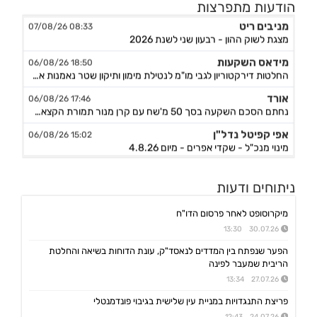
הודעות מתפרצות
מניבים ריט
08:33 07/08/26
מצגת לשוק ההון - רבעון שני לשנת 2026
מידאס השקעות
18:50 06/08/26
החלטות דירקטוריון לגבי מו"מ לנטילת מימון ותיקון שטר נאמנות אג"ח ד׳ - המשך בק"ע תזמ"ז חזוי והיערכות ל
אורד
17:46 06/08/26
נחתם הסכם השקעה בסך 50 מ'שח עם קרן מנור תמורת הקצאה פרטית ב-164.51 ש״ח למניה +אופציה להשקעה נוספת, ה
אפי קפיטל נדל"ן
15:02 06/08/26
מינוי מנכ"ל - שקדי אפרים - מיום 4.8.26
נאייקס
14:36 06/08/26
ניתוחים ודעות
הגשת בקשה להקמת בנק Nayax America בארה"ב
לייבפרסון
10:33 06/08/26
מיקרוסופט לאחר פרסום הדו"ח
הצגת הצעת רכישת החברה ע"י SOUNDHOUND AI
30.07.26 13:30
גיקס אינטרנט
09:43 06/08/26
הפער שנפתח בין המדדים לנאסד"ק, עונת הדוחות בשיאה והחלטת
קבלת אישור לרישום פטנט בדרום קוריאה לחברה הבת דליברז בתחום ניווט מתקדם לרכבים ורובוטים
הריבית שמעבר לפינה
אפולו פאוור
27.07.26 13:34
09:00 06/08/26
הזמנת עבודה מאמזון להקמת קירוי סולארי לחניה בצרפת בסך של כ-2 מ'ש"ח,המשך
פריצת התנגדויות במניית עין שלישית בגיבוי פונדמנטלי
ג'ין טכנולוגיות
09:00 06/08/26
24.07.26 12:43