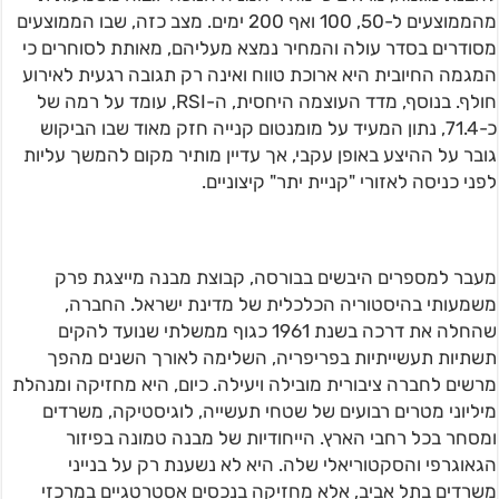
מהממוצעים ל-50, 100 ואף 200 ימים. מצב כזה, שבו הממוצעים
מסודרים בסדר עולה והמחיר נמצא מעליהם, מאותת לסוחרים כי
המגמה החיובית היא ארוכת טווח ואינה רק תגובה רגעית לאירוע
חולף. בנוסף, מדד העוצמה היחסית, ה-RSI, עומד על רמה של
כ-71.4, נתון המעיד על מומנטום קנייה חזק מאוד שבו הביקוש
גובר על ההיצע באופן עקבי, אך עדיין מותיר מקום להמשך עליות
לפני כניסה לאזורי "קניית יתר" קיצוניים.
מעבר למספרים היבשים בבורסה, קבוצת מבנה מייצגת פרק
משמעותי בהיסטוריה הכלכלית של מדינת ישראל. החברה,
שהחלה את דרכה בשנת 1961 כגוף ממשלתי שנועד להקים
תשתיות תעשייתיות בפריפריה, השלימה לאורך השנים מהפך
מרשים לחברה ציבורית מובילה ויעילה. כיום, היא מחזיקה ומנהלת
מיליוני מטרים רבועים של שטחי תעשייה, לוגיסטיקה, משרדים
ומסחר בכל רחבי הארץ. הייחודיות של מבנה טמונה בפיזור
הגאוגרפי והסקטוריאלי שלה. היא לא נשענת רק על בנייני
משרדים בתל אביב, אלא מחזיקה בנכסים אסטרטגיים במרכזי