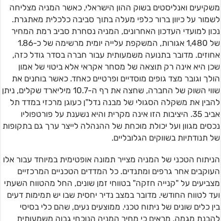
משקיעים ואנליסטים בשוק ההון הישראלי, כאשר המניה מצליחה
לשמור על כיוון ברור כלפי מעלה בתוך סביבה כלכלית מאתגרת.
נכון למועדי העדכון האחרונים, המניה נסחרת סביב רמת המחיר
של 1,480 אגורות, המשקפת עלייה יומית מרשימה של כ-1.86
אחוזים. מדובר בתנועה משמעותית עבור חברה בסדר גודל כזה,
שכן היא אינה רק תוצאה של מסחר אקראי אלא ביטוי של אמון
הולך וגובר מצד גופים מוסדיים ופרטיים כאחד. כאשר בוחנים את
שווי השוק של החברה, שחצה את רף ה-10.7 מיליארד שקלים, ניתן
להבין את משקלה הסגולי של מבנה נדל"ן כעוגן מרכזי במדד תל
אביב 35. היציבות הזו אינה מקרית והיא נשענת על פורטפוליו
נכסים מגוון ועל יכולת מוכחת של ההנהלה לייצר ערך גם בתקופות
של תנודתיות בשווקים הגלובליים.
הניתוח הטכני של המניה מצייר תמונה אופטימית במיוחד עבור אלו
העוקבים אחר גרפים ומתנדים. כל המדדים הטכניים המרכזיים
מצביעים על "קנייה חזקה" בטווחי זמן שונים, החל מהטווח השעתי
ועד לטווח החודשי. מדובר במצב נדיר יחסית שבו יש תמימות דעים
בין כלים שונים של ניתוח טכני. ממוצעים נעים, שהם כלי בסיסי
להבנת מגמה, מראים כי מחיר המניה הנוכחי גבוה משמעותית