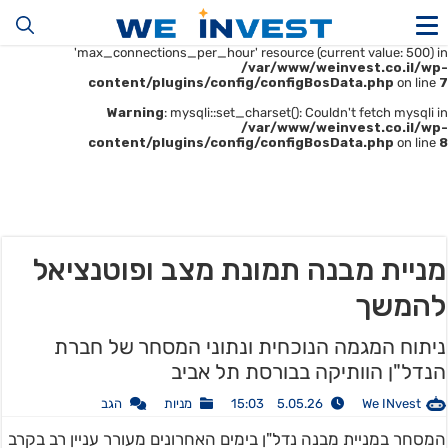
Warning
: mysqli::__construct(): (HY000/1226): User
'u414896523_maofData' has exceeded the
'max_connections_per_hour' resource (current value: 500) in
/var/www/weinvest.co.il/wp-
content/plugins/config/configBosData.php
on line
7
Warning
: mysqli::set_charset(): Couldn't fetch mysqli in
/var/www/weinvest.co.il/wp-
content/plugins/config/configBosData.php
on line
8
מניית מבנה תמונת מצב ופוטנציאל
להמשך
ניתוח המגמה הנוכחית ונתוני המסחר של חברת
הנדל"ן הוותיקה בבורסת תל אביב
We INvest
5.05.26 15:03
מניות
הגב
המסחר במניית מבנה נדל"ן בימים האחרונים מעורר עניין רב בקרב