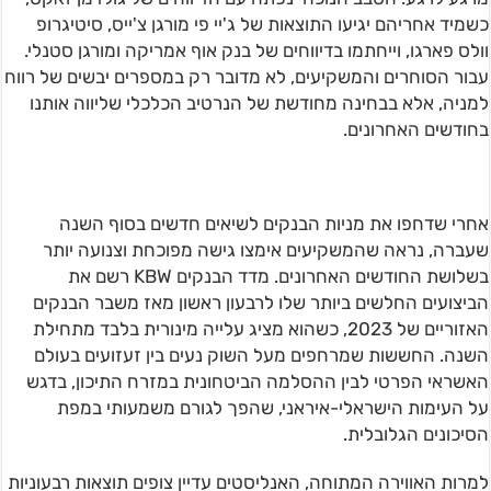
כשמיד אחריהם יגיעו התוצאות של ג'יי פי מורגן צ'ייס, סיטיגרופ
וולס פארגו, וייחתמו בדיווחים של בנק אוף אמריקה ומורגן סטנלי.
עבור הסוחרים והמשקיעים, לא מדובר רק במספרים יבשים של רווח
למניה, אלא בבחינה מחודשת של הנרטיב הכלכלי שליווה אותנו
בחודשים האחרונים.
אחרי שדחפו את מניות הבנקים לשיאים חדשים בסוף השנה
שעברה, נראה שהמשקיעים אימצו גישה מפוכחת וצנועה יותר
בשלושת החודשים האחרונים. מדד הבנקים KBW רשם את
הביצועים החלשים ביותר שלו לרבעון ראשון מאז משבר הבנקים
האזוריים של 2023, כשהוא מציג עלייה מינורית בלבד מתחילת
השנה. החששות שמרחפים מעל השוק נעים בין זעזועים בעולם
האשראי הפרטי לבין ההסלמה הביטחונית במזרח התיכון, בדגש
על העימות הישראלי-איראני, שהפך לגורם משמעותי במפת
הסיכונים הגלובלית.
למרות האווירה המתוחה, האנליסטים עדיין צופים תוצאות רבעוניות