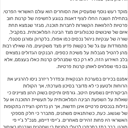
מוקד רעש נוסף שמעסיק את הסוחרים הוא עולם האשראי הפרטי.
בתחילת השנה החלו לצוף דאגות בנוגע לחשיפה של קרנות חוב
פרטיות להלוואות הקשורות לחברות תוכנה, מגזר שנמצא תחת
איום של שיבושים טכנולוגיים מצד הבינה המלאכותית. במקביל,
שורה של ענקיות ניהול נכסים כמו אפולו, בלקרוק ומורגן סטנלי,
מתמודדות עם גל של בקשות פדיון מצד משקיעים, מה שאילץ רבות
מהן להטיל מגבלות על משיכת כספים. הבנקים הגדולים נמצאים
בלב האירוע הזה, לא רק כמי שמנהלים קרנות כאלו בעצמם, אלא
גם כמי שמלווים לאותן קרנות פרטיות.
אמנם בכירים במערכת הבנקאית ובפדרל ריזרב ניסו להרגיע את
הרוחות ולטעון כי לא מדובר בסיכון מערכתי, אך הקולות
הביקורתיים נשמעים היטב. גורמים ותיקים בשוק ההון מציינים כי
שאלות על השפעת הבינה המלאכותית על תעשיית התוכנה או על
נזילות בנכסים פרטיים אינן חדשות, אך הן נדחקו הצידה בתקופות
של שגשוג. כעת, כשהתנאים משתנים, מתברר כי חלק מספקי
האשראי היו פחות זהירים מאחרים. ג'יימי דיימון, מנכ"ל ג'יי פי
מורגן, כבר רמז במכתבו לבעלי המניות כי שחקנים שנכנסו באיחור