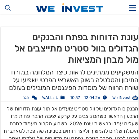
עונת הדוחות בפתח והבנקים
הגדולים בוול סטריט מתייצבים אל
מול מבחן המציאות
המשקיעים ממתינים לראות כיצד המלחמה במזרח
התיכון והטלטלה בשוק האשראי הפרטי ישפיעו על
שורת הרווח של מוסדות הפיננסים המובילים בעולם
We INvest
12.04.26 10:57
.WALL st
הגב
הבנקים הגדולים של וול סטריט צועדים אל תוך עונת הדוחות של
הרבעון הראשון כשהם ניצבים על קרקע יציבה הרבה פחות מזו
שעליה עמדו בראשית שנת 2026. בשבוע הקרוב תעמוד למבחן
היכולת שלהם להמשיך ולייצר רווחים בסביבה שהופכת למאתגרת
מרגע לרגע. הסבב הנוכחי נפתח עם הדיווחים של גולדמן זאקס,