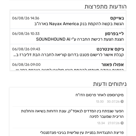
הודעות מתפרצות
מינוי מנכ"ל - שקדי אפרים - מיום 4.8.26
נאייקס
14:36 06/08/26
הגשת בקשה להקמת בנק Nayax America בארה"ב
לייבפרסון
10:33 06/08/26
הצגת הצעת רכישת החברה ע"י SOUNDHOUND AI
גיקס אינטרנט
09:43 06/08/26
קבלת אישור לרישום פטנט בדרום קוריאה לחברה הבת דליברז בתחום ניווט מתקדם לרכבים ורובוטים
אפולו פאוור
09:00 06/08/26
הזמנת עבודה מאמזון להקמת קירוי סולארי לחניה בצרפת בסך של כ-2 מ'ש"ח,המשך
ג'ין טכנולוגיות
09:00 06/08/26
הסכם רישיון ושירותי פיתוח עם תאגיד בנקאי בישראל,פרטים
ניתוחים ודעות
גולף
08:40 06/08/26
מיקרוסופט לאחר פרסום הדו"ח
מצגת שוק ההון - דוח רבעון שני 2026
30.07.26 13:30
קיסטון אינפרא
08:30 06/08/26
הפער שנפתח בין המדדים לנאסד"ק, עונת הדוחות בשיאה והחלטת
עדכון בק"ע ההסכם לרכישת מניות הוט מובייל -התקבל אישור רשות התחרות לביצוע העסקה
הריבית שמעבר לפינה
סוגת
27.07.26 13:34
08:24 06/08/26
אישור הממונה על התחרות לעסקת רכישת שליטה בחברות הפועלות בתחום של משקאות חריפים ומזון מצונן ,המשך מ-4
פריצת התנגדויות במניית עין שלישית בגיבוי פונדמנטלי