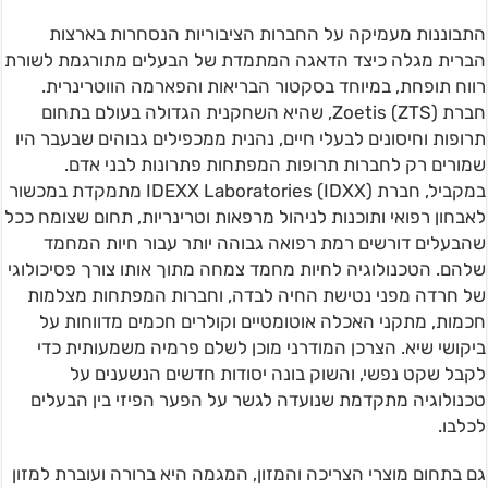
התבוננות מעמיקה על החברות הציבוריות הנסחרות בארצות
הברית מגלה כיצד הדאגה המתמדת של הבעלים מתורגמת לשורת
רווח תופחת, במיוחד בסקטור הבריאות והפארמה הווטרינרית.
חברת Zoetis (ZTS), שהיא השחקנית הגדולה בעולם בתחום
תרופות וחיסונים לבעלי חיים, נהנית ממכפילים גבוהים שבעבר היו
שמורים רק לחברות תרופות המפתחות פתרונות לבני אדם.
במקביל, חברת IDEXX Laboratories (IDXX) מתמקדת במכשור
לאבחון רפואי ותוכנות לניהול מרפאות וטרינריות, תחום שצומח ככל
שהבעלים דורשים רמת רפואה גבוהה יותר עבור חיות המחמד
שלהם. הטכנולוגיה לחיות מחמד צמחה מתוך אותו צורך פסיכולוגי
של חרדה מפני נטישת החיה לבדה, וחברות המפתחות מצלמות
חכמות, מתקני האכלה אוטומטיים וקולרים חכמים מדווחות על
ביקושי שיא. הצרכן המודרני מוכן לשלם פרמיה משמעותית כדי
לקבל שקט נפשי, והשוק בונה יסודות חדשים הנשענים על
טכנולוגיה מתקדמת שנועדה לגשר על הפער הפיזי בין הבעלים
לכלבו.
גם בתחום מוצרי הצריכה והמזון, המגמה היא ברורה ועוברת למזון