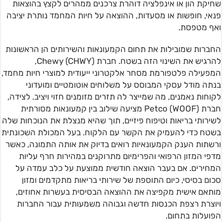
שחיקת הון או אינפלציה דוהרת צרכנים ממהרים לקצץ בהוצאות
פנאי, חופשות או מסעדות, ההוצאה על חיות המחמד נותרת יציבה
ואף מטפסת.
החברות שמובילות את תחום הקמעונאות והשירותים הן הראשונות
להרגיש את השינוי הזה בשטח. חברת Chewy (CHWY),
המפעילה פלטפורמת מסחר אלקטרוני ייעודית למוצרי חיות מחמד,
בנתה מודל עסקי המבוסס על משלוחים אוטומטיים ומועדוני
לקוחות נאמנים, מה שמייצר לה תזרים מזומנים חזוי ויציב. לצידה,
חברת Petco (WOOF) מציעה שילוב בין קמעונאות מסורתית
לשירותי בריאות וטיפוח פיזיים, תוך שהיא מנצלת את הנוכחות שלה
בשטח כדי להעמיק את הקשר עם הלקוח. בעל המכולת השכונתית
ורשתות הענק הקמעונאיות רואים בדיוק את אותה התמונה, כאשר
מדפי המזון הרפואי והפרימיום מתרוקנים במהירות חרף עליות
המחירים. אם בעבר הוצאה חודשית ממוצעת על כלב עמדה על
סכום בסיסי, כיום התוספת של שירותי בריאות מתקדמים ומזון
מותאם אישית מקפיצה את ההוצאה הבסיסית בעשרות אחוזים,
ויוצרת רצפת הכנסות חדשה וגבוהה משמעותית עבור החברות
הפועלות בתחום.