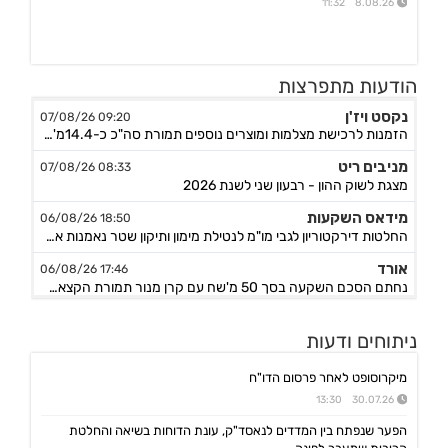
8.08.26 11:32
הודעות מתפרצות
נקסט ויז'ן
09:20 07/08/26
הזמנות לרכישת מצלמות ומוצרים נוספים תמורת סה"כ כ-14.4מ'$, לאספקה עד תום Q4/26
מניבים ריט
08:33 07/08/26
מצגת לשוק ההון - רבעון שני לשנת 2026
מידאס השקעות
18:50 06/08/26
החלטות דירקטוריון לגבי מו"מ לנטילת מימון ותיקון שטר נאמנות אג"ח ד׳ - המשך בק"ע תזמ"ז חזוי והיערכות ל
אורד
17:46 06/08/26
נחתם הסכם השקעה בסך 50 מ'שח עם קרן מנור תמורת הקצאה פרטית ב-164.51 ש״ח למניה +אופציה להשקעה נוספת, ה
אפי קפיטל נדל"ן
15:02 06/08/26
ניתוחים ודעות
מינוי מנכ"ל - שקדי אפרים - מיום 4.8.26
נאייקס
14:36 06/08/26
מיקרוסופט לאחר פרסום הדו"ח
הגשת בקשה להקמת בנק Nayax America בארה"ב
30.07.26 13:30
לייבפרסון
10:33 06/08/26
הפער שנפתח בין המדדים לנאסד"ק, עונת הדוחות בשיאה והחלטת
הצגת הצעת רכישת החברה ע"י SOUNDHOUND AI