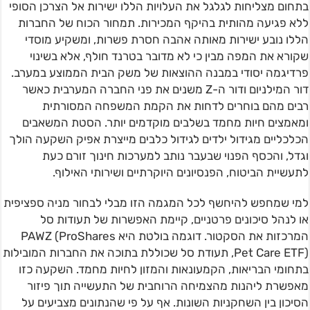
בתחום מצליחות לגלגל את העלויות הללו ישירות אל הצרכן הסופי
ללא פגיעה מהותית בהיקף המכירות. תמחור הכוח של החברות
הללו נובע ישירות מאותה אהבה חסרת פשרות, ומשקיע מוסדי
שקורא את המפה מבין כי לא מדובר בטרנד חולף, אלא בשינוי
פרדיגמה יסודי במבנה ההוצאות של משק הבית הממוצע במערב.
דור המילניום ודור ה-Z משנים את פני החברה המערבית כאשר
רבים מהם בוחרים לדחות את הקמת המשפחה המסורתית
ומאמצים חיות מחמד בשלבים מוקדמים יותר. הסטת המשאבים
הכלכליים מגידול ילדים לגידול כלבים מייצרת אפיק השקעה הולך
וגדל, והכסף הפנוי שבעבר נותב למערכות חינוך זורם כעת
לתעשיית הביטוח, הפנסיונים היוקרתיים ושירותי האילוף.
למי שמחפש להיחשף לכל המגמה הזו מבלי לבחור מניה ספציפית
או לנהל סיכונים פרטניים, קיימת האפשרות של תעודות סל
המרכזות את הסקטור. דוגמה בולטת היא PAWZ (ProShares
Pet Care ETF), תעודת סל שכוללת בתוכה את החברות המובילות
בתחומי הבריאות, הקמעונאות והמזון לחיות מחמד. השקעה כזו
מאפשרת ליהנות מהצמיחה הרוחבית של התעשייה תוך פיזור
הסיכון בין השחקניות השונות. אף על פי שהנתונים מצביעים על