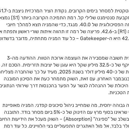
והעובדה שהמניה נסחרת כעת מעט מתחתיה ב-41.5 מקבעת סנטימנט שלילי קל. רמת התמיכה
ב-40.8; שבירה של רמה זו עשויה להוביל לבדיקת הרמה הפסיכולוגית של 40.0. מנגד, כדי שהמניה תצא למהלך חיובי
מחודש, היא חייבת לפרוץ את רמת ההתנגדות הראשונה (R1) ב-42.6. פריצה של רמה זו תהווה איתות שורי ראשון ותפתח
הדרך לעבר ה-43.5. עבור סוחרי המומנטום, רמת ה-42.6 היא ה-Gatekeeper – כל עוד המניה מתחתיה, מדובר בדשדו
הקשר החדשותי של השבועיים האחרונים מעניק רוח גבית חשובה שמסבירה את העוצמה ארוכת הטווח. ההודעה מה-3
באפריל 2026 על הארכת השותפות עם חברת Yes בהיקף של כ-32.5 מיליון שקל היא עוגן של יציבות תזרימית. הסכם זה,
יחד עם הצלחת הלוויין עמוס-17 באפריקה שייצר הכנסות של כ-40 מיליון דולר בשנת 2025, מעיד על כך שהחברה מצל
נובמבר האחרון. עם זאת, השוק מתמחר כעת את הסיכון המובנה
וס-3 הצפוי ברבעון הנוכחי. היכולת של ההנהלה לגשר על הפער בהכנסות דרך שירותי הנתונים
הטכניות.
של חלל תקשורת נותרה גבוהה יחסית, מה שמחייב ניהול סיכונים קפדני. המניה מאופיינת
ב"קפיצות" חדות בתגובה לדיווחים על חוזים חדשים, כפי שראינו בסוף מרץ עם הזינוק של כ-5% ביום מסחר בודד. התובנה
המרכזית מהניתוח הטכני הנוכחי היא שהמניה נמצאת בשלב של "ספיגה" (Absorption) – השוק מעכל את הידיעות
ואת צמצום החוב הדרמטי לכ-140 מיליון דולר בלבד, אל מול האתגרים התפעוליים בצי הלוויינים. כל עוד רמת