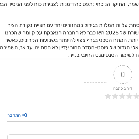
הטווח נשמר, והתיקון הנוכחי נתפס כהזדמנות לצבירת כוח לפני הניסיון הב
ר; עליות המלוות בגידול במחזורים יחד עם חציית נקודת הציר
ב-41.7 יהיו הסימן המובהק לסיום שלב התיקון. חלל תקשורת של 2026 היא כבר לא החברה הנאבקת על קיומה שהכרנו
יותר. המתח הטכני בגרף צפוי להיפתר בשבועות הקרובים, כאשר
גיבוי מתנד ה-MACD תאשר כי הראלי הגדול של פוסט-הסדר החוב עדיין לא הסתיים. עד אז, השמירה
0
דירוג כתבה
התחבר