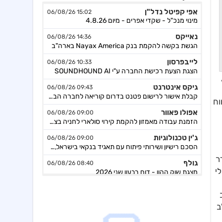
אפי קפיטל נדל"ן
15:02 06/08/26
מינוי מנכ"ל - שקדי אפרים - מיום 4.8.26
נאייקס
14:36 06/08/26
הגשת בקשה להקמת בנק Nayax America בארה"ב
לייבפרסון
10:33 06/08/26
הצגת הצעת רכישת החברה ע"י SOUNDHOUND AI
. הממוצעים הנעים לטווחים הקצרים והבינוניים – ה-5, 10,
גיקס אינטרנט
09:43 06/08/26
קבלת אישור לרישום פטנט בדרום קוריאה לחברה הבת דליברז בתחום ניווט מתקדם לרכבים ורובוטים
וח
אפולו פאוור
09:00 06/08/26
הזמנת עבודה מאמזון להקמת קירוי סולארי לחניה בצרפת בסך של כ-2 מ'ש"ח,המשך
ג'ין טכנולוגיות
09:00 06/08/26
הסכם רישיון ושירותי פיתוח עם תאגיד בנקאי בישראל,פרטים
גולף
מד על היעדר
08:40 06/08/26
מצגת שוק ההון - דוח רבעון שני 2026
י
קיסטון אינפרא
08:30 06/08/26
עדכון בק"ע ההסכם לרכישת מניות הוט מובייל -התקבל אישור רשות התחרות לביצוע העסקה
ב
נראה את ה-MACD מצטלב
סוגת
08:24 06/08/26
אישור הממונה על התחרות לעסקת רכישת שליטה בחברות הפועלות בתחום של משקאות חריפים ומזון מצונן ,המשך מ-4