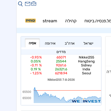
ל.פנסיה.ביטוח
קהילה
stream
PRO
רה
מי