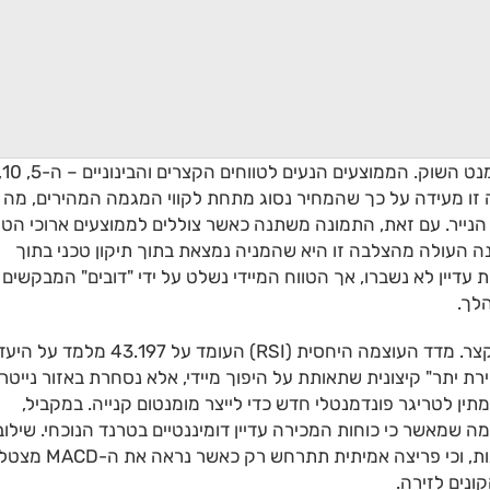
בחינה של הממוצעים הנעים חושפת את הפיצול בסנטימנט השוק
. עובדה זו מעידה על כך שהמחיר נסוג מתחת לקווי המגמה המהירים, מה
 הנייר. עם זאת, התמונה משתנה כאשר צוללים לממוצעים ארוכי הטו
יה". התובנה העולה מהצלבה זו היא שהמניה נמצאת בתוך תיקון טכני בתוך
דיין לא נשברו, אך הטווח המיידי נשלט על ידי "דובים" המבקשים
לך.
מדדי המומנטום מחזקים את הערכת הזהירות בטווח הקצר. מדד העוצמה היחסית (RSI) העומד על 43.197 מל
 יתר" קיצונית שתאותת על היפוך מיידי, אלא נסחרת באזור נייטרל
 לטריגר פונדמנטלי חדש כדי לייצר מומנטום קנייה. במקביל,
יקטור ה-MACD נמצא ברמה שלילית של 22.37-, מה שמאשר כי כוחות המכירה עדיין דומיננטיים בטרנד הנוכחי. שילו
זה של RSI נמוך ו-MACD שלילי מרמז כי נדרשת סבלנות, וכי פריצה אמיתית תתרחש רק כאשר 
ונים לזירה.