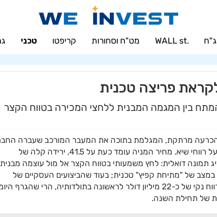
"ח
.WALL st
מט"ח וסחורות
קריפטו
טכני
גמ
קראת פריצה טכנית
המתח בין המגמה המבנית ללחצי המכירה בטווח הקצר
בימים אלו בנקודת הכרעה מרתקת, המגלמת בתוכה את המעבר המורכב שעברה החב
בשנה האחרונה – מהסדר חוב מעיק לחברה המדווחת על רווחי שיא. מחיר המניה עומד כעת על 41.5, ירידה קלה של
 מציג תמונה דואלית: לחץ משמעותי בטווח הקצר אל מול עוצמה מבנית
 במצב של "מתיחת קפיץ" טכנית; בעוד שהביצועים העסקיים של
החברה לשנת 2025, כפי שדווחו במרץ האחרון, חשפו רווח נקי של כ-22 מיליון דולר לראשונה בתולדותיה, הרי שהגרף היו
ת של תחילת השנה.