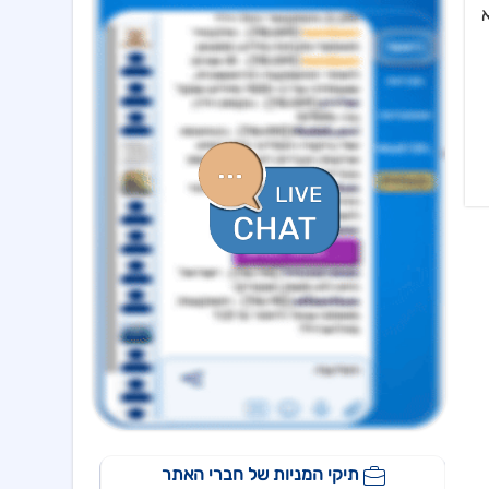
סיום כהונת מנכ"ל מכהן וסמנכ"לית משאבי אנוש ומינוי מנכ"ל חדש
א
ישראייר גרופ
09:33 05/08/26
קבלת אישור רשות התעופה האזרחית להפעלת טיסות לצפון אמריקה
איי.סי.אל
09:09 05/08/26
מצגת- דוח רבעון 2 לשנת 2026
ויליפוד אינטרנש
09:02 05/08/26
מצגת משקיעים בעברית
באטמ
09:00 05/08/26
הזמנה ראשונה לפלטפורמת סייבר לסביבה טקטית
אקונרג'י
08:54 05/08/26
הסכם מחייב לרכישת 100% בפלטפורמת הרוח הצרפתית Escofi תמורת כ-134.3 מיליון אירו ,כפוף להתאמות
ויליפוד אינטרנש
08:40 05/08/26
מודיעה על מחיקה מנסדא"ק, תמשיך להיסחר בבורסה בתל אביב
אורד
17:46 06/08/26
נחתם הסכם השקעה בסך 50 מ'שח עם קרן מנור תמורת הקצאה פרטית ב-164.51 ש״ח למניה +אופציה להשקעה נוספת, ה
אפי קפיטל נדל"ן
15:02 06/08/26
מינוי מנכ"ל - שקדי אפרים - מיום 4.8.26