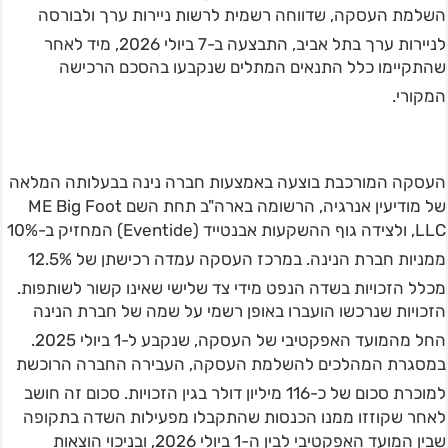
השלמת העסקה, שדווחה רשמית לרשות ניירות ערך ולבורסה
לניירות ערך בתל אביב
, התבצעה ב-7 ביולי 2026, מיד לאחר
שהתקיימו כלל התנאים המתלים שנקבעו בהסכם הרכישה
המקורי
.
העסקה המורכבת בוצעה באמצעות חברה נינה בבעלותה המלאה
של מודיעין אנרגיה, הרשומה בארה"ב תחת השם ME Big Foot
LLC, ולצידה גוף ההשקעות אבנטייד (Eventide) המחזיק ב-10%
ממניות חברת הנינה
. במרכז העסקה עמדה רכישתן של 12.5%
מכלל הזכויות בשדה הנפט מידי צד שלישי שאינו קשור לשותפות
.
הזכויות שנרכשו הועברו באופן רשמי על שמה של חברת הנינה
החל מהמועד האפקטיבי של העסקה, שנקבע ל-1 ביולי 2025
.
במסגרת המהלכים להשלמת העסקה, העבירה החברה הרוכשת
למוכרת סכום של כ-116 מיליון דולר בגין הזכויות
. סכום זה חושב
לאחר שקוזזו ממנו הכנסות שהתקבלו מפעילות השדה בתקופה
שבין המועד האפקטיבי לבין ה-1 ביולי 2026, ובניכוי הוצאות