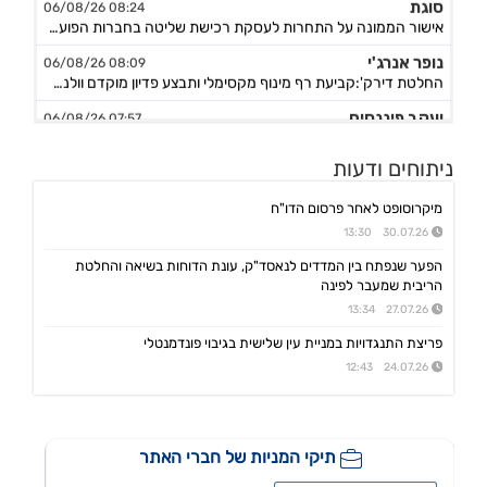
אישור הממונה על התחרות לעסקת רכישת שליטה בחברות הפועלות בתחום של משקאות חריפים ומזון מצונן ,המשך מ-4
נופר אנרג'י
08:09 06/08/26
החלטת דירק':קביעת רף מינוף מקסימלי ותבצע פדיון מוקדם וולנטרי של אגח א ו-ה
יעקב פיננסים
07:57 06/08/26
מצגת משקיעים רבעון שני לשנת 2026
אינפליי
ניתוחים ודעות
15:58 05/08/26
התקשרות בהסכם לרכישת חברת נפט וגז תמורת 54.25מ'$
מיקרוסופט לאחר פרסום הדו"ח
פינרג'י
14:29 05/08/26
30.07.26 13:30
הבהרה ביחס לדיווח החברה בנוגע להקצאה פרטית והשתתפות דבוקת השליטה-פרטים
הפער שנפתח בין המדדים לנאסד"ק, עונת הדוחות בשיאה והחלטת
תאת טכנולוגיות
14:17 05/08/26
הריבית שמעבר לפינה
6K -מצגת משקיעים - אוגוסט 2026
27.07.26 13:34
אנשי העיר,רוטשטיין
12:43 05/08/26
פריצת התנגדויות במניית עין שלישית בגיבוי פונדמנטלי
אנשי העיר(ב.שליטה ) התקשרה בהסכם לרכישת מלוא החזקות רוטשטיין באנשי העיר
24.07.26 12:43
סופרגז פאוור,נופר אנרג'י
12:11 05/08/26
בת בהסכם למכירת חשמל באסדרת מודל השוק בק"ע מתקני אגירה עצמאיים, כפוף
דלתא גליל
10:34 05/08/26
מצגת החברה