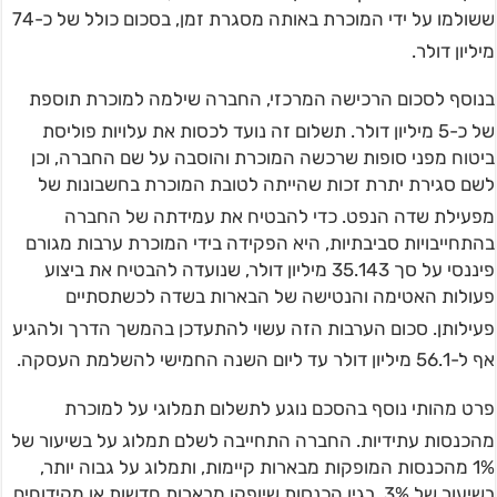
ששולמו על ידי המוכרת באותה מסגרת זמן, בסכום כולל של כ-74
מיליון דולר
.
בנוסף לסכום הרכישה המרכזי, החברה שילמה למוכרת תוספת
של כ-5 מיליון דולר
. תשלום זה נועד לכסות את עלויות פוליסת
ביטוח מפני סופות שרכשה המוכרת והוסבה על שם החברה, וכן
לשם סגירת יתרת זכות שהייתה לטובת המוכרת בחשבונות של
מפעילת שדה הנפט
. כדי להבטיח את עמידתה של החברה
בהתחייבויות סביבתיות, היא הפקידה בידי המוכרת ערבות מגורם
פיננסי על סך 35.143 מיליון דולר, שנועדה להבטיח את ביצוע
פעולות האטימה והנטישה של הבארות בשדה לכשתסתיים
פעילותן
. סכום הערבות הזה עשוי להתעדכן בהמשך הדרך ולהגיע
אף ל-56.1 מיליון דולר עד ליום השנה החמישי להשלמת העסקה
.
פרט מהותי נוסף בהסכם נוגע לתשלום תמלוגי על למוכרת
מהכנסות עתידיות
. החברה התחייבה לשלם תמלוג על בשיעור של
1% מהכנסות המופקות מבארות קיימות, ותמלוג על גבוה יותר,
בשיעור של 3%, בגין הכנסות שיופקו מבארות חדשות או מקידוחים