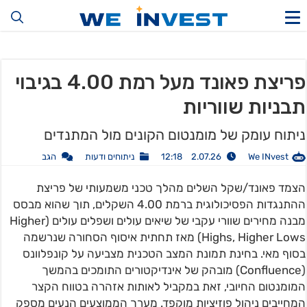
פריצת פאונד מעל רמת 4.00 בגיבוי
תבניות שווריות
ניתוח עומק של מומנטום הקונים מול המתנדים
We INvest
2.07.26 12:18
ניתוחים ודעות
הגב
הצמד פאונד/שקל השלים מהלך טכני משמעותי של פריצת
ההתנגדות הפסיכולוגית ברמת 4.00 השקלים, תוך שהוא מבסס
מבנה מחירים שוורי עקבי של שיאים עולים ושפלים עולים (Higher
Highs, Higher Lows) מאז תחתית איסוף הסחורה שנרשמה
בסוף מאי. בחינת תמונת המצב הטכנית מצביעה על קונפלוונס
(Confluence) מובהק של אינדיקטורים התומכים בהמשך
המומנטום החיובי, זאת במקביל לאותות אזהרה בטווח הקצר
המחייבים ניהול פוזיציות מוקפד. מערך הממוצעים הנעים מספק