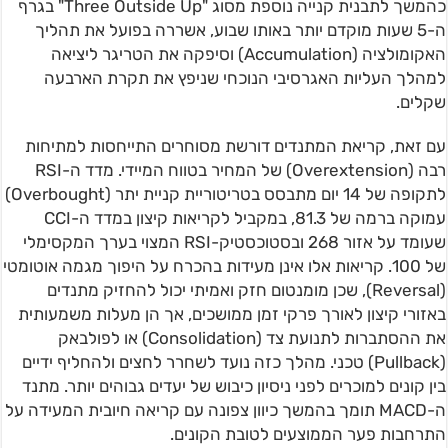
כהמשך לתבנית קנייה נוספת מסוג "Three Outside Up" בגרף
ה-5 שעות מוקדם יותר באותו שבוע, אשררה בפועל את תהליך
האקומולציה (Accumulation) וסיפקה את הטריגר ליציאה
למהלך העליות האגרסיבי הנוכחי שניפץ את תקרת הארבעה
שקלים.
עם זאת, קריאת המתנדים דורשת מסוחרים התייחסות למתיחות
רבה (Overextension) של המחיר בטווח המיידי. מדד ה-RSI
לתקופה של 14 יום מתבסס בטריטוריית קניית יתר (Overbought)
עמוקה ברמה של 81.3, במקביל לקריאות קיצון במדד ה-CCI
שעומד על אזור 268 ובסטוכסטיק-RSI המצוי בערך המקסימלי
של 100. קריאות אלו אינן מעידות בהכרח על היפוך מגמה אוטומטי
(Reversal), שכן מומנטום חזק ואמיתי יכול להחזיק מתנדים
באזורי קיצון לאורך פרקי זמן ממושכים, אך הן מעלות משמעותית
את ההסתברות לתנועת צד (Consolidation) או לפולבאק
(Pullback) טכני. מהלך כזה נועד לשחרר לחצים ולהחליף ידיים
בין קונים למוכרים לפני ניסיון כיבוש של יעדים גבוהים יותר. מתנד
ה-MACD תומך בהמשך כיוון צפונה עם קריאה חיובית המעידה על
התרחבות פער הממוצעים לטובת הקונים.