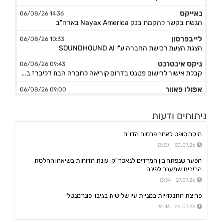
נאייקס
14:36 06/08/26
הגשת בקשה להקמת בנק Nayax America בארה"ב
לייבפרסון
10:33 06/08/26
הצגת הצעת רכישת החברה ע"י SOUNDHOUND AI
גיקס אינטרנט
09:43 06/08/26
קבלת אישור לרישום פטנט בדרום קוריאה לחברה הבת דליברז בתחום ניווט מתקדם לרכבים ורובוטים
אפולו פאוור
09:00 06/08/26
הזמנת עבודה מאמזון להקמת קירוי סולארי לחניה בצרפת בסך של כ-2 מ'ש"ח,המשך
ג'ין טכנולוגיות
09:00 06/08/26
ניתוחים ודעות
הסכם רישיון ושירותי פיתוח עם תאגיד בנקאי בישראל,פרטים
מיקרוסופט לאחר פרסום הדו"ח
גולף
08:40 06/08/26
מצגת שוק ההון - דוח רבעון שני 2026
30.07.26 13:30
קיסטון אינפרא
הפער שנפתח בין המדדים לנאסד"ק, עונת הדוחות בשיאה והחלטת
08:30 06/08/26
הריבית שמעבר לפינה
עדכון בק"ע ההסכם לרכישת מניות הוט מובייל -התקבל אישור רשות התחרות לביצוע העסקה
27.07.26 13:34
סוגת
08:24 06/08/26
אישור הממונה על התחרות לעסקת רכישת שליטה בחברות הפועלות בתחום של משקאות חריפים ומזון מצונן ,המשך מ-4
פריצת התנגדויות במניית עין שלישית בגיבוי פונדמנטלי
24.07.26 12:43
נופר אנרג'י
08:09 06/08/26
החלטת דירק':קביעת רף מינוף מקסימלי ותבצע פדיון מוקדם וולנטרי של אגח א ו-ה