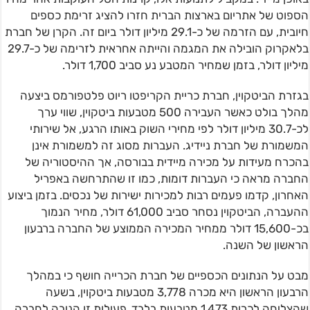
הספוט של אתריום בארצות הברית חזרו להציג זרימת כספים
חיובית, עם הזרמה של כ-29.1 מיליון דולר ביום זה. הקרן של חברת
בלאקרוק הובילה את המגמה והייתה אחראית לזרימה של כ-29.7
מיליון דולר, בזמן שמחיר המטבע נע סביב 1,700 דולר.
בגזרת הביטקוין, חברת כריית הקריפטו ריוט פלטפורמס ביצעה
מהלך בולט כאשר העבירה 500 מטבעות ביטקוין, שווי ערך
לכ-30.7 מיליון דולר לפי מחירי השוק באותו הרגע, אל שירותי
המשמורת של חברת ניידיג. העברות מסוג זה למשמורת אינן
בהכרח מעידות על מכירה מיידית בבורסה, אך ההיסטוריה של
החברה מראה כי העברות דומות, כמו זו שהתרחשה באפריל
האחרון, קדמו פעמים רבות למכירות ישירות של נכסים. בזמן ביצוע
ההעברה, הביטקוין נסחר סביב 61,000 דולר, מחיר הנמוך
בכ-15,600 דולר ממחיר המכירה הממוצע של החברה ברבעון
הראשון של השנה.
מבט על הנתונים הכספיים של חברת הכרייה חושף כי במהלך
הרבעון הראשון היא מכרה 3,778 מטבעות ביטקוין, בשעה
שהצליחה לכרות 1,473 מטבעות בלבד. פעילות זו הניבה לחברה