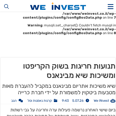
Warning
: mysqli::__construct(): (HY000/1045): Access denied for user
'u414896523_maofData'@'161.35.22.140' (using password: YES) in
/var/www/weinvest.co.il/wp-
content/plugins/config/configBosData.php
on line
7
Warning
: mysqli::set_charset(): Couldn't fetch mysqli in
/var/www/weinvest.co.il/wp-
content/plugins/config/configBosData.php
on line
8
תנועות חריגות בשוק הקריפטו
ומשיכות שיא מבינאנס
שיא משיכות אתריום מבינאנס במקביל להעברת מאות
מטבעות ביטקוין למשמורת על ידי חברת כרייה
We INvest
5.07.26 9:43
קרנות נאמנות וסל
הגב
ביום שישי האחרון נרשמה פעילות ערה וחריגה על גבי רשתות