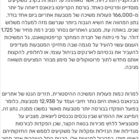
הבלוקציין המרכזיות, אשר מאותתת על תמורות בקרב משקיעים
מוסדיים ופרטיים כאחד. בורסת הקריפטו בינאנס דיווחה על יותר
מ-166,000 פעולות משיכה של מטבעות אתריום ביום אחד בודד,
נתון המהווה את השיא הגבוה ביותר שנרשם מזה למעלה משלוש
שנים. באותה עת, מטבע האתריום נסחר סביב רמת מחיר של 1,725
דולר. על פי ניתוח של חברת המחקר קריפטוקוואנט, גל המשיכות
העצום עשוי להעיד על מגמה שבה מחזיקי המטבעות מעדיפים
להעביר את נכסיהם לארנקים בניהול עצמי, או לחלופין, להקצות
אותם מחדש לתוך פרוטוקולים של מימון מבוזר המציעים תשואה
מניבה.
למרות כמות פעולות המשיכה ההיסטורית, תזרים הנטו של אתריום
בבינאנס באותו היום נותר חיובי ועמד על 12,938 מטבעות, כלומר
בפועל הופקדו בבורסה יותר מטבעות מאשר נמשכו ממנה. נתון זה,
המייצג את ההפרש שבין נכסים נכנסים ליוצאים, מצביע על
פוטנציאל ללחץ מכירות בטווח הקצר, שכן הפקדות לבורסות
מגדילות את הנזילות ומקלות על משקיעים לממש את החזקותיהם
באופן מיידי. במקביל לתנועות אלו, קרנות הסל העוקבות אחר מחיר