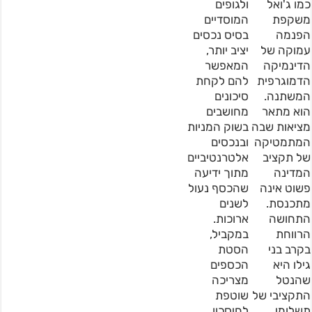
כמו ג'ואל
ולגופים
משקפת
המוסדיים
הפנמה
בסיס נכסים
עמוקה של
יציב יותר,
הדינמיקה
המאפשר
הדמוגרפית
להם לקחת
המשתנה.
סיכונים
הוא מתאר
מחושבים
מציאות שבה
בשוק המניות
המתמטיקה
ובנכסים
של תקציב
אלטרנטיביים
המדינה
מתוך ידיעה
פשוט אינה
שהכסף נעול
מתכנסת.
לשנים
התחושה
ארוכות.
הרווחת
במקביל,
בקרב בני
הסטת
גילו היא
הכספים
שהנטל
מצריכה
התקציבי של
שוטפת
תשלומי
לחיסכון