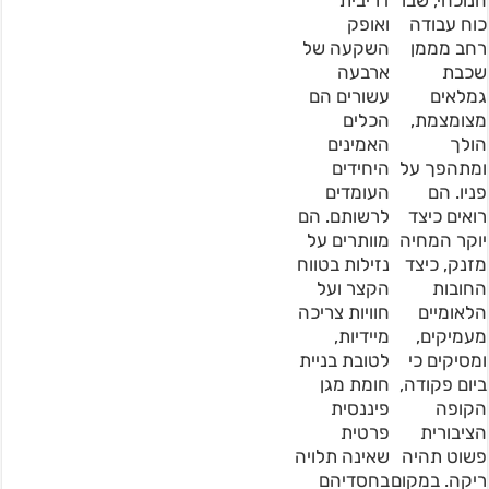
הנוכחי, שבו
דריבית
כוח עבודה
ואופק
רחב מממן
השקעה של
שכבת
ארבעה
גמלאים
עשורים הם
מצומצמת,
הכלים
הולך
האמינים
ומתהפך על
היחידים
פניו. הם
העומדים
רואים כיצד
לרשותם. הם
יוקר המחיה
מוותרים על
מזנק, כיצד
נזילות בטווח
החובות
הקצר ועל
הלאומיים
חוויות צריכה
מעמיקים,
מיידיות,
ומסיקים כי
לטובת בניית
ביום פקודה,
חומת מגן
הקופה
פיננסית
הציבורית
פרטית
פשוט תהיה
שאינה תלויה
ריקה. במקום
בחסדיהם