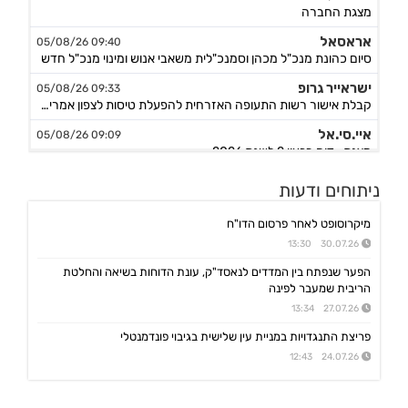
מצגת החברה
אראסאל
09:40 05/08/26
סיום כהונת מנכ"ל מכהן וסמנכ"לית משאבי אנוש ומינוי מנכ"ל חדש
ישראייר גרופ
09:33 05/08/26
קבלת אישור רשות התעופה האזרחית להפעלת טיסות לצפון אמריקה
איי.סי.אל
09:09 05/08/26
מצגת- דוח רבעון 2 לשנת 2026
ויליפוד אינטרנש
09:02 05/08/26
ניתוחים ודעות
מצגת משקיעים בעברית
באטמ
09:00 05/08/26
מיקרוסופט לאחר פרסום הדו"ח
הזמנה ראשונה לפלטפורמת סייבר לסביבה טקטית
30.07.26 13:30
אקונרג'י
08:54 05/08/26
הפער שנפתח בין המדדים לנאסד"ק, עונת הדוחות בשיאה והחלטת
הסכם מחייב לרכישת 100% בפלטפורמת הרוח הצרפתית Escofi תמורת כ-134.3 מיליון אירו ,כפוף להתאמות
הריבית שמעבר לפינה
ויליפוד אינטרנש
27.07.26 13:34
08:40 05/08/26
מודיעה על מחיקה מנסדא"ק, תמשיך להיסחר בבורסה בתל אביב
פריצת התנגדויות במניית עין שלישית בגיבוי פונדמנטלי
אל על
08:35 05/08/26
24.07.26 12:43
מצגת לשוק ההון-אוגוסט 2026
בזק
08:26 05/08/26