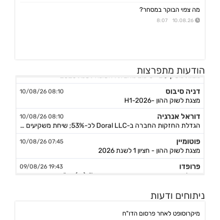
מה צפוי הבוקר במסחר?
10.08.26 8:07
סקודיקס
08:30 10/08/26
הודעות מתפרצות
מצגת משקיעים –סיכום מחצית ראשונה לשנת 2026
דניה סיבוס
08:10 10/08/26
מצגת לשוק ההון -H1-2026
דוראל אנרגיה
08:10 10/08/26
הגדלת החזקות החברה ב-Doral LLC לכ-53%; שיחת משקיעים ביום 10.8.26 בשעה 10:30
פוטומיין
07:45 10/08/26
מצגת לשוק ההון - חציון 1 לשנת 2026
פרופדו
19:43 09/08/26
הושלמה עסקת השקעה בחברת עוז נדל"ן (י.נ) בע"מ, המשך
ביג
12:04 09/08/26
ניתוחים ודעות
שריפה באתר הבנייה להקמת מרכז מסחרי בפתח תקוה, החב' אומדת את הנזקים
אביב קבוצה
10:30 09/08/26
מיקרוסופט לאחר פרסום הדו"ח