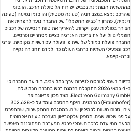
חשמליים. הטכנולוגיה של החברה מאפשרת העברת אנרגיה
מהתשתית המותקנת בכביש ישירות אל סוללת הרכב, הן בזמן
שהרכב נמצא במצב חניה (טעינה סטטית) והן בזמן נסיעה (טעינה
דינמית). פתרון ה"כביש החשמלי" של החברה נועד להפחית את
הצורך בסוללות ענק ויקרות, להאריך את טווח הנסיעה של רכבים
חשמליים ולייעל את צריכת האנרגיה בציים מסחריים ופרטיים.
החברה פועלת במודל של שיתופי פעולה עם רשויות מקומיות, יצרני
רכב ומפעילי תשתיות ברחבי העולם כדי לקדם תחבורה נקייה
וברת-קיימא.
בדיווח רשמי לבורסה לניירות ערך בתל אביב, הודיעה החברה כי
ב-4 במאי 2026 התקבלה הזמנת רכש בחברה הבת שלה,
Electreon Germany GmbH, מצד מכון פראונהופר
(Fraunhofer) בגרמניה. היקף ההסכם עומד על כ-302,628
אירו, סכום השווה לכמיליון ש"ח. במסגרת ההתקשרות, שתתפרס
על פני שלוש שנים, תספק אלקטריאון מערכת טעינה אלחוטית
מלאה המיועדת לרכב חשמלי פרטי. המערכת המתוכננת תאפשר
טעינה סטטית ותהיה תואמת לתשתית הטעינה הדינמית הקיימת