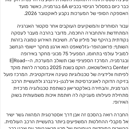
כבר כיום במסלול הניסוי בכביש 6A בגרמניה, כאשר מועד
האספקה הסופי של המערכות נקבע לאוקטובר 2026.
עבור הסוחרים והמשקיעים העוקבים אחר סקטור האנרגיה
המתחדשת והתחבורה החכמה, מדובר בהרבה מעבר לעסקה
נקודתית בהיקף של מיליון ש"ח. חשיבות האירוע טמונה בזהות
השותף: פראונהופר-גזלשאפט הוא ארגון מחקר יישומי הנחשב
למוביל עולמי בתחומו, המפעיל 75 מכוני מחקר באירופה
ובגרמניה. המרכז הספציפי שבו תשולב המערכת, ה-E|Road-
Center בהאלשטאט, הוקם בשנת 2025 במטרה להוות מוקד
לפיתוח וולידציה של טכנולוגיות טעינה אינדוקטיבית. המרכז פועל
בזיקה הדוקה לאוניברסיטת ארלנגן-נירנברג ולתעשיית הרכב
הגרמנית, והבחירה באלקטריאון כשותפת טכנולוגיה מרכזית
מתחילת פעילותו מעניקה לה חותמת איכות משמעותית בשוק
האירופי.
החברה רואה בהסכם זה אבן דרך אסטרטגית המהווה גשר ישיר
אל מקבלי ההחלטות המשפיעים ביותר בתעשיית הרכב העולמית.
הקשרים המוסדיים העמוקים של מכון פראונהופר עם יצרני רכב