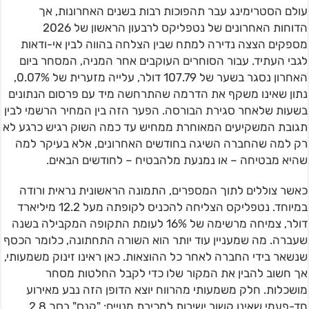
עולם הסטרימינג עבר תהפוכות רבות בשנים האחרונות, אך
הדוחות האחרונים של נטפליקס לרבעון הראשון של 2026
מספקים הצצה נדירה למתח שבין הצלחה בהווה לבין אי-ודאות
לגבי העתיד. עבור הסוחרים העוקבים אחר המניה, המסחר ביום
האחרון נסגר בשער של 107.79 דולר, עלייה מזערית של 0.07%,
נתון שאינו משקף את הדרמה שהתרחשה מיד עם פרסום הנתונים
בשעות שלאחר סגירת הבורסה. הפער הזה בין המחיר הרשמי לבין
תגובת המשקיעים המאוחרת ממחיש עד כמה השוק רגיש כרגע לא
רק למה שהחברה השיגה בחודשים האחרונים, אלא בעיקר למה
שהיא מבטיחה – או נמנעת מלהבטיח – לחודשים הבאים.
כאשר צוללים לתוך המספרים, התמונה הראשונית נראית ורודה
במיוחד. נטפליקס הצליחה להכניס לקופתה מעל 12.2 מיליארד
דולר, צמיחה מרשימה של 16% לעומת התקופה המקבילה בשנה
שעברה. מה שמעניין עוד יותר הוא השורה התחתונה, כלומר הכסף
שנשאר בידי החברה לאחר כל ההוצאות. כאן ראינו זינוק משמעותי,
אך חשוב להבין את המקור שלו כדי לקבל החלטות מסחר
מושכלות. חלק משמעותי מהרווח יוצא הדופן הזה נבע מאירוע
חד-פעמי שאינו קשור ישירות למכירת מנויים: "קנס" בסך 2.8