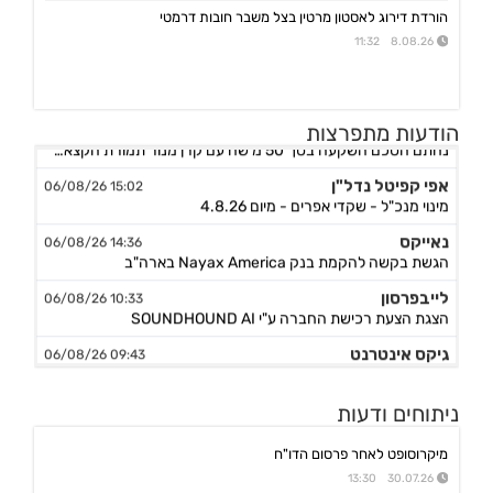
הורדת דירוג לאסטון מרטין בצל משבר חובות דרמטי
8.08.26 11:32
אורד
17:46 06/08/26
הודעות מתפרצות
נחתם הסכם השקעה בסך 50 מ'שח עם קרן מנור תמורת הקצאה פרטית ב-164.51 ש״ח למניה +אופציה להשקעה נוספת, ה
אפי קפיטל נדל"ן
15:02 06/08/26
מינוי מנכ"ל - שקדי אפרים - מיום 4.8.26
נאייקס
14:36 06/08/26
הגשת בקשה להקמת בנק Nayax America בארה"ב
לייבפרסון
10:33 06/08/26
הצגת הצעת רכישת החברה ע"י SOUNDHOUND AI
גיקס אינטרנט
09:43 06/08/26
קבלת אישור לרישום פטנט בדרום קוריאה לחברה הבת דליברז בתחום ניווט מתקדם לרכבים ורובוטים
אפולו פאוור
09:00 06/08/26
ניתוחים ודעות
הזמנת עבודה מאמזון להקמת קירוי סולארי לחניה בצרפת בסך של כ-2 מ'ש"ח,המשך
ג'ין טכנולוגיות
מיקרוסופט לאחר פרסום הדו"ח
09:00 06/08/26
הסכם רישיון ושירותי פיתוח עם תאגיד בנקאי בישראל,פרטים
30.07.26 13:30