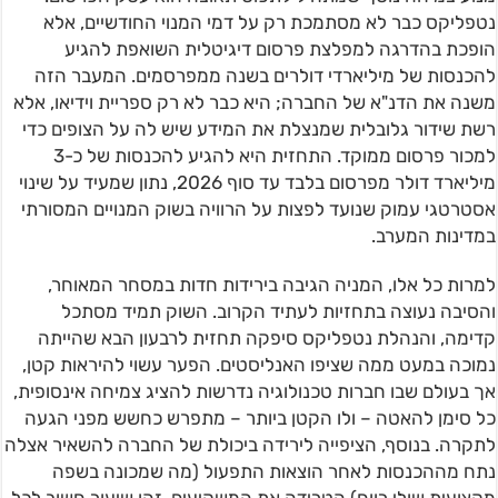
נטפליקס כבר לא מסתמכת רק על דמי המנוי החודשיים, אלא
הופכת בהדרגה למפלצת פרסום דיגיטלית השואפת להגיע
להכנסות של מיליארדי דולרים בשנה ממפרסמים. המעבר הזה
משנה את הדנ"א של החברה; היא כבר לא רק ספריית וידיאו, אלא
רשת שידור גלובלית שמנצלת את המידע שיש לה על הצופים כדי
למכור פרסום ממוקד. התחזית היא להגיע להכנסות של כ-3
מיליארד דולר מפרסום בלבד עד סוף 2026, נתון שמעיד על שינוי
אסטרטגי עמוק שנועד לפצות על הרוויה בשוק המנויים המסורתי
במדינות המערב.
למרות כל אלו, המניה הגיבה בירידות חדות במסחר המאוחר,
והסיבה נעוצה בתחזיות לעתיד הקרוב. השוק תמיד מסתכל
קדימה, והנהלת נטפליקס סיפקה תחזית לרבעון הבא שהייתה
נמוכה במעט ממה שציפו האנליסטים. הפער עשוי להיראות קטן,
אך בעולם שבו חברות טכנולוגיה נדרשות להציג צמיחה אינסופית,
כל סימן להאטה – ולו הקטן ביותר – מתפרש כחשש מפני הגעה
לתקרה. בנוסף, הציפייה לירידה ביכולת של החברה להשאיר אצלה
נתח מההכנסות לאחר הוצאות התפעול (מה שמכונה בשפה