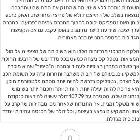
גבולות השוק האמריקאי והאירופי הרוויים. עם זאת, התחזית
השנתית נותרה ללא שינוי, מה שמחזק את התחושה שהחברה
נמצאת בשלב של התייצבות ולא של פריצה מחודשת. השוק כרגע
בוחן האם נטפליקס יכולה להפוך מחברת צמיחה "פרועה" לחברת
ערך יציבה שיודעת לייצר מזומנים באופן עקבי, גם אם הקפיצות
הגדולות במספר המנויים כבר מאחוריה.
הלקח המרכזי מהדוחות הללו הוא חשיבותה של הציפייה אל מול
המציאות. נטפליקס ניצחה כמעט בכל מדד יבש של הרבעון החולף,
אך כשלה במבחן הציפיות לעתיד ובמבחן ה"סיפור" שהיא מוכרת
למשקיעים. בעולם של ריבית משתנה ותחרות עזה על תשומת הלב
של הצרכן, נטפליקס נדרשת להיות יותר מסתם פלטפורמת תוכן;
היא צריכה להיות יעילה יותר, רווחית יותר וחכמה יותר בשימוש
בנתונים שלה. הסגירה על 107.79 דולר עשויה להיראות כנקודת
שיווי משקל זמנית, אך התנודות שלאחר מכן מבהירות שהקרב על
אמון המשקיעים נמצא בעיצומו, וכל דולר של הכנסה עתידית יימדד
בזכוכית מגדלת.
0