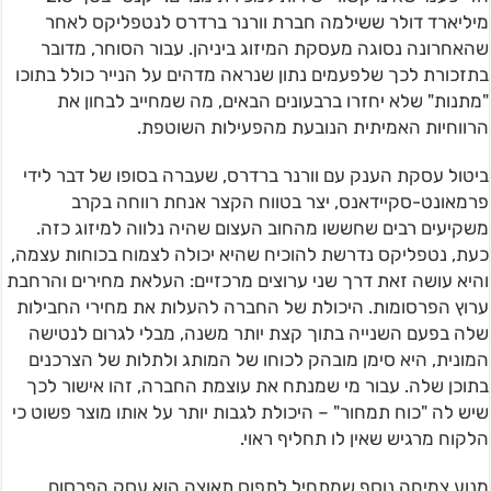
מיליארד דולר ששילמה חברת וורנר ברדרס לנטפליקס לאחר
שהאחרונה נסוגה מעסקת המיזוג ביניהן. עבור הסוחר, מדובר
בתזכורת לכך שלפעמים נתון שנראה מדהים על הנייר כולל בתוכו
"מתנות" שלא יחזרו ברבעונים הבאים, מה שמחייב לבחון את
הרווחיות האמיתית הנובעת מהפעילות השוטפת.
ביטול עסקת הענק עם וורנר ברדרס, שעברה בסופו של דבר לידי
פרמאונט-סקיידאנס, יצר בטווח הקצר אנחת רווחה בקרב
משקיעים רבים שחששו מהחוב העצום שהיה נלווה למיזוג כזה.
כעת, נטפליקס נדרשת להוכיח שהיא יכולה לצמוח בכוחות עצמה,
והיא עושה זאת דרך שני ערוצים מרכזיים: העלאת מחירים והרחבת
ערוץ הפרסומות. היכולת של החברה להעלות את מחירי החבילות
שלה בפעם השנייה בתוך קצת יותר משנה, מבלי לגרום לנטישה
המונית, היא סימן מובהק לכוחו של המותג ולתלות של הצרכנים
בתוכן שלה. עבור מי שמנתח את עוצמת החברה, זהו אישור לכך
שיש לה "כוח תמחור" – היכולת לגבות יותר על אותו מוצר פשוט כי
הלקוח מרגיש שאין לו תחליף ראוי.
מנוע צמיחה נוסף שמתחיל לתפוס תאוצה הוא עסק הפרסום.