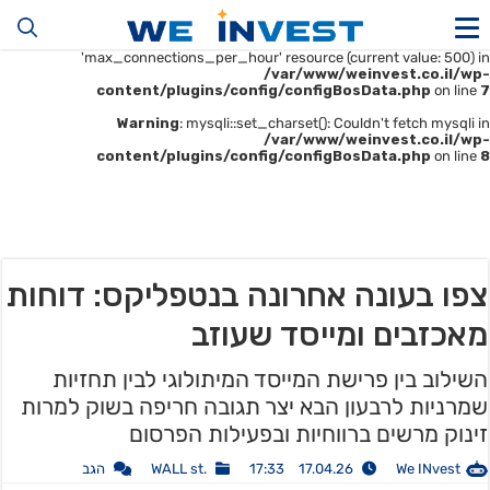
Warning
: mysqli::__construct(): (HY000/1226): User
'u414896523_maofData' has exceeded the
'max_connections_per_hour' resource (current value: 500) in
/var/www/weinvest.co.il/wp-
content/plugins/config/configBosData.php
on line
7
Warning
: mysqli::set_charset(): Couldn't fetch mysqli in
/var/www/weinvest.co.il/wp-
content/plugins/config/configBosData.php
on line
8
צפו בעונה אחרונה בנטפליקס: דוחות
מאכזבים ומייסד שעוזב
השילוב בין פרישת המייסד המיתולוגי לבין תחזיות
שמרניות לרבעון הבא יצר תגובה חריפה בשוק למרות
זינוק מרשים ברווחיות ובפעילות הפרסום
We INvest
17.04.26 17:33
.WALL st
הגב