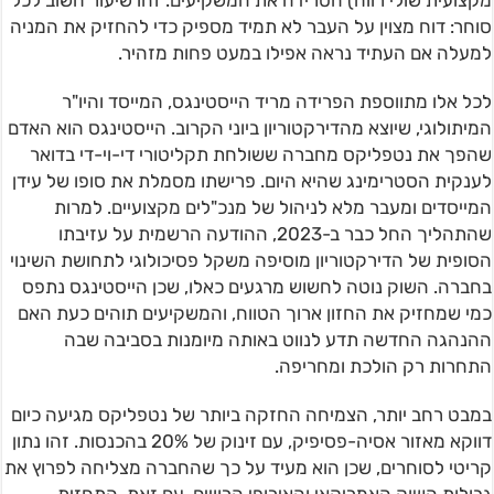
מקצועית שולי רווח) הטרידה את המשקיעים. זהו שיעור חשוב לכל
סוחר: דוח מצוין על העבר לא תמיד מספיק כדי להחזיק את המניה
למעלה אם העתיד נראה אפילו במעט פחות מזהיר.
לכל אלו מתווספת הפרידה מריד הייסטינגס, המייסד והיו"ר
המיתולוגי, שיוצא מהדירקטוריון ביוני הקרוב. הייסטינגס הוא האדם
שהפך את נטפליקס מחברה ששולחת תקליטורי די-וי-די בדואר
לענקית הסטרימינג שהיא היום. פרישתו מסמלת את סופו של עידן
המייסדים ומעבר מלא לניהול של מנכ"לים מקצועיים. למרות
שהתהליך החל כבר ב-2023, ההודעה הרשמית על עזיבתו
הסופית של הדירקטוריון מוסיפה משקל פסיכולוגי לתחושת השינוי
בחברה. השוק נוטה לחשוש מרגעים כאלו, שכן הייסטינגס נתפס
כמי שמחזיק את החזון ארוך הטווח, והמשקיעים תוהים כעת האם
ההנהגה החדשה תדע לנווט באותה מיומנות בסביבה שבה
התחרות רק הולכת ומחריפה.
במבט רחב יותר, הצמיחה החזקה ביותר של נטפליקס מגיעה כיום
דווקא מאזור אסיה-פסיפיק, עם זינוק של 20% בהכנסות. זהו נתון
קריטי לסוחרים, שכן הוא מעיד על כך שהחברה מצליחה לפרוץ את