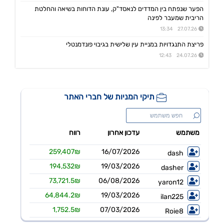
גולף
08:40 06/08/26
הפער שנפתח בין המדדים לנאסד"ק, עונת הדוחות בשיאה והחלטת
מצגת שוק ההון - דוח רבעון שני 2026
הריבית שמעבר לפינה
27.07.26 13:34
קיסטון אינפרא
08:30 06/08/26
עדכון בק"ע ההסכם לרכישת מניות הוט מובייל -התקבל אישור רשות התחרות לביצוע העסקה
פריצת התנגדויות במניית עין שלישית בגיבוי פונדמנטלי
24.07.26 12:43
סוגת
08:24 06/08/26
אישור הממונה על התחרות לעסקת רכישת שליטה בחברות הפועלות בתחום של משקאות חריפים ומזון מצונן ,המשך מ-4
נופר אנרג'י
08:09 06/08/26
החלטת דירק':קביעת רף מינוף מקסימלי ותבצע פדיון מוקדם וולנטרי של אגח א ו-ה
יעקב פיננסים
07:57 06/08/26
מצגת משקיעים רבעון שני לשנת 2026
אינפליי
15:58 05/08/26
התקשרות בהסכם לרכישת חברת נפט וגז תמורת 54.25מ'$
פינרג'י
14:29 05/08/26
הבהרה ביחס לדיווח החברה בנוגע להקצאה פרטית והשתתפות דבוקת השליטה-פרטים
תאת טכנולוגיות
14:17 05/08/26
6K -מצגת משקיעים - אוגוסט 2026
אנשי העיר,רוטשטיין
12:43 05/08/26
אנשי העיר(ב.שליטה ) התקשרה בהסכם לרכישת מלוא החזקות רוטשטיין באנשי העיר