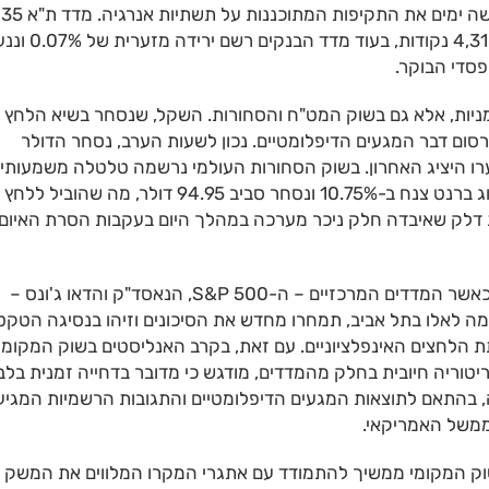
שיחות "פרודוקטיביות" עם טהרן והחלטתו לדחות בחמישה ימים את התקיפות המתוכננות על תשתיות אנרגיה. מדד ת"א 35
סיים את יום המסחר בעלייה קלה של 0.1% לרמה של 4,318 נקודות, בעוד מדד הב
יות, אלא גם בשוק המט"ח והסחורות. השקל, שנסחר בשיא הלחץ
חדות עם פרסום דבר המגעים הדיפלומטיים. נכון לשעות הערב, נסחר הדולר
 שקלים, ירידה של 0.85% לעומת שערו היציג האחרון. בשוק הסחורות העולמי נרשמה טלטלה משמעות
עם התפוגגות "פרמיית המלחמה"; מחיר חבית נפט מסוג ברנט צנח ב-10.75% ונסחר סביב 94.95 דולר, מה שהוביל ללחץ
ת דלק שאיבדה חלק ניכר מערכה במהלך היום בעקבות הסרת האיום
בוול סטריט נרשמה אופוריה עם פתיחת שבוע המסחר, כאשר המדדים המרכזיים – ה-S&P 500, הנאסד"ק והדאו ג'ונס –
עים מעבר לים, בדומה לאלו בתל אביב, תמחרו מחדש את הסיכונים וזיהו בנסיגה הטק
 הלחצים האינפלציוניים. עם זאת, בקרב האנליסטים בשוק המקומי
טוריה חיובית בחלק מהמדדים, מודגש כי מדובר בדחייה זמנית בלב
, בהתאם לתוצאות המגעים הדיפלומטיים והתגובות הרשמיות המגיע
ממשל האמריקאי.
וק המקומי ממשיך להתמודד עם אתגרי המקרו המלווים את המשק