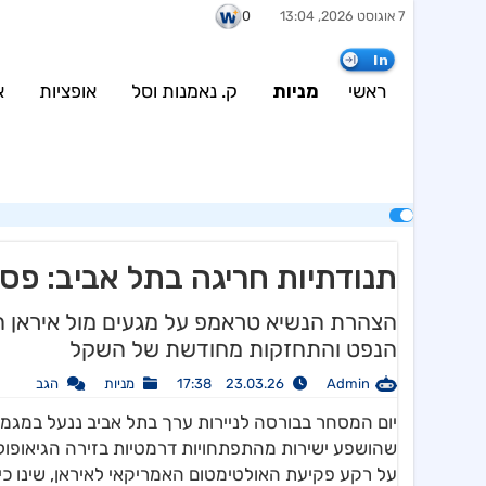
7 אוגוסט 2026, 13:04
0
40' (using password: YES) in
/var/www/weinvest.co.il/wp-
content/plugins/config/configBosData.php
on line
7
In
wp-content/plugins/config/configBosData.php
on line
8
ראשי
מניות
ק. נאמנות וסל
אופציות
א
תנודתיות חריגה בתל אביב: פסק
הצהרת הנשיא טראמפ על מגעים מול איראן הו
הנפט והתחזקות מחודשת של השקל
Admin
23.03.26 17:38
מניות
הגב
יום המסחר בבורסה לניירות ערך בתל אביב ננעל במגמה 
על רקע פקיעת האולטימטום האמריקאי לאיראן, שינו כי