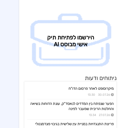
קיסטון אינפרא
08:30 06/08/26
עדכון בק"ע ההסכם לרכישת מניות הוט מובייל -התקבל אישור רשות התחרות לביצוע העסקה
סוגת
08:24 06/08/26
אישור הממונה על התחרות לעסקת רכישת שליטה בחברות הפועלות בתחום של משקאות חריפים ומזון מצונן ,המשך מ-4
נופר אנרג'י
08:09 06/08/26
החלטת דירק':קביעת רף מינוף מקסימלי ותבצע פדיון מוקדם וולנטרי של אגח א ו-ה
יעקב פיננסים
07:57 06/08/26
מצגת משקיעים רבעון שני לשנת 2026
אינפליי
15:58 05/08/26
התקשרות בהסכם לרכישת חברת נפט וגז תמורת 54.25מ'$
פינרג'י
14:29 05/08/26
ניתוחים ודעות
הבהרה ביחס לדיווח החברה בנוגע להקצאה פרטית והשתתפות דבוקת השליטה-פרטים
תאת טכנולוגיות
מיקרוסופט לאחר פרסום הדו"ח
14:17 05/08/26
6K -מצגת משקיעים - אוגוסט 2026
30.07.26 13:30
אנשי העיר,רוטשטיין
12:43 05/08/26
הפער שנפתח בין המדדים לנאסד"ק, עונת הדוחות בשיאה
אנשי העיר(ב.שליטה ) התקשרה בהסכם לרכישת מלוא החזקות רוטשטיין באנשי העיר
והחלטת הריבית שמעבר לפינה
27.07.26 13:34
סופרגז פאוור,נופר אנרג'י
12:11 05/08/26
בת בהסכם למכירת חשמל באסדרת מודל השוק בק"ע מתקני אגירה עצמאיים, כפוף
פריצת התנגדויות במניית עין שלישית בגיבוי פונדמנטלי