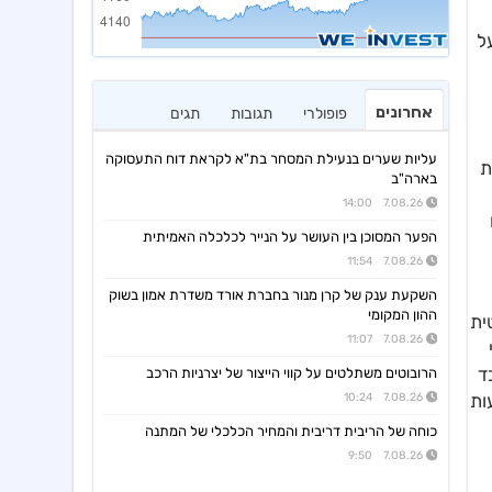
נקים רשם ירידה מזערית של 0.07% וננעל
אחרונים
פופולרי
תגובות
תגים
עליות שערים בנעילת המסחר בת"א לקראת דוח התעסוקה
ית
בארה"ב
7.08.26 14:00
הפער המסוכן בין העושר על הנייר לכלכלה האמיתית
7.08.26 11:54
השקעת ענק של קרן מנור בחברת אורד משדרת אמון בשוק
ההון המקומי
טית
7.08.26 11:07
ד
הרובוטים משתלטים על קווי הייצור של יצרניות הרכב
ות
7.08.26 10:24
כוחה של הריבית דריבית והמחיר הכלכלי של המתנה
7.08.26 9:50