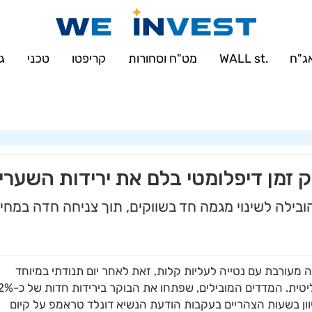
(HY000/1045): Access denied for user 'u414896523_maofData'@'161.35.22.1
sqli::set_charset(): Couldn't fetch mysqli in
/var/www/weinvest.co.il/
ג"ח
.WALL st
מט"ח וסחורות
קריפטו
טכני
ג
 זמן דיפלומטי בלם את ירידות השערי
בילה לשינוי מגמה חד בשווקים, תוך צניחה חדה במחיר
מעורבת עם נטייה לעליות קלות, זאת לאחר יום תנודתי במיוחד
שהושפע ישירות מהתפתחויות דרמטיות בזירה הגיאופוליטית. המדדים המובילים, שפתחו את הבוקר בי
וון בשעות הצהריים בעקבות הודעת הנשיא דונלד טראמפ על קיום