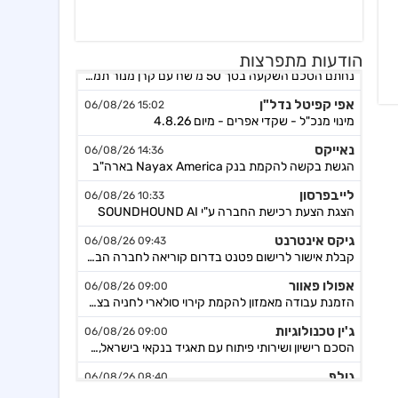
אורד
17:46 06/08/26
הודעות מתפרצות
נחתם הסכם השקעה בסך 50 מ'שח עם קרן מנור תמורת הקצאה פרטית ב-164.51 ש״ח למניה +אופציה להשקעה נוספת, ה
אפי קפיטל נדל"ן
15:02 06/08/26
מינוי מנכ"ל - שקדי אפרים - מיום 4.8.26
נאייקס
14:36 06/08/26
הגשת בקשה להקמת בנק Nayax America בארה"ב
לייבפרסון
10:33 06/08/26
הצגת הצעת רכישת החברה ע"י SOUNDHOUND AI
גיקס אינטרנט
09:43 06/08/26
קבלת אישור לרישום פטנט בדרום קוריאה לחברה הבת דליברז בתחום ניווט מתקדם לרכבים ורובוטים
אפולו פאוור
09:00 06/08/26
הזמנת עבודה מאמזון להקמת קירוי סולארי לחניה בצרפת בסך של כ-2 מ'ש"ח,המשך
ג'ין טכנולוגיות
09:00 06/08/26
הסכם רישיון ושירותי פיתוח עם תאגיד בנקאי בישראל,פרטים
גולף
08:40 06/08/26
מצגת שוק ההון - דוח רבעון שני 2026