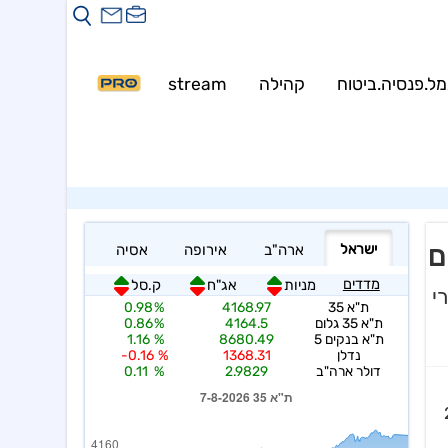
Warning
: mysqli::__construct(): 
Warning
: my
מל.פנסיה.ביטוח
קהילה
stream
PRO
ם
י
רידות חדות של כ-2%