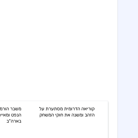
יאה הדרומית מסתערת על
משבר הורמוז מקפיץ את מחירי
ב ומשנה את חוקי המשחק
הנפט ומאיים על הריבית
בארה"ב