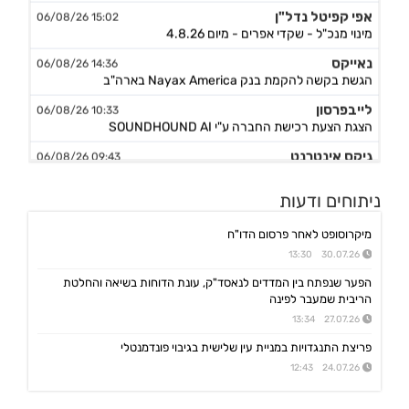
אפי קפיטל נדל"ן
15:02 06/08/26
מינוי מנכ"ל - שקדי אפרים - מיום 4.8.26
נאייקס
14:36 06/08/26
הגשת בקשה להקמת בנק Nayax America בארה"ב
לייבפרסון
10:33 06/08/26
הצגת הצעת רכישת החברה ע"י SOUNDHOUND AI
גיקס אינטרנט
09:43 06/08/26
קבלת אישור לרישום פטנט בדרום קוריאה לחברה הבת דליברז בתחום ניווט מתקדם לרכבים ורובוטים
אפולו פאוור
09:00 06/08/26
ניתוחים ודעות
הזמנת עבודה מאמזון להקמת קירוי סולארי לחניה בצרפת בסך של כ-2 מ'ש"ח,המשך
מיקרוסופט לאחר פרסום הדו"ח
ג'ין טכנולוגיות
09:00 06/08/26
30.07.26 13:30
הסכם רישיון ושירותי פיתוח עם תאגיד בנקאי בישראל,פרטים
הפער שנפתח בין המדדים לנאסד"ק, עונת הדוחות בשיאה והחלטת
גולף
08:40 06/08/26
הריבית שמעבר לפינה
מצגת שוק ההון - דוח רבעון שני 2026
27.07.26 13:34
קיסטון אינפרא
08:30 06/08/26
פריצת התנגדויות במניית עין שלישית בגיבוי פונדמנטלי
עדכון בק"ע ההסכם לרכישת מניות הוט מובייל -התקבל אישור רשות התחרות לביצוע העסקה
24.07.26 12:43
סוגת
08:24 06/08/26
אישור הממונה על התחרות לעסקת רכישת שליטה בחברות הפועלות בתחום של משקאות חריפים ומזון מצונן ,המשך מ-4