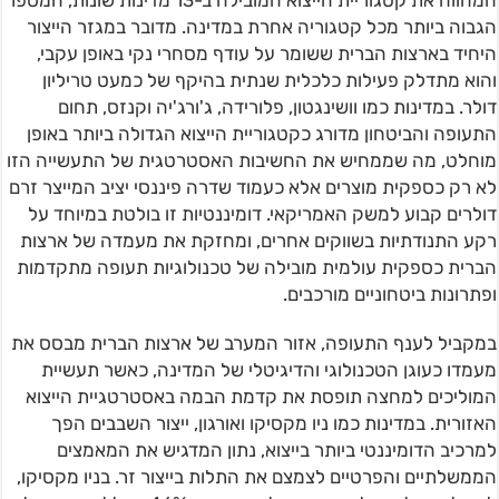
המהווה את קטגוריית הייצוא המובילה ב-13 מדינות שונות, המספר
הגבוה ביותר מכל קטגוריה אחרת במדינה. מדובר במגזר הייצור
היחיד בארצות הברית ששומר על עודף מסחרי נקי באופן עקבי,
והוא מתדלק פעילות כלכלית שנתית בהיקף של כמעט טריליון
דולר. במדינות כמו וושינגטון, פלורידה, ג'ורג'יה וקנזס, תחום
התעופה והביטחון מדורג כקטגוריית הייצוא הגדולה ביותר באופן
מוחלט, מה שממחיש את החשיבות האסטרטגית של התעשייה הזו
לא רק כספקית מוצרים אלא כעמוד שדרה פיננסי יציב המייצר זרם
דולרים קבוע למשק האמריקאי. דומיננטיות זו בולטת במיוחד על
רקע התנודתיות בשווקים אחרים, ומחזקת את מעמדה של ארצות
הברית כספקית עולמית מובילה של טכנולוגיות תעופה מתקדמות
ופתרונות ביטחוניים מורכבים.
במקביל לענף התעופה, אזור המערב של ארצות הברית מבסס את
מעמדו כעוגן הטכנולוגי והדיגיטלי של המדינה, כאשר תעשיית
המוליכים למחצה תופסת את קדמת הבמה באסטרטגיית הייצוא
האזורית. במדינות כמו ניו מקסיקו ואורגון, ייצור השבבים הפך
למרכיב הדומיננטי ביותר בייצוא, נתון המדגיש את המאמצים
הממשלתיים והפרטיים לצמצם את התלות בייצור זר. בניו מקסיקו,