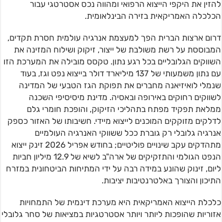
להזין את היקפי הייצוא הרפואי ומהווה נכס אסטרטגי עבור
הכלכלה האמריקאית בזירה הבינלאומית.
דרום ארצות הברית הפך למעצמת אנרגיה עולמית חסרת תקדים,
המבוססת על רשת משולבת של ייצור, זיקוק ושילוח המזינה את
השווקים הגלובליים בכל רגע נתון. טקסס מובילה את המערכת הזו
עם נתון משמעותי של 137 מיליארד דולר בייצוא נפט וגז, בעוד
שנמלי לואיזיאנה מחברים את תפוקת הגז הטבעי של המדינה
לשווקים רחוקים באירופה ובאסיה. מדינת מיסיסיפי השכנה
ממלאת תפקיד מפתח בתהליכי הזיקוק, והופכת חומרי גלם
לדלקים מזוקקים המוכנים לייצוא מיידי. חשיבותו של האזור כספק
אנרגיה גלובלי רק גוברת ככל ששווקי האנרגיה העולמיים
מתהדקים עקב שינויים פוליטיים; בחודש אפריל 2026 זינק ייצוא
הנפט הגולמי והתזקיקים של ארה"ב לשיא של 12.9 מיליון חביות
ליום, זינוק שהונע במידה רבה על ידי המתיחות הביטחונית במזרח
התיכון והצורך באלטרנטיבות יציבות.
כלכלת הייצוא האמריקאית היא מערכת דינמית של התמחויות
אזוריות שהופכות ליותר ויותר אסטרטגיות במציאות של סחר גלובלי