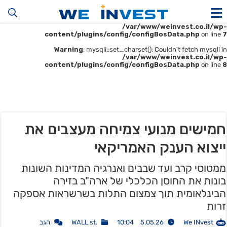
Warning
: mysqli::__construct(): (HY000/1045): Access denied for user
'u414896523_maofData'@'161.35.22.140' (using password: YES) in
/var/www/weinvest.co.il/wp-
content/plugins/config/configBosData.php
on line
7
Warning
: mysqli::set_charset(): Couldn't fetch mysqli in
/var/www/weinvest.co.il/wp-
content/plugins/config/configBosData.php
on line
8
חמישים מנועי צמיחה מעצבים את
ייצוא הענק האמריקאי
ממטוסי קרב ועד שבבים ואנרגיה המדינות השונות
בונות את החוסן הכלכלי של ארה"ב בזירה
הבינלאומית תוך צמצום התלות בשרשראות אספקה
זרות
We INvest
5.05.26 10:04
.WALL st
הגב