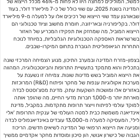
למשל, המוליכים למחצה היוו לא פחות מ-46% מכלל הייצוא של
המדינה בשנת 2025, עם שווי כולל של כ-7 מיליארד דולר, בעוד
שבאורגון עמד שווי הייצוא של רכיבים אלו על למעלה מ-9 מיליארד
דולר. בקליפורניה ובאריזונה, חומרת מחשוב וציוד טכנולוגי הם
הייצוא המוביל, מה שמחזק את תפקידו המכריע של האזור
בשרשראות האספקה הטכנולוגיות הגלובליות, במיוחד לנוכח
התחרות הגיאופוליטית הגוברת בתחום המיקרו-שבבים.
בצפון-מזרח המדינה ובמערב התיכון, מנוע הצמיחה המרכזי שונה
בתכלית והוא מתמקד בתעשיית התרופות והביוטכנולוגיה, המהווה
את הייצוא המוביל בשש מדינות שונות. צמיחה זו נשענת על
מערכות אקולוגיות ענפות של מחקר ופיתוח (R&D) המרוכזות
באזורים אלו ומושכות השקעות עתק. מדינת מסצ'וסטס לבדה
מארחת יותר מ-1,000 חברות מדעי החיים, מה שהופך אותה
למוקד עולמי לפיתוח וייצור תרופות מתקדמות. במקביל, מדינת
אינדיאנה משמשת כבית למטה העולמי של ענקית התרופות 'אלי
לילי', המעסיקה למעלה מ-13,000 עובדים באינדיאנפוליס לבדה
ומניעה את הייצוא הרפואי של המדינה לשיאים חדשים. הריכוז
הגבוה של כישרון אנושי, הון סיכון ומוסדות מחקר אקדמיים ממשיך