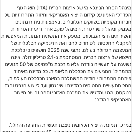
מינהל הסחר הבינלאומי של ארצות הברית (ITA) הוא הגוף
הפדרלי האמון על קידום הייצוא האמריקאי וחיזוק התחרותיות של
חברות מקומיות בשווקים הגלובליים. באמצעות ניתוח נתונים
מעמיק וניהול קשרי סחר, המינהל עוקב אחר זרימת הסחורות
והשירותים חוצי הגבולות, ומספק את התשתית הנתונית המאפשרת
למקבלי החלטות ולסוחרים להבין את הדינמיקה הכלכלית של
המעצמה הגדולה בעולם. נתוני שנת 2025 חושפים כי כלכלת
הייצוא של ארצות הברית, המסתכמת ב-2.1 טריליון דולר, אינה
נשענת על תעשייה בודדת אלא מורכבת מ"פסיפס של 50 מנועים
מתמחים" המניעים את הכלכלה הלאומית. כל מדינה באיחוד
פיתחה התמחות ייחודית המשתלבת במארג הכלכלה העולמית,
החל מתעשיית המטוסים במדינת וושינגטון ועד לייצוא הנפט והגז
בטקסס, מה שמדגיש את המבנה האזורי והמבוזר של הייצור
האמריקאי המודרני.
במרכז תמונת הייצוא הלאומית ניצבת תעשיית התעופה והחלל,