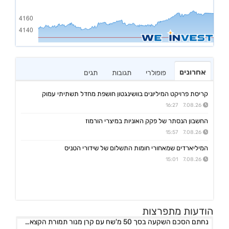
אחרונים
פופולרי
תגובות
תגים
קריסת פרויקט המיליונים בוושינגטון חושפת מחדל תשתיתי עמוק
7.08.26 16:27
החשבון הנסתר של פקק האוניות במיצרי הורמוז
7.08.26 15:57
המיליארדים שמאחורי חומות התשלום של שידורי הטניס
7.08.26 15:01
אורד
17:46 06/08/26
הודעות מתפרצות
נחתם הסכם השקעה בסך 50 מ'שח עם קרן מנור תמורת הקצאה פרטית ב-164.51 ש״ח למניה +אופציה להשקעה נוספת, ה