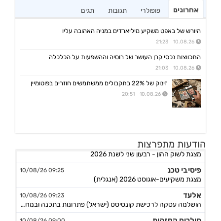
אחרונים
פופולרי
תגובות
תגים
היורש של באפט משקיע מיליארדים במניה האהובה עליו
10.08.26 21:23
התכווצות נכסי קרן העושר של רוסיה וההשפעות על הכלכלה
10.08.26 21:03
זינוק של 22% בתקבולים ממשתמשים חוזרים בפוטומיין
10.08.26 20:51
מגה אור
10:09 10/08/26
הודעות מתפרצות
מצגת לשוק ההון - רבעון שני לשנת 2026
פיסיבי טכנ
09:25 10/08/26
מצגת משקיעים-אוגוסט 2026 (אנגלית)
אלעד
09:23 10/08/26
הושלמה עסקה לרכישת קונסיסט (ישראל) פתרונות בתכנה ובמחשוב, המשך
סולרום החזקות
09:00 10/08/26