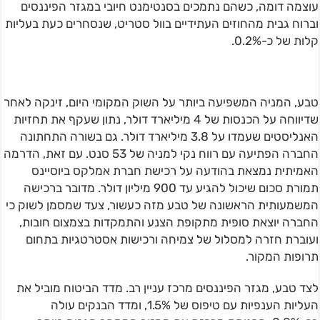
עוצמה דומה, כשהם נתמכים בסנטימנט חיובי במגזר הפיננסים
וברוח גבית מהחוזים העתידיים בוול סטריט, שנסחרים כעת בעליות
קלות של כ-0.2%.
טבע, המניה המשפיעה ביותר על השוק המקומי היום, זינקה לאחר
שדיווחה על הכנסות של 4 מיליארד דולר, נתון שעקף את תחזיות
האנליסטים שעמדו על 3.8 מיליארד דולר. גם בשורה התחתונה
החברה הפתיעה עם רווח נקי למניה של 53 סנט. עם זאת, הדרמה
האמיתית נמצאת בהודעה על רכישת חברת אמלקס ביוסיינס
תמורת סכום שיכול להגיע עד 900 מיליון דולר. מדובר ברכישה
המשמעותית הראשונה של טבע מזה כעשור, צעד שמסמן לשוק כי
החברה יוצאת סופית מתקופת הצנע והתמקדות בצמצום חובות,
ועוברת חזרה למסלול של צמיחה ורכישות אסטרטגיות בתחום
תרופות המקור.
לצד טבע, מגזר הפיננסים מרכז עניין רב. מדד הביטוח מוביל את
העליות הענפיות עם טיפוס של 1.5%, ומדד הבנקים עולה