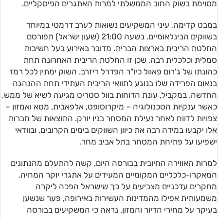
מסוימת בשוק החוב הממשלתי למרות האתגרים הפיסקליים.
במבט קדימה, עיני המשקיעים נשואות לערב דרמטי במיוחד
בשווקים הבינלאומיים. בשעה 21:00 (שעון ישראל) תפורסם
החלטת הריבית בארצות הברית. מדובר באירוע בעל חשיבות
סמלית וכלכלית רבה, שכן זו החלטת הריבית האחרונה תחת
כהונתו של ג'רום פאוול כיו"ר הפדרל ריזרב. השוק ימתין לכל רמז
בנאום הפרידה שלו בנוגע לתוואי הריבית העתידי תחת ההנהגה
החדשה. במקביל, עונת הדוחות בוול סטריט מגיעה לשיא של ממש,
כאשר ענקיות הטכנולוגיה – מיקרוסופט, אלפאבית, מטא ואמזון –
צפויות לדווח לאחר נעילת המסחר בניו יורק. התוצאות של חברות
אלו יקבעו במידה רבה את כיוון השווקים בימים הקרובים, ובוודאי
ישפיעו על פתיחת המסחר בתל אביב מחר.
למרות האווירה החיובית בבורסה היום, קשה להתעלם מהנתונים
המאקרו-כלכליים המקומיים המעידים על אתגרי יוקר המחיה.
מחקרים עדכניים מצביעים על כך שישראל הפכה ליקרה
משמעותית אפילו מהמדינות העשירות באירופה, פער שנשען
בעיקר על מחירי הדיור והמזון. נראה כי המשקיעים בבורסה