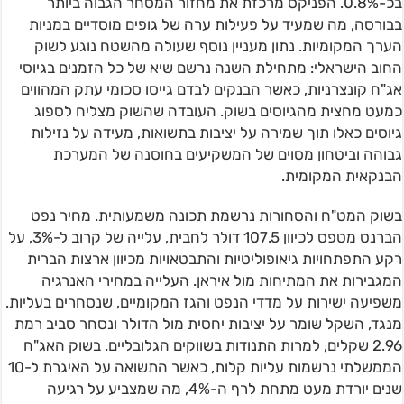
בכ-0.8%. הפניקס מרכזת את מחזור המסחר הגבוה ביותר
בבורסה, מה שמעיד על פעילות ערה של גופים מוסדיים במניות
הערך המקומיות. נתון מעניין נוסף שעולה מהשטח נוגע לשוק
החוב הישראלי: מתחילת השנה נרשם שיא של כל הזמנים בגיוסי
אג"ח קונצרניות, כאשר הבנקים לבדם גייסו סכומי עתק המהווים
כמעט מחצית מהגיוסים בשוק. העובדה שהשוק מצליח לספוג
גיוסים כאלו תוך שמירה על יציבות בתשואות, מעידה על נזילות
גבוהה וביטחון מסוים של המשקיעים בחוסנה של המערכת
הבנקאית המקומית.
בשוק המט"ח והסחורות נרשמת תכונה משמעותית. מחיר נפט
הברנט מטפס לכיוון 107.5 דולר לחבית, עלייה של קרוב ל-3%, על
רקע התפתחויות גיאופוליטיות והתבטאויות מכיוון ארצות הברית
המגבירות את המתיחות מול איראן. העלייה במחירי האנרגיה
משפיעה ישירות על מדדי הנפט והגז המקומיים, שנסחרים בעליות.
מנגד, השקל שומר על יציבות יחסית מול הדולר ונסחר סביב רמת
2.96 שקלים, למרות התנודות בשווקים הגלובליים. בשוק האג"ח
הממשלתי נרשמות עליות קלות, כאשר התשואה על האיגרת ל-10
שנים יורדת מעט מתחת לרף ה-4%, מה שמצביע על רגיעה