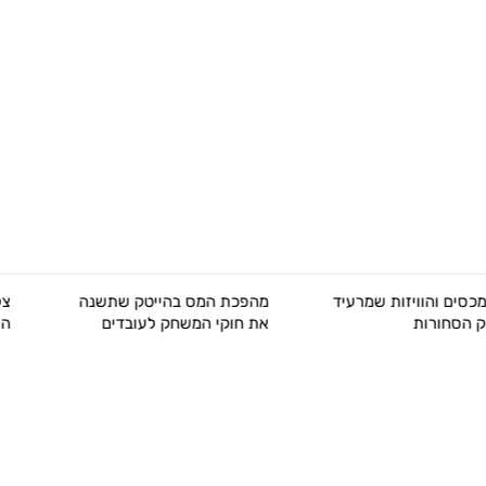
מהפכת המס בהייטק שתשנה
צל של סיכון פוליטי מרחף מע
את חוקי המשחק לעובדים
השווקים בארצות הברית