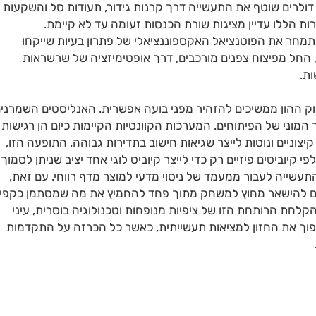
 דולרים שוטף את התעשייה דרך קרנות גידור, תעודות סל והשקעות
 הללו עדיין מציגות שורת הכנסות זעומה עד לא קיימת.
תמחר את הפוטנציאל האקספוננציאלי של פתרון בעיות שייקחו
, החל מפיצוח צפנים מורכבים, דרך אופטימיזציה של שרשראות
ות.
ק ההון ממשיכים להזהיר מפני בועה אפשרית. האנליסטים השמרני
המוני של הפיתוחים. המערכות הקוונטיות הקיימות כיום הן רגישות
יצוניים ונוטות לייצר שגיאות חישוב בתדירות גבוהה. התופעה הזו,
קיוביטים פיזיים רק כדי לייצר קיוביט לוגי אחד יציב שניתן לסמוך
התעשייה לעבור ממעמד של ניסוי מדעי למוצר מדף רווחי. עם זאת,
בים להישאר מחוץ למשחק מתוך פחד להחמיץ את מה שמסתמן כקפי
חת הרותחת הזו של ציפיות מנופחות וטכנולוגיה בוסרית, עיני
פוך את החזון למציאות תעשייתית, כאשר כל הכרזה על התקדמות