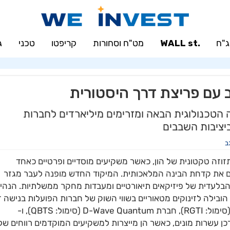
"ח
.WALL st
מט"ח וסחורות
קריפטו
טכני
ג
ב עם פריצת דרך היסטורית
טכנולוגית הבאה ומזרימים מיליארדים לחברות
יציבות השבבים
ב
זוזה טקטונית של הון, כאשר משקיעים מוסדיים ופרטיים כאחד
ם את קדחת הבינה המלאכותית. המיקוד החדש מופנה לעבר מגזר
בלעדית של פיזיקאים תיאורטיים ומעבדות מחקר ממשלתיות. הנהי
בילה לזינוקים מטאוריים בשווי השוק של חברות הפועלות בנישה זו
מניות של שחקניות מרכזיות כמו Rigetti Computing (סימול: RGTI), חברת D-Wave Quantum (סימול: QBTS), ו-
סימול: QUBT) הכפילו את ערכן עשרות מונים, כאשר הן מייצרות למשקיעים המוקדמים רווחים של