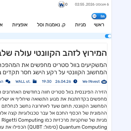
6 אוגוסט 2026, 02:55
0
In
ראשי
מניות
ק. נאמנות וסל
אופציות
אג
המירוץ לזהב הקוונטי עולה של
המשקיעים בוול סטריט מחפשים את המהפכה ה
המחשוב הקוונטי על רקע הישג חסר תקדים ב
We INvest
26.04.26 19:30
.WALL st
הג
הזירה הפיננסית בוול סטריט חווה בחודשים האחרונים ת
מחפשים בקדחתנות את מנוע התשואה שיחליף או ישלי
המחשוב הקוונטי, תחום שעד לאחרונה נחשב לנחלתם ה
ההמונית של הכסף החכם אל עבר טכנולוגיות קצה אלו הו
Quantum Computing (