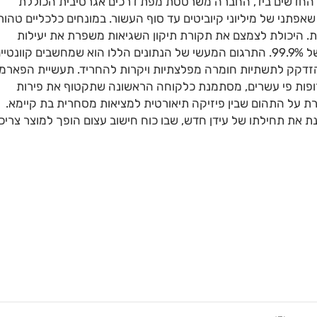
החדשים ביד, החברה משרטטת מפת דרכים אגרסיבית הכוללת
כות של 256 קיוביטים עד שנת 2026, ויעד שאפתני של מיליוני קיוביטים עד סוף העשור. במונחים כלכליים טהו
. היכולת לצמצם את תקורת תיקון השגיאות משפרת את יעילות
המערכת פי עשרה מיליארד בהשוואה לסטנדרט הישן של 99.9%. התרגום המעשי של הנתונים הללו הוא שמחשבים קוונטי
להזדקק לתשתיות חומרה מפלצתיות ויקרות להחריד. תעשיית הפארמ
רופות פי עשרים, מסתמנת כלקוחה הראשונה שתקטוף את פירות
 על התהום שבין פיזיקה תיאורטית למציאות מסחרית בת קיימא.
מנת את תחילתו של עידן חדש, שבו כוח חישוב עצום הופך למוצר צריכ