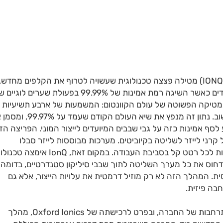
בדיוק בנקודת הזמן הקריטית הזו, חברת IonQ (סימול: IONQ) מטילה פצצה טכנולוגית שעשויה לטרוף את הקלפים מחדש.
החברה דיווחה על חציית רף פסיכולוגי והנדסי חסר תקדים כאשר השיגה רמת אמינות של 99.99% בפעולת שערים לו
למתמטיקה הפשוטה של עולם הקוונטום: המשמעות של ארבע תשיעיות
היא שגיאה אחת בלבד על כל עשרת אלפים פעולות חישוב. נתון זה מנפץ את שיא העולם הקו
ף אמינות כזה על גבי שבבים המיועדים לייצור המוני. הפריצה הזו
ני לייזר לשליטה בקיוביטים. מערכות מבוססות לייזר סבלו
היסטורית מחוסר יציבות, דרשו ציוד אופטי יקר והיו רגישות לכל רטט קל בסביבת העבודה. במקום זאת, 
בקיוביטים (EQC), המאפשרת לדחוס את כל מערך השליטה לתוך שבבי סיליקון סטנדרטיים, בדומה
ת. המהלך הזה לא רק מוזיל דרמטית את עלויות הייצור, אלא גם
בה פיזית.
ההישג הנוכחי מהווה חותמת כשרות לאסטרטגיית ההתרחבות של החברה, ובפרט לרכישתה של Oxford Ionics, מהלך