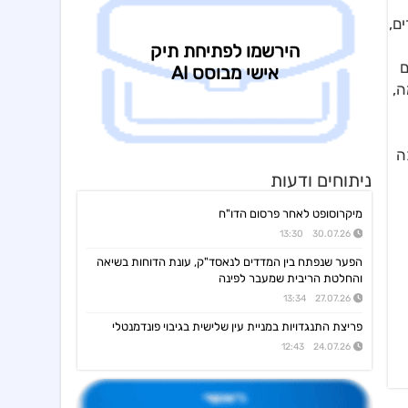
מצגת לשוק ההון-אוגוסט 2026
רים,
בזק
08:26 05/08/26
מצגת תוצאות כספיות לרבעון שני 2026 - עברית
ים
שדה נדל"ן
19:06 04/08/26
ה,
דוח הצעת מדף להנפקת מניות, הזמנות 5.8.26
נכסים ובנין
18:17 04/08/26
דוח הצעת מדף להנפקת אג"ח יג' ע"פ ת. מדף מיום 13.5.25, הזמנות: 5.8.26
ה
הבורסה לניע בתא
18:00 04/08/26
ניתוחים ודעות
מצגת משקיעים - דוחות כספיים רבעון 2 2026
מיקרוסופט לאחר פרסום הדו"ח
אוסטרליה ישראל,אספן גרופ
16:44 04/08/26
תוספת להסכם למכ' מלוא אחזקות החב' במנ' בית חרות לאספן גרופ
30.07.26 13:30
אביסרור
הפער שנפתח בין המדדים לנאסד"ק, עונת הדוחות בשיאה
15:38 04/08/26
פתיחת מסחר ביום 5.8.26-אביסרור אפ 1
והחלטת הריבית שמעבר לפינה
27.07.26 13:34
אביסרור
15:37 04/08/26
פתיחת מסחר ביום 5.8.26-אביסרור, עושה שוק
פריצת התנגדויות במניית עין שלישית בגיבוי פונדמנטלי
24.07.26 12:43
דה זראסאי גרופ
15:31 04/08/26
הושלמה עסקה למכירת נכסי הקונדו, המשך
דה זראסאי גרופ
14:57 04/08/26