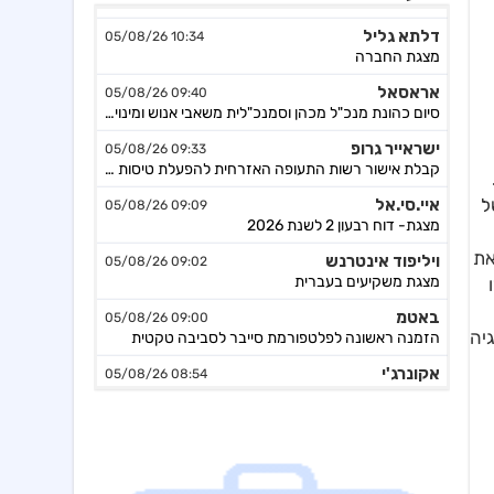
דלתא גליל
10:34 05/08/26
מצגת החברה
אראסאל
09:40 05/08/26
סיום כהונת מנכ"ל מכהן וסמנכ"לית משאבי אנוש ומינוי מנכ"ל חדש
ישראייר גרופ
09:33 05/08/26
קבלת אישור רשות התעופה האזרחית להפעלת טיסות לצפון אמריקה
איי.סי.אל
09:09 05/08/26
גיים של
מצגת- דוח רבעון 2 לשנת 2026
ויליפוד אינטרנש
09:02 05/08/26
דם שעמד על 99.97%, ומסמן את
מצגת משקיעים בעברית
באטמ
09:00 05/08/26
הזמנה ראשונה לפלטפורמת סייבר לסביבה טקטית
IonQ אימצה טכנולוגיה
אקונרג'י
08:54 05/08/26
הסכם מחייב לרכישת 100% בפלטפורמת הרוח הצרפתית Escofi תמורת כ-134.3 מיליון אירו ,כפוף להתאמות
ויליפוד אינטרנש
08:40 05/08/26
מודיעה על מחיקה מנסדא"ק, תמשיך להיסחר בבורסה בתל אביב
אל על
08:35 05/08/26