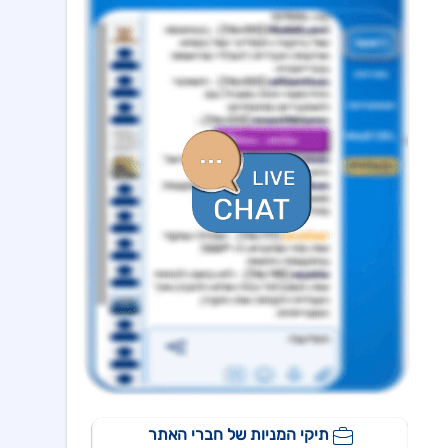
זימון אסיפת אג"ח ג' ל-9.8.26-אישור תיקון מספר 5 לשטר נאמנות , כתב הצבעה
פרופדו
13:23 04/08/26
פתיחת מסחר ביום 5.8.26-פרופדו אגח ב
אינטרגאמא
13:18 04/08/26
תגובה לפרסומים-הערכה כי דינה של תביעה לכינוס נכסים נגד חברת פרויקט להידחות
אינפליי
15:58 05/08/26
התקשרות בהסכם לרכישת חברת נפט וגז תמורת 54.25מ'$
פינרג'י
14:29 05/08/26
הבהרה ביחס לדיווח החברה בנוגע להקצאה פרטית והשתתפות דבוקת השליטה-פרטים
תאת טכנולוגיות
14:17 05/08/26
6K -מצגת משקיעים - אוגוסט 2026
אנשי העיר,רוטשטיין
12:43 05/08/26
אנשי העיר(ב.שליטה ) התקשרה בהסכם לרכישת מלוא החזקות רוטשטיין באנשי העיר
סופרגז פאוור,נופר אנרג'י
12:11 05/08/26
בת בהסכם למכירת חשמל באסדרת מודל השוק בק"ע מתקני אגירה עצמאיים, כפוף