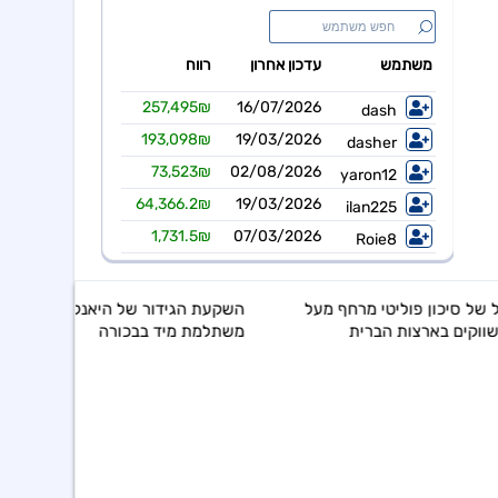
ל
השקעת הגידור של היאנקיז
משתלמת מיד בבכורה
נעילת מסחר בת"א: יריד