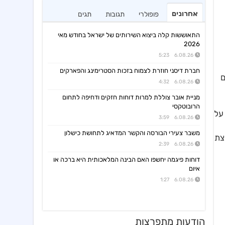
אחרונים
פופולרי
תגובות
תגים
התאוששות קלה ביצוא השירותים של ישראל בחודש מאי
2026
6.08.26 5:23
חברת דיסני חוזרת לצמוח בזכות הסטרימינג והפארקים
ם
6.08.26 4:32
מניית אובר צוללת למרות דוחות חזקים ודחיפה לתחום
הרובוטקסי
 על
6.08.26 3:59
משבר צעירי הבורסה והקשר המדאיג לתחושת כישלון
צת
6.08.26 2:39
דוחות פיגמה יחשפו האם הבינה המלאכותית היא ברכה או
איום
6.08.26 1:27
הודעות מתפרצות