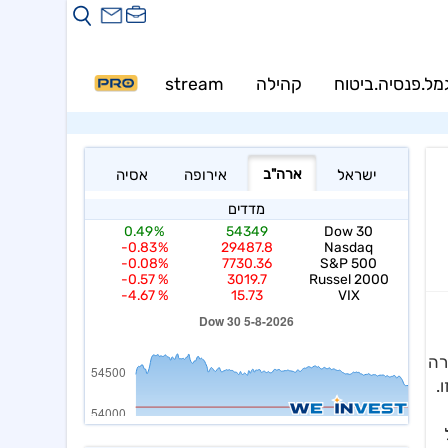
מל.פנסיה.ביטוח
קהילה
stream
PRO
רה
.