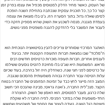
של העסק. כאשר מחיר הדלק למטוסים מכפיל את עצמו בפרק זמן
קצר כל כך, כל תוכנית עסקית שנכתבה בתחילת השנה הופכת
לסימן שאלה גדול. בתוך הסערה הזו, ג'ט בלו מוצאת את עצמה
בעמדת מגננה, מנסה לשכנע את השוק שהיא מספיק חזקה כדי
לעבור את המשבר בלי להזדקק להגנה משפטית מפני נושים.
האתגר המרכזי שסוחרים צריכים להבין בסיטואציה הנוכחית הוא
ה"מלכוד" שבו נמצאות חברות התעופה הקטנות יותר. בניגוד
לענפים אחרים, חברות תעופה מוכרות כרטיסים חודשים רבים
מראש. המשמעות היא שג'ט בלו מחויבת להטיס נוסעים ששילמו
על כרטיסם לפני חצי שנה, כשהדלק היה זול בהרבה, בעוד שכיום
עלות הטיסה עבור החברה גבוהה משמעותית מהסכום שנגבה.
המצב הזה מייצר לחץ כבד על זמינות המזומנים של החברה בטווח
הקצר. מנכ"לית החברה, ג'ואנה גראטי, מבינה שהנכס הכי חשוב
שלה כרגע, מעבר למטוסים, הוא האמון של השוק. ההצהרה
החד-משמעית שלה במזכר הפנימי, לפיה החברה לא שוקלת
פשיטת רגל השנה, נועדה לעצור את הסחף של משקיעים שחששו