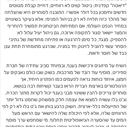
"דיאטה" קפדנית: ביטול קווים לא רווחיים, דחיית קבלת מטוסים
חדשים וחיסכון בכל דולר אפשרי. התובנה לסוחרים היא שהצלחה
של מהלך כזה תלויה לא רק בניהול הפנימי, אלא בעיקר בשינויים
במחיר הנפט העולמי. אם המתיחות הביטחונית תמשיך להחריף
והמצר יישאר סגור לתקופה ארוכה, גם ניהול יעיל עלול לא
להספיק. מנגד, כל סימן להרגעה או פתיחה מחודשת של נתיבי
הסחר עשוי להוביל לזינוק חד במניה, שכרגע מתומחרת תחת ענן
כבד של חוסר ודאות.
השיח על מיזוגים ורכישות בענף, ובמיוחד סביב עתידה של חברת
ספיריט, מוסיף עוד רובד של מורכבות. בשוק שבו כולם נאבקים על
חמצן, איחוד כוחות נראה לפעמים כמו הפתרון היחיד, אך
הרגולטורים בארצות הברית הראו בעבר קשיחות רבה בנושא.
סוחרים צריכים להבין ששינוי מבני בענף יכול לקרות מתוך הכרח,
וג'ט בלו עשויה למצוא את עצמה חלק ממשחק שחמט גדול יותר
של התייעלות כלל-ארצית. השוק כרגע בוחן את ג'ט בלו לא רק לפי
הרווחים שלה, אלא לפי היכולת שלה להישאר עם הראש מעל
המים עד שהסערה הגיאופוליטית תחלוף. מי שמחפש ערך מוסף
בתקופה זו, צריך לעקוב מקרוב אחרי היחס שבין כמות המזומנים