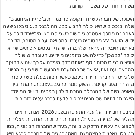
משידור חוזר של משבר הקורונה.
היכולת של חברה לשרוד תקופה כזו נמדדת ב"כרית המזומנים"
שלה ובנכסים שהיא יכולה להציע כבטוחה לבנקים. ג'ט בלו ביצעה
לאחרונה מהלך אסטרטגי חשוב כשגייסה חצי מיליארד דולר על
ידי שימוש ב-22 ממטוסיה כערבון להלוואה. עבור הסוחר, מדובר
באיתות חיובי: זה מראה שלחברה יש עדיין נכסים איכותיים שהיא
יכולה "למשכן" כדי להשיג מזומנים מיידיים. העובדה שיש לה
אופציה לגייס סכום נוסף באותה דרך מעידה על כך שהיא רחוקה
מהקצה. עם זאת, אי אפשר להתעלם מהרעשים שמגיעים מכיוונו
של מייסד החברה, דייוויד נילמן. כאשר דמות בעלת משקל כזה
מזהירה מפני קריסה, השוק נוטה להגיב בעצבנות. המתח בין
האופטימיות של ההנהלה הנוכחית לבין הפסימיות של המייסד
מייצר תנודתיות שסוחרים צריכים לדעת לרכב עליה בזהירות.
במבט רחב יותר על ענף התעופה בשנת 2026, אנחנו רואים
תהליך של "ברירה טבעית". החברות הגדולות והחזקות מצליחות
לספוג את עלויות הדלק טוב יותר, בעוד שהחברות הבינוניות, כמו
ג'ט בלו, נאלצות להצטמצם. האסטרטגיה של החברה כרגע היא