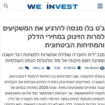
ג'ט בלו מנסה להרגיע את המשקיעים
למרות הזינוק במחירי הדלק
והמתיחות הביטחונית
מנכ"לית החברה שוללת אפשרות לפשיטת רגל השנה
ומציגה חוסן פיננסי אל מול טלטלות הנפט העולמיות
We INvest
21.04.26 3:06
.WALL st
הגב
בעולם התעופה, שבו המרווחים בין רווחיות להפסד דקים כחוט
השערה, האירועים האחרונים במזרח התיכון טורפים את הקלפים
עבור סוחרים ומשקיעים כאחד. שנת 2026 נפתחה בסימן של
תקווה להתאוששות, אך העימות המתמשך מול איראן והשיבושים
הקשים בתנועת הנפט במצר הורמוז הפכו את הקערה על פיה.
עבור חברות תעופה, דלק הוא לא רק סעיף בהוצאות; הוא הדופק