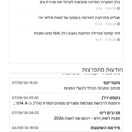
בלב הסערה: המדינה מתכוונת לטרפד את מכירת צים
9.08.26 11:26
אנלייט מתרחבת לאירופה בעסקה של מאות מיליוני יורו
9.08.26 10:46
פיור קפיטל מגדילה החזקות באבוג'ן לכ-16% מהון המניות
9.08.26 10:31
אביב קבוצה
10:30 09/08/26
הודעות מתפרצות
מינוי מנכ"ל - וקנין איתי - מיום 1.1.27
סקודיקס
14:25 07/08/26
מכתב המנהל הכללי לבעלי המניות
נקסט ויז'ן
09:20 07/08/26
הזמנות לרכישת מצלמות ומוצרים נוספים תמורת סה"כ כ-14.4מ'$, לאספקה עד תום Q4/26
מניבים ריט
08:33 07/08/26
מצגת לשוק ההון - רבעון שני לשנת 2026
מידאס השקעות
18:50 06/08/26
החלטות דירקטוריון לגבי מו"מ לנטילת מימון ותיקון שטר נאמנות אג"ח ד׳ - המשך בק"ע תזמ"ז חזוי והיערכות ל