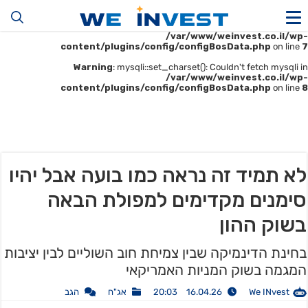
Warning
: mysqli::__construct(): (HY000/1045): Access denied for user
'u414896523_maofData'@'161.35.22.140' (using password: YES) in
/var/www/weinvest.co.il/wp-
content/plugins/config/configBosData.php
on line
7
Warning
: mysqli::set_charset(): Couldn't fetch mysqli in
/var/www/weinvest.co.il/wp-
content/plugins/config/configBosData.php
on line
8
לא תמיד זה נראה כמו בועה אבל יהיו
סימנים מקדימים למפולת הבאה
בשוק ההון
בחינת הדינמיקה שבין צמיחת חוב השוליים לבין יציבות
המגמה בשוק המניות האמריקאי
We INvest
16.04.26 20:03
אג"ח
הגב