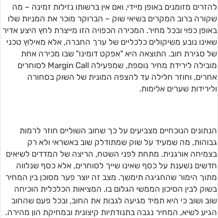
להזרים מזומנים באופן מיידי, ואם אין ברשותו נזילות זמינה – מה
שקורה ברוב המקרים בשיאי שוק – הברוקר מוכר את המניות שלו
באופן כפוי ובכל מחיר. המכירה הכפויה הזו מייצרת לחץ היצע אדיר
שאינו נובע משיקולים כלכליים של ערך החברה, אלא מאילוץ טכני
של סגירת חוב. התוצאה היא "אפקט דומינו" שבו מכירה אחת
מובילה לירידת מחיר נוספת, שמפעילה Margin Call לסוחרים
אחרים, וחוזר חלילה עד להצפה המונית של השוק בסחורה
ולירידות שערים אלימות.
הנתונים הנוכחיים מצביעים על כך שחוב השוליים חוזר לרמות
גבוהות, מה שמעיד על שוק שמתודלק שוב באשראי ולא רק
בצמיחה אורגנית. מתחת לפני השטח, הריצה של המדדים לשיאים
חדשים נשענת על כסף שאינו שייך לסוחרים, אלא כסף שנלווה
מתוך הימור שהחגיגה תימשך. מצב זה יוצר פער מסוכן בין המחיר
בשוק לבין הסיכון הממשי הגלום בו. המציאות הכלכלית הוכיחה
שוב ושוב כי היא תמיד מגיעה לגבות את החוב, ובכל פעם שהחוב
הגיע לשיא, המחיר נגבה בתנודתיות קיצונית ובמחיקת הון מהירה.