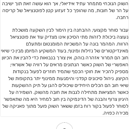
השוק הנוכחי מתמחר עתיד אידיאלי, אך הוא עושה זאת תוך ישיבה
על הר של חובות, מה שהופך כל זעזוע קטן לפוטנציאל של קריסה
רחבה.
עבור סוחר מקצועי, ההבחנה בין הימור לבין השקעה מושכלת
נעוצה ביכולת לזהות מתי הסיכון אינו מצדיק עוד את פוטנציאל
הרווח. המהמר בונה על המשכיות המומנטום ומתעלם
מאינדיקטורים של נזילות ומינוף, בעוד המשקיע המיומן מבין כי שיאי
חוב הם תמרור אזהרה בוהק. אין צורך בנבואות כדי להבין את הכיוון
האפשרי של השוק כאשר הנתונים מראים על רוויה של אשראי;
מספיק להכיר את חוקי הכסף שתמיד חוזרים לפעול בנקודות
הקיצון. ניהול סיכונים קפדני והימנעות ממינוף יתר בתקופות של
שיאי חוב הם הכלים היחידים שיכולים להגן על תיק ההשקעות
כאשר המציאות מתחילה לגבות את חובה מהשוק. השמירה על
היגיון צרוף והבנה של הדינמיקה בין חוב למחיר היא מה שתאפשר
לסוחר לפעול בקור רוח בזמן ששאר השוק פועל מתוך פאניקה של
מכירה כפויה.