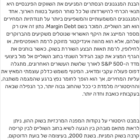
הבנת המנגנונים הנסתרים המניעים את השווקים הפיננסיים היא
תנאי הכרחי להישרדותו של כל סוחר הפועל בטווח הארוך. אחד
המנגנונים המשמעותיים והמשפיעים ביותר על תנודתיות המחירים
הוא חוב השוליים, המוכר בשם Margin Debt. נתון זה אינו רק
מספר המייצג את היקף האשראי שנוטלים משקיעים מהברוקרים
שלהם, אלא הוא מהווה אינדיקטור מזוקק לרמת האופטימיות, או
לחילופין, לרמת תאוות הבצע השוררת בשוק. כאשר בוחנים את
הגרף המציג את קצב הגידול השנתי בחוב השוליים אל מול ביצועי
מדד ה-S&P 500 לאורך שלושת העשורים האחרונים, מתגלה
דפוס פעולה עקבי ומדאיג. המינוף משמש כדלק עוצמתי המאיץ את
עליות המחירים, אך הוא הופך לחומר נפץ ברגע שהמגמה משתנה,
וההיסטוריה מלמדת כי ככל שהחוב גבוה יותר, כך הנפילה שבאה
בעקבותיו כואבת וחדה יותר.
במבט היסטורי על נקודות המפנה המרכזיות בשוק ההון, ניתן
לראות מתאם מובהק בין הגעה לשיא בחוב השוליים לבין קריסה
קרבה בשוק המניות. בשנת 2000, בעיצומה של בועת הדוטקום,