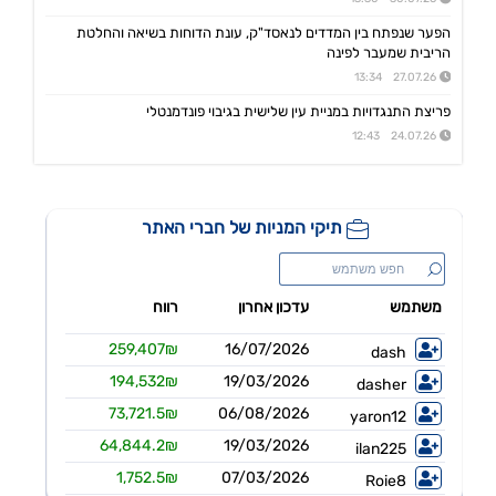
גולף
הפער שנפתח בין המדדים לנאסד"ק, עונת הדוחות בשיאה והחלטת
08:40 06/08/26
הריבית שמעבר לפינה
מצגת שוק ההון - דוח רבעון שני 2026
27.07.26 13:34
קיסטון אינפרא
08:30 06/08/26
עדכון בק"ע ההסכם לרכישת מניות הוט מובייל -התקבל אישור רשות התחרות לביצוע העסקה
פריצת התנגדויות במניית עין שלישית בגיבוי פונדמנטלי
24.07.26 12:43
סוגת
08:24 06/08/26
אישור הממונה על התחרות לעסקת רכישת שליטה בחברות הפועלות בתחום של משקאות חריפים ומזון מצונן ,המשך מ-4
נופר אנרג'י
08:09 06/08/26
החלטת דירק':קביעת רף מינוף מקסימלי ותבצע פדיון מוקדם וולנטרי של אגח א ו-ה
יעקב פיננסים
07:57 06/08/26
מצגת משקיעים רבעון שני לשנת 2026
אינפליי
15:58 05/08/26
התקשרות בהסכם לרכישת חברת נפט וגז תמורת 54.25מ'$
פינרג'י
14:29 05/08/26
הבהרה ביחס לדיווח החברה בנוגע להקצאה פרטית והשתתפות דבוקת השליטה-פרטים
תאת טכנולוגיות
14:17 05/08/26
6K -מצגת משקיעים - אוגוסט 2026
אנשי העיר,רוטשטיין
12:43 05/08/26