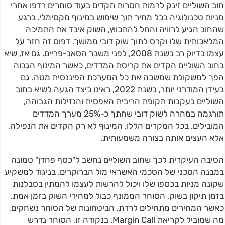
חוב השוליים זינק לרמות חסרות תקדים בעוד סוחרים רדפו אחרי
מניות טכנולוגיה בכל מחיר תוך שימוש במינוף מקסימלי. ברגע
שהחוב הגיע לרוויה והחל להתכווץ, השוק איבד את התמיכה
המלאכותית שלו וקרס לתוך שוק דובי ממושך. דפוס זה חזר על
עצמו בדיוק רב בשנת 2008, לפני משבר הסאב-פריים. גם אז, שיא
בחוב השוליים הקדים את קריסת המדדים, כאשר המינוף הגבוה
הפך למשקולת שמשכה את כל המערכת הפיננסית מטה. גם
בעידן המודרני יותר, בשנת 2022, ראינו כיצד הגעה לשיא בחוב
השוליים בעקבות תקופת הריבית האפסית והנזילות הגבוהה,
תורגמה במהרה לשוק דובי שחתך כ-25% מערך המדדים
המובילים. בכל המקרים הללו, המינוף לא רק הקדים את הנפילה,
אלא העצים אותה בצורה משמעותית.
הסיבה העיקרית לכך שחוב השוליים נחשב ל"כסף פחדן" טמונה
במבנה הטכני של הסכמי האשראי מול הברוקרים. בניגוד למשקיע
שקונה מניות בכספו שלו ויכול להרשות לעצמו להמתין בסבלנות
בזמן תיקון בשוק, הסוחר הממונף כבול למחירי השוק בזמן אמת.
כאשר המחירים מתחילים לרדת, הביטחונות של הסוחר נשחקים,
מה שמוביל לקריאת Margin Call. בנקודה זו, הסוחר נדרש