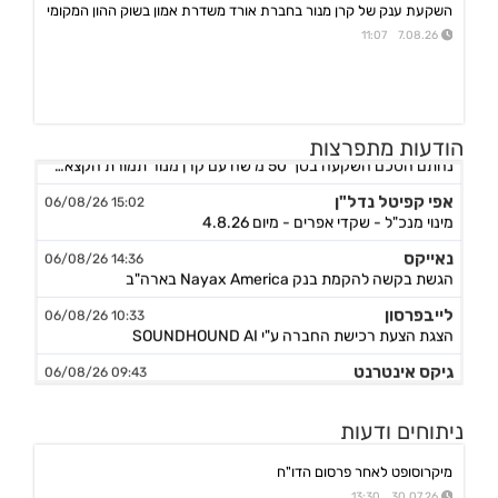
השקעת ענק של קרן מנור בחברת אורד משדרת אמון בשוק ההון המקומי
7.08.26 11:07
אורד
17:46 06/08/26
הודעות מתפרצות
נחתם הסכם השקעה בסך 50 מ'שח עם קרן מנור תמורת הקצאה פרטית ב-164.51 ש״ח למניה +אופציה להשקעה נוספת, ה
אפי קפיטל נדל"ן
15:02 06/08/26
מינוי מנכ"ל - שקדי אפרים - מיום 4.8.26
נאייקס
14:36 06/08/26
הגשת בקשה להקמת בנק Nayax America בארה"ב
לייבפרסון
10:33 06/08/26
הצגת הצעת רכישת החברה ע"י SOUNDHOUND AI
גיקס אינטרנט
09:43 06/08/26
קבלת אישור לרישום פטנט בדרום קוריאה לחברה הבת דליברז בתחום ניווט מתקדם לרכבים ורובוטים
אפולו פאוור
09:00 06/08/26
ניתוחים ודעות
הזמנת עבודה מאמזון להקמת קירוי סולארי לחניה בצרפת בסך של כ-2 מ'ש"ח,המשך
מיקרוסופט לאחר פרסום הדו"ח
ג'ין טכנולוגיות
09:00 06/08/26
הסכם רישיון ושירותי פיתוח עם תאגיד בנקאי בישראל,פרטים
30.07.26 13:30