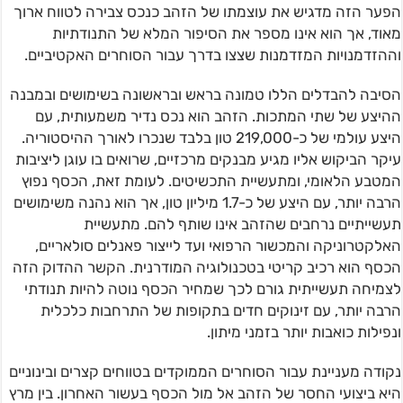
הפער הזה מדגיש את עוצמתו של הזהב כנכס צבירה לטווח ארוך
מאוד, אך הוא אינו מספר את הסיפור המלא של התנודתיות
וההזדמנויות המזדמנות שצצו בדרך עבור הסוחרים האקטיביים.
הסיבה להבדלים הללו טמונה בראש ובראשונה בשימושים ובמבנה
ההיצע של שתי המתכות. הזהב הוא נכס נדיר משמעותית, עם
היצע עולמי של כ-219,000 טון בלבד שנכרו לאורך ההיסטוריה.
עיקר הביקוש אליו מגיע מבנקים מרכזיים, שרואים בו עוגן ליציבות
המטבע הלאומי, ומתעשיית התכשיטים. לעומת זאת, הכסף נפוץ
הרבה יותר, עם היצע של כ-1.7 מיליון טון, אך הוא נהנה משימושים
תעשייתיים נרחבים שהזהב אינו שותף להם. מתעשיית
האלקטרוניקה והמכשור הרפואי ועד לייצור פאנלים סולאריים,
הכסף הוא רכיב קריטי בטכנולוגיה המודרנית. הקשר ההדוק הזה
לצמיחה תעשייתית גורם לכך שמחיר הכסף נוטה להיות תנודתי
הרבה יותר, עם זינוקים חדים בתקופות של התרחבות כלכלית
ונפילות כואבות יותר בזמני מיתון.
נקודה מעניינת עבור הסוחרים הממוקדים בטווחים קצרים ובינוניים
היא ביצועי החסר של הזהב אל מול הכסף בעשור האחרון. בין מרץ