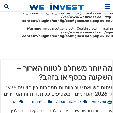
Warning
: mysqli::__construct(): (HY000/1226): User
'u414896523_maofData' has exceeded the
'max_connections_per_hour' resource (current value: 500) in
/var/www/weinvest.co.il/wp-
content/plugins/config/configBosData.php
on line
7
Warning
: mysqli::set_charset(): Couldn't fetch mysqli in
/var/www/weinvest.co.il/wp-
content/plugins/config/configBosData.php
on line
8
מה יותר משתלם לטווח הארוך –
השקעה בכסף או בזהב?
ניתוח השוואתי של רווחיות המתכות בין השנים 1976
ל-2026 והגורמים המשפיעים על תנודתיות המחירים
We INvest
13.04.26 22:05
מט"ח וסחורות
הגב
עבור סוחרים ומשקיעים רבים, הדילמה בין השקעה בזהב לבין