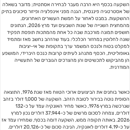
השקעה בכסף היא הרבה מעבר לבחירה אסתטית; מדובר בשאלה
של אסטרטגיה פיננסית, הגנה מפני אינפלציה ופיזור סיכונים בתיק
ההשקעות. במבט לאחור על חמשת העשורים האחרונים,
מהמחצית השנייה של שנות השבעים ועד מרץ 2026, הנתונים
חושפים תמונה מורכבת שבה כל אחת מהמתכות תופסת תפקיד
שונה לחלוטין במחזור הכלכלי. בעוד שהזהב נחשב מאז ומתמיד
למקלט בטוח ולנכס המשמר ערך בתקופות של אי-יציבות
גאופוליטית, הכסף מתנהג לעיתים קרובות כנכס היברידי, המושפע
הן מהביקוש לתכשיטים והן מהצרכים הגוברים של התעשייה
המודרנית.
כאשר בוחנים את הביצועים ארוכי הטווח מאז שנת 1976, התוצאה
הסופית נוטה בבירור לטובת הזהב. השקעה של 1,000 דולר בזהב
שנרכשה במרץ 1976, כאשר מחיר האונקיה עמד על כ-132
דולרים, צמחה לסכום מרשים של כ-37,944 דולרים נכון למרץ
2026. באותה תקופה ממש, השקעה דומה בכסף, שמחירו עמד אז
על כ-4.19 דולרים לאונקיה, הניבה סכום של כ-20,126 דולרים.