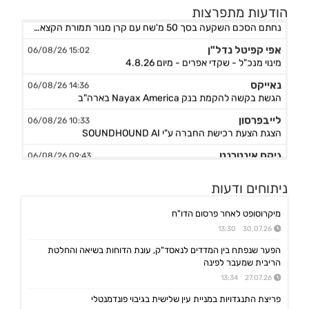
אורד
הודעות מתפרצות
17:46 06/08/26
נחתם הסכם השקעה בסך 50 מ'שח עם קרן מנור תמורת הקצאה פרטית ב-164.51 ש״ח למניה +אופציה להשקעה נוספת, ה
אפי קפיטל נדל"ן
15:02 06/08/26
מינוי מנכ"ל - שקדי אפרים - מיום 4.8.26
נאייקס
14:36 06/08/26
הגשת בקשה להקמת בנק Nayax America בארה"ב
לייבפרסון
10:33 06/08/26
הצגת הצעת רכישת החברה ע"י SOUNDHOUND AI
גיקס אינטרנט
09:43 06/08/26
קבלת אישור לרישום פטנט בדרום קוריאה לחברה הבת דליברז בתחום ניווט מתקדם לרכבים ורובוטים
אפולו פאוור
09:00 06/08/26
ניתוחים ודעות
הזמנת עבודה מאמזון להקמת קירוי סולארי לחניה בצרפת בסך של כ-2 מ'ש"ח,המשך
מיקרוסופט לאחר פרסום הדו"ח
ג'ין טכנולוגיות
09:00 06/08/26
30.07.26 13:30
הסכם רישיון ושירותי פיתוח עם תאגיד בנקאי בישראל,פרטים
הפער שנפתח בין המדדים לנאסד"ק, עונת הדוחות בשיאה והחלטת
גולף
08:40 06/08/26
הריבית שמעבר לפינה
מצגת שוק ההון - דוח רבעון שני 2026
27.07.26 13:34
קיסטון אינפרא
08:30 06/08/26
פריצת התנגדויות במניית עין שלישית בגיבוי פונדמנטלי
עדכון בק"ע ההסכם לרכישת מניות הוט מובייל -התקבל אישור רשות התחרות לביצוע העסקה