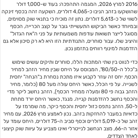
2016 למרץ 2026, המגמה התהפכה: בעוד ש-1,000 דולר
שהושקעו בזהב הניבו כ-4,065 דולרים, השקעה זהה בכסף זינקה
לשווי של כ-5,613 דולרים. נתון זה מוכיח כי בתנאי שוק מסוימים,
ובמיוחד כאשר הביקוש התעשייתי גובר על קצב הכרייה, הכסף
מסוגל לייצר תשואות עודפות משמעותיות על פני ה"אח הגדול"
והיציב שלו. עבור סוחרים, התנודתיות הזו היא לא רק סיכון אלא גם
הזדמנות למינוף רווחים בתזמון נכון.
כדי לנווט בין שתי המתכות הללו, סוחרים ותיקים עושים שימוש
ב"כלל ה-80/50", המבוסס על היחס שבין מחיר הזהב למחיר
הכסף. יחס זה עוזר לקבוע איזו מתכת נסחרת ב"הנחה" יחסית
לשנייה. על פי הכלל, כאשר היחס עולה מעל 80 (כלומר, מחיר
הזהב גבוה פי 80 ומעלה ממחיר הכסף), הזהב נחשב ליקר מדי
והכסף נחשב להזדמנות קנייה. מנגד, כאשר היחס יורד מתחת
ל-50, הזהב נתפס כזול יחסית והכסף כיקר, מה שמרמז על
כדאיות במעבר להחזקות בזהב. נכון לאמצע מרץ 2026, עם מחיר
זהב של כ-5,019 דולרים וכסף סביב ה-75 דולרים, היחס עומד על
אזור ה-66, מצב הנחשב לנייטרלי ואינו מצביע על עיוות שוק קיצוני
לאחד הצדדים.