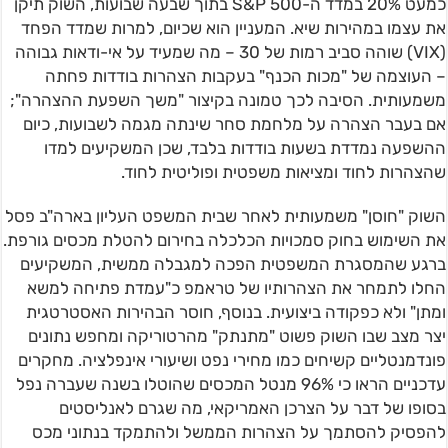
כמעט 20% במדד ה-S&P 500 בתוך שבעה שבועות, השוק תיקן
את עצמו במהירות שיא. המעניין הוא שכיום, למרות שמדד הפחד
(VIX) שוהה סביב רמות של 30 – מה שמעיד על אי-ודאות גבוהה
– העוצמה של "מכות הכנף" בעקבות הצהרות בודדות פחתה
משמעותית. הסיבה לכך טמונה בקיצור "משך השפעת ההצהרה";
אם בעבר הצהרה על מלחמת סחר שינתה מגמה לשבועות, כיום
ההשפעה נמדדת בשעות בודדות בלבד, שכן המשקיעים למדו
שהצהרות לחוד ומציאות משפטית ופוליטית לחוד.
השוק "חוסן" משמעותית לאחר שבית המשפט העליון בארה"ב פסל
את השימוש בחוק סמכויות הכלכלה בחירום להטלת מכסים גורפת.
ברגע שהמסגרת המשפטית הפכה למגבלה ממשית, המשקיעים
החלו לתמחר את הצהרותיו של טראמפ כ"עמדת פתיחה למשא
ומתן" ולא כפקודה ביצועית. בנוסף, חוסר הבהירות האסטרטגית
יצר מצב שבו השוק פשוט "מתנתק" מהרטוריקה ומחפש נתונים
פונדמנטליים קשיחים כמו מחירי נפט ושיעורי אינפלציה. מחקרים
עדכניים הראו כי 96% מנטל המכסים שהוטלו בשנה שעברה נפל
בסופו של דבר על הצרכן האמריקאי, מה שגרם לאנליסטים
להפסיק להסתמך על הצהרות הממשל ולהתמקד בנתוני מכס