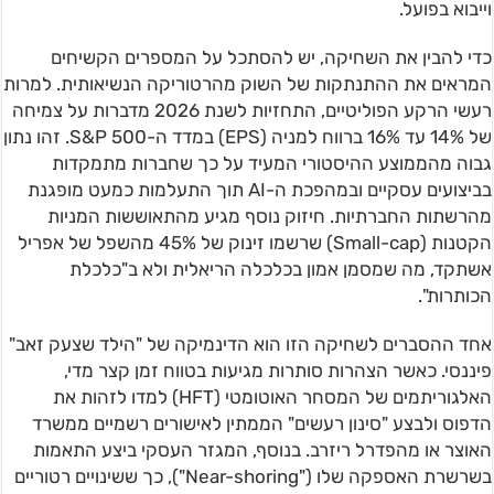
וייבוא בפועל.
כדי להבין את השחיקה, יש להסתכל על המספרים הקשיחים
המראים את ההתנתקות של השוק מהרטוריקה הנשיאותית. למרות
רעשי הרקע הפוליטיים, התחזיות לשנת 2026 מדברות על צמיחה
של 14% עד 16% ברווח למניה (EPS) במדד ה-S&P 500. זהו נתון
גבוה מהממוצע ההיסטורי המעיד על כך שחברות מתמקדות
בביצועים עסקיים ובמהפכת ה-AI תוך התעלמות כמעט מופגנת
מהרשתות החברתיות. חיזוק נוסף מגיע מהתאוששות המניות
הקטנות (Small-cap) שרשמו זינוק של 45% מהשפל של אפריל
אשתקד, מה שמסמן אמון בכלכלה הריאלית ולא ב"כלכלת
הכותרות".
אחד ההסברים לשחיקה הזו הוא הדינמיקה של "הילד שצעק זאב"
פיננסי. כאשר הצהרות סותרות מגיעות בטווח זמן קצר מדי,
האלגוריתמים של המסחר האוטומטי (HFT) למדו לזהות את
הדפוס ולבצע "סינון רעשים" הממתין לאישורים רשמיים ממשרד
האוצר או מהפדרל ריזרב. בנוסף, המגזר העסקי ביצע התאמות
בשרשרת האספקה שלו ("Near-shoring"), כך ששינויים רטוריים