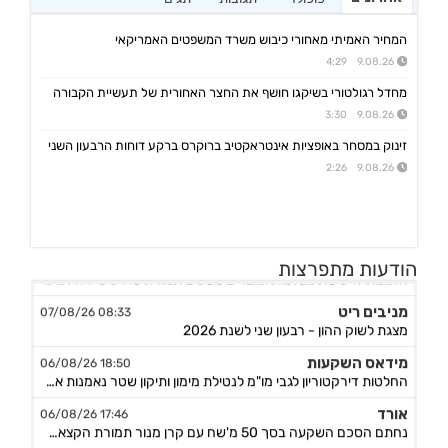
המחיר האמיתי מאחורי כיבוש משרד המשפטים האמריקאי
9.08.26 4:29
מחדל רגולטורי בשיקגו חושף את החצר האחורית של תעשיית הקבורה
9.08.26 3:30
זינוק במסחר באופציות אינטראקטיב ברוקרס ברקע דוחות הרבעון השני
9.08.26 2:26
נקסט ויז'ן
09:20 07/08/26
הודעות מתפרצות
הזמנות לרכישת מצלמות ומוצרים נוספים תמורת סה"כ כ-14.4מ'$, לאספקה עד תום Q4/26
מניבים ריט
08:33 07/08/26
מצגת לשוק ההון - רבעון שני לשנת 2026
מידאס השקעות
18:50 06/08/26
החלטות דירקטוריון לגבי מו"מ לנטילת מימון ותיקון שטר נאמנות אג"ח ד׳ - המשך בק"ע תזמ"ז חזוי והיערכות ל
אורד
17:46 06/08/26
נחתם הסכם השקעה בסך 50 מ'שח עם קרן מנור תמורת הקצאה פרטית ב-164.51 ש״ח למניה +אופציה להשקעה נוספת, ה