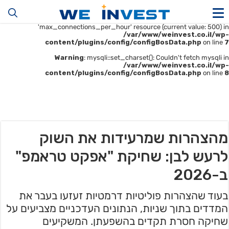
Warning
: mysqli::__construct(): (HY000/1226): User
'u414896523_maofData' has exceeded the
'max_connections_per_hour' resource (current value: 500) in
/var/www/weinvest.co.il/wp-
content/plugins/config/configBosData.php
on line
7
Warning
: mysqli::set_charset(): Couldn't fetch mysqli in
/var/www/weinvest.co.il/wp-
content/plugins/config/configBosData.php
on line
8
מהצהרות שמרעידות את השוק
לרעש לבן: שחיקת "אפקט טראמפ"
ב-2026
בעוד שהצהרות פוליטיות דרמטיות זעזעו בעבר את
המדדים בתוך שניות, הנתונים העדכניים מצביעים על
שחיקה חסרת תקדים בהשפעתן. המשקיעים