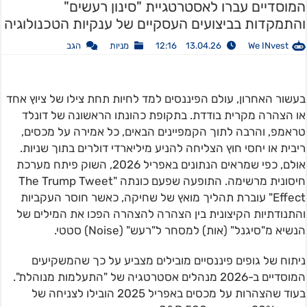
המוסדיים עברו לאסטרטגיית "סינון רעשים"
והתמקדות בביצועים העסקיים של ענקיות הטכנולוגיה
We INvest
13.04.26 12:16
מניות
הגב
בעשור האחרון, עולם הפיננסים למד לחיות תחת צילו של ציוץ אחד
או הצהרה מקרית בודדת. בתקופת כהונתו הראשונה של דונלד
טראמפ, והרבה לתוך הקמפיינים הבאים, כל אמירה על מכסים,
ריבית או יחסי חוץ הצליחה להניע מיליארדי דולרים בתוך שניות.
אולם, כפי שמראים הנתונים באפריל 2026, השוק פיתח מערכת
חיסונית מרשימה. התופעה שפעם כונתה "The Trump Tweet
Effect" עוברת תהליך מואץ של שחיקה, כאשר חוסר העקביות
והתנודתיות הקיצונית בין הצהרה להצהרה הפכו את המילים של
הנשיא מ"סיגנל" (אות) למסחר ל"רעש" (Noise) סטטי.
ניתוח של גופים פיננסיים מובילים מצביע על כך שהמשקיעים
המוסדיים ב-2026 מנהלים אסטרטגיה של "התעלמות מנוהלת".
בעוד שהצהרות על מכסים באפריל 2025 הובילו לצניחה של