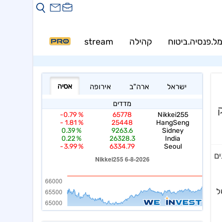
ל.פנסיה.ביטוח
קהילה
stream
PRO
ים
ה של