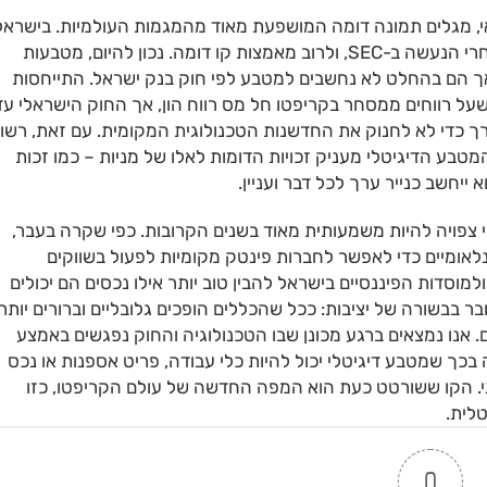
 מגלים תמונה דומה המושפעת מאוד מהמגמות העולמיות. בישראל
רשות ניירות ערך והרשויות הפיננסיות עוקבות מקרוב אחרי הנעשה ב-SEC, ולרוב מאמצות קו דומה. נכון להיום, מטבעות
, אך הם בהחלט לא נחשבים למטבע לפי חוק בנק ישראל. התייחסות
על רווחים ממסחר בקריפטו חל מס רווח הון, אך החוק הישראלי עדי
 כדי לא לחנוק את החדשנות הטכנולוגית המקומית. עם זאת, רשו
בע הדיגיטלי מעניק זכויות הדומות לאלו של מניות – כמו זכות
ייחשב כנייר ערך לכל דבר ועניין.
ויה להיות משמעותית מאוד בשנים הקרובות. כפי שקרה בעבר,
לאומיים כדי לאפשר לחברות פינטק מקומיות לפעול בשווקים
ה ב-SEC תסייע גם לבנקים ולמוסדות הפיננסיים בישראל להבין טוב יותר אילו נכסים הם יכולים
 בבשורה של יציבות: ככל שהכללים הופכים גלובליים וברורים יותר,
אנו נמצאים ברגע מכונן שבו הטכנולוגיה והחוק נפגשים באמצע
ך שמטבע דיגיטלי יכול להיות כלי עבודה, פריט אספנות או נכס
. הקו ששורטט כעת הוא המפה החדשה של עולם הקריפטו, כזו
לית.
0