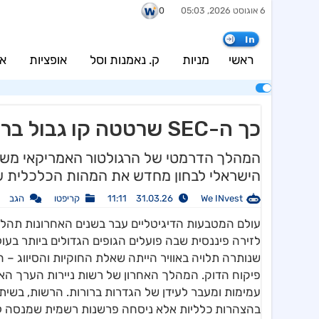
6 אוגוסט 2026, 05:03
0
In
ראשי
מניות
ק. נאמנות וסל
אופציות
אג
כך ה-SEC שרטטה קו גבול ברור בין מטבע דיגיטלי לנייר ערך
המהלך הדרמטי של הרגולטור האמריקאי משנ
הישראלי לבחון מחדש את המהות הכלכלית של
We INvest
31.03.26 11:11
קריפטו
הגב
עולם המטבעות הדיגיטליים עבר בשנים האחרונות תהלי
לזירה פיננסית שבה פועלים הגופים הגדולים ביותר בע
שנותרה תלויה באוויר הייתה שאלת החוקיות והסיווג – 
עמימות ומעבר לעידן של הגדרות ברורות. הרשות, בשי
בהצהרות כלליות אלא ניסחה פרשנות רשמית שמנסה להס