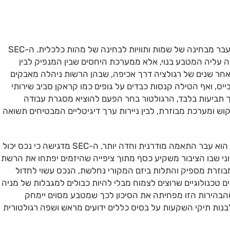
הבשורה המשמעותית ביותר בהחלטה החדשה היא המעבר מבחינה של שמות ותוויות לבחינה של מהות כלכלית. ה-SEC
עליה המטבע בנוי, אלא ממערכת היחסים שבין המנפיק לבין
חר שנים של רגולציה דרך אכיפה, שבהן הרשות ניהלה מאבקים
בייס, ואף הטילה קנסות כבדים על גופים כמו קראקן סביב שירותי
 תביעות בלבד, הרגולטור בחר הפעם להוציא מסגרת עבודה
קוש ומערכת מבוזרת, לבין ניירות ערך דיגיטליים המבטיחים תשואה
הבסיס לכל ההחלטה הזו נשאר מבחן האווי הוותיק, אך הוא עבר התאמה מודרנית וחדה יותר. ה-SEC מדגישה כי נכס יכול
ני שבו הציבור משקיע כסף מתוך ציפייה שהיזמים יפתחו את הרשת 
וזרת מספיק והתלות ביזם המקורי נחלשת, הנכס עשוי לחדול
טכנולוגיים שרוצים לצמוח מבלי להיות כבולים למגבלות של מניה א
שהבהירות הזו מפחיתה את הסיכון לכך שמטבע מסוים יימחק
נות תיקי השקעות על בסיס כללים ידועים מראש ושפה רגולטורית