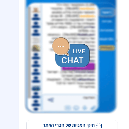
מצגת משקיעים - דוחות כספיים רבעון 2 2026
אוסטרליה ישראל,אספן גרופ
16:44 04/08/26
תוספת להסכם למכ' מלוא אחזקות החב' במנ' בית חרות לאספן גרופ
אביסרור
15:38 04/08/26
פתיחת מסחר ביום 5.8.26-אביסרור אפ 1
אביסרור
15:37 04/08/26
פתיחת מסחר ביום 5.8.26-אביסרור, עושה שוק
דה זראסאי גרופ
15:31 04/08/26
הושלמה עסקה למכירת נכסי הקונדו, המשך
דה זראסאי גרופ
14:57 04/08/26
זימון אסיפת אג"ח ג' ל-9.8.26-אישור תיקון מספר 5 לשטר נאמנות , כתב הצבעה
פרופדו
13:23 04/08/26
פתיחת מסחר ביום 5.8.26-פרופדו אגח ב
יעקב פיננסים
07:57 06/08/26
מצגת משקיעים רבעון שני לשנת 2026
אינפליי
15:58 05/08/26
התקשרות בהסכם לרכישת חברת נפט וגז תמורת 54.25מ'$