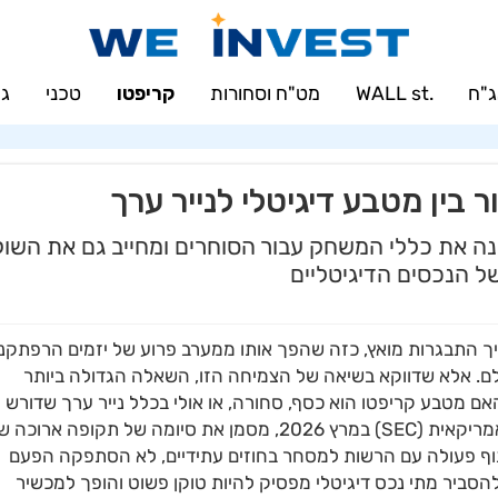
"ח
.WALL st
מט"ח וסחורות
קריפטו
טכני
גמ
ה את כללי המשחק עבור הסוחרים ומחייב גם את השוק
 הנכסים הדיגיטליים
ך התבגרות מואץ, כזה שהפך אותו ממערב פרוע של יזמים הרפתקנ
ולם. אלא שדווקא בשיאה של הצמיחה הזו, השאלה הגדולה ביותר
האם מטבע קריפטו הוא כסף, סחורה, או אולי בכלל נייר ערך שדורש
פיקוח הדוק. המהלך האחרון של רשות ניירות הערך האמריקאית (SEC) במרץ 2026, מסמן את סיומה של תקופה ארוכ
תוף פעולה עם הרשות למסחר בחוזים עתידיים, לא הסתפקה הפעם
ביר מתי נכס דיגיטלי מפסיק להיות טוקן פשוט והופך למכשיר