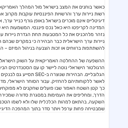
כאשר בוחנים את המצב בישראל מול המהלך האמריקאי,
דיגיטליים אינם מוכרים בישראל באופן גורף כנייר ערך
המדינה לקריפטו היא כאל נכס פיננסי. המשמעות היא ש
נזהר מלהכניס את כל המטבעות תחת הגדרת ניירות ערך
ניירות ערך הישראלית כבר הבהירה כי במקרים שבהם המט
להשתתפות ברווחים או זכות הצבעה בניהול המיזם – הוא 
ההשפעה של ההחלטה האמריקאית על השוק הישראלי צפ
הרגולטור הישראלי נוטה ליישר קו עם הסטנדרטים הבינ
הגלובליים. הבהירות שנוצר
לאשר ללקוחותיהם להחזיק. עבור הסוחר הישראלי, מדובר
כך קטן השטח האפור שבו פועלים שחקנים לא מפוקחים. 
הדרך, ומחליפים את העמימות במסגרת סדורה שמכירה בכ
השקעה, בהתאם למהות הכלכלית שלו ולא לשמו הטכני
שמבטיחה פחות ערפל ויותר סדר בתוך המהפכה הדיגיט