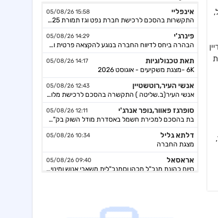
אינפליי
15:58 05/08/26
,
התקשרות בהסכם לרכישת חברת נפט וגז תמורת 54.25מ'$
פינרג'י
14:29 05/08/26
הבהרה ביחס לדיווח החברה בנוגע להקצאה פרטית והשתתפות דבוקת השליטה-פרטים
ין
תאת טכנולוגיות
14:17 05/08/26
ת
6K -מצגת משקיעים - אוגוסט 2026
אנשי העיר,רוטשטיין
12:43 05/08/26
אנשי העיר(ב.שליטה ) התקשרה בהסכם לרכישת מלוא החזקות רוטשטיין באנשי העיר
סופרגז פאוור,נופר אנרג'י
12:11 05/08/26
בת בהסכם למכירת חשמל באסדרת מודל השוק בק"ע מתקני אגירה עצמאיים, כפוף
דלתא גליל
10:34 05/08/26
מצגת החברה
אראסאל
09:40 05/08/26
סיום כהונת מנכ"ל מכהן וסמנכ"לית משאבי אנוש ומינוי מנכ"ל חדש
ישראייר גרופ
09:33 05/08/26
קבלת אישור רשות התעופה האזרחית להפעלת טיסות לצפון אמריקה
איי.סי.אל
09:09 05/08/26
מצגת- דוח רבעון 2 לשנת 2026