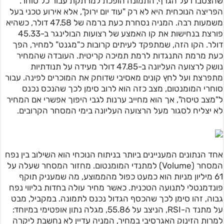
שהצטברו על הגרף, התמונה הופכת למרתקת עבור כל סוחר.
הפריצה הנוכחית היא לא רק "עוד יום ירוק", אלא אירוע טכני בעל
משמעות רבה. המניה נסחרת כעת ברמה של 47.58 דולר, כשהיא
פורצת בנחישות את קו האמצע של רצועות הבולינגר ב-45.33
דולר. הקו הזה, שמתפקד לעיתים קרובות כ"מגנט" למחיר, הפך
כעת מרמת התנגדות לרמת תמיכה קריטית. העובדה שהמחיר
נושק לרצועה העליונה ב-47.85 דולר מעידה על תנודתיות
מתפרצת ועל לחץ קונים מאסיבי שדוחק את המוכרים לפינה. עבור
סוחרי המומנטום, מצב כזה הוא לרוב סימן לכך שהנכס נכנס
ל"מצב טיסה", אך הוא מחייב ערנות לגבי היפוך אפשרי אם המחיר
לא יצליח לסגור מעל הרצועה העליונה בימי המסחר הקרובים.
אחד הנתונים המעניינים ביותר בניתוח הנוכחי הוא השילוב בין נפח
המסחר (Volume) למתנדי המומנטום. מחזור המסחר שעלה על
61 מיליון מניות הוא כמעט כפול מהממוצע, מה שמעניק תוקף
פונדמנטלי לתנועה הטכנית. כאשר מחיר עולה בחדות בליווי נפח
גבוה, זהו סימן לכך שהכסף הגדול נכנס לתמונה. במקביל, מבט
על מתנד ה-RSI, הניצב על 55.86, מגלה נתון אופטימי במיוחד:
למרות הזינוק האגרסיבי במחיר, המניה עדיין לא נחשבת ליקרה