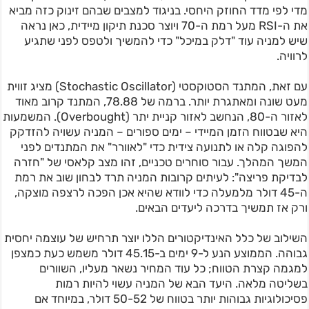
מדי לפי מדד החוזק היחסי. בניגוד למצבים שבהם זינוק כזה מביא
את ה-RSI מעל רמת ה-70 ויוצר סכנת תיקון מיידית, כאן נראה
שיש למניה עוד "דלק במיכל" כדי להמשיך ולטפס לפני שתגיע
לרוויה.
עם זאת, המתנד הסטוקסטי (Stochastic Oscillator) מציג זווית
מעט שונה ומאתגרת יותר. ברמה של 78.88, המתנד קרוב מאוד
לאזור ה-80, הנחשב לאזור קניית יתר (Overbought). המשמעות
היא שבטווח הזמן המיידי – ימים ספורים – המניה עשויה להזדקק
להפוגה קלה או לתנועה צידית כדי "לאוורר" את המתנדים לפני
המשך המהלך. עבור סוחרים טכניים, זהו מצב קלאסי של "חזרה
לבדיקת פריצה": לעיתים קרובות המניה תרד לבחון שוב את רמת
ה-45 דולר מלמעלה כדי לוודא שהיא אכן הפכה לרצפה מוצקה,
ורק אז תמשיך בדרכה ליעדים הבאים.
השילוב של כלל האינדיקטורים הללו יוצר תרחיש של עוצמה יחסית
גבוהה. הממוצע הנע ל-9 ימים ב-45.15 דולר משמש כעת כמצפן
למגמה קצרת הטווח; כל עוד המחיר נשאר מעליו, השוורים
בשליטה מלאה. היעד הבא של המניה עשוי להיות רמות
פסיכולוגיות גבוהות יותר בטווח של 50-52 דולר, במיוחד אם