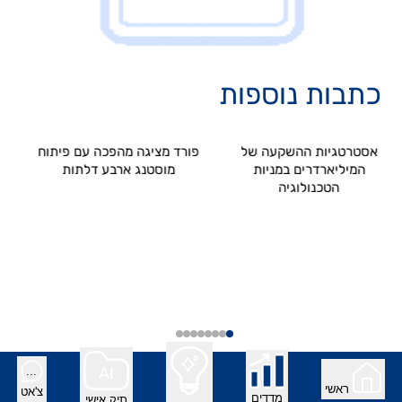
כתבות נוספות
אסטרטגיות ההשקעה של
פורד מציגה מהפכה עם פיתוח
המיליארדרים במניות
מוסטנג ארבע דלתות
הטכנולוגיה
זי
מע
...
hevron_left
chevron_rig
©Copyright 2026, All Rights Reserved to We-Invest
ראשי
צ'אט
מדדים
תיק אישי