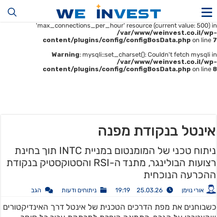
Warning
: mysqli::__construct(): (HY000/1226): User
'u414896523_maofData' has exceeded the
'max_connections_per_hour' resource (current value: 500) in
/var/www/weinvest.co.il/wp-
content/plugins/config/configBosData.php
on line
7
Warning
: mysqli::set_charset(): Couldn't fetch mysqli in
/var/www/weinvest.co.il/wp-
content/plugins/config/configBosData.php
on line
8
אינטל בנקודת מפנה
ניתוח טכני של המומנטום במניית INTC תוך בחינת
רצועות הבולינגר, מתנד ה-RSI והסטוקסטיק בנקודת
ההכרעה הנוכחית
אורי נוימן
25.03.26 19:19
ניתוחים ודעות
הגב
כשבוחנים את מפת הדרכים הטכנית של אינטל דרך האינדיקטורים