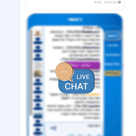
24.07.26 12:43
אנשי העיר,רוטשטיין
12:43 05/08/26
אנשי העיר(ב.שליטה ) התקשרה בהסכם לרכישת מלוא החזקות רוטשטיין באנשי העיר
סופרגז פאוור,נופר אנרג'י
12:11 05/08/26
בת בהסכם למכירת חשמל באסדרת מודל השוק בק"ע מתקני אגירה עצמאיים, כפוף
דלתא גליל
10:34 05/08/26
מצגת החברה
אראסאל
09:40 05/08/26
סיום כהונת מנכ"ל מכהן וסמנכ"לית משאבי אנוש ומינוי מנכ"ל חדש
ביג
12:04 09/08/26
שריפה באתר הבנייה להקמת מרכז מסחרי בפתח תקוה, החב' אומדת את הנזקים
אביב קבוצה
10:30 09/08/26
מינוי מנכ"ל - וקנין איתי - מיום 1.1.27
סקודיקס
14:25 07/08/26
מכתב המנהל הכללי לבעלי המניות
נקסט ויז'ן
09:20 07/08/26
הזמנות לרכישת מצלמות ומוצרים נוספים תמורת סה"כ כ-14.4מ'$, לאספקה עד תום Q4/26
מניבים ריט
08:33 07/08/26
מצגת לשוק ההון - רבעון שני לשנת 2026