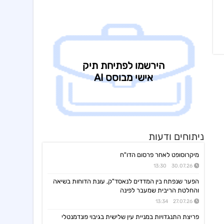
ג'ין טכנולוגיות
09:00 06/08/26
הסכם רישיון ושירותי פיתוח עם תאגיד בנקאי בישראל,פרטים
גולף
08:40 06/08/26
מצגת שוק ההון - דוח רבעון שני 2026
קיסטון אינפרא
08:30 06/08/26
עדכון בק"ע ההסכם לרכישת מניות הוט מובייל -התקבל אישור רשות התחרות לביצוע העסקה
סוגת
08:24 06/08/26
אישור הממונה על התחרות לעסקת רכישת שליטה בחברות הפועלות בתחום של משקאות חריפים ומזון מצונן ,המשך מ-4
נופר אנרג'י
08:09 06/08/26
החלטת דירק':קביעת רף מינוף מקסימלי ותבצע פדיון מוקדם וולנטרי של אגח א ו-ה
יעקב פיננסים
07:57 06/08/26
ניתוחים ודעות
מצגת משקיעים רבעון שני לשנת 2026
מיקרוסופט לאחר פרסום הדו"ח
אינפליי
15:58 05/08/26
התקשרות בהסכם לרכישת חברת נפט וגז תמורת 54.25מ'$
30.07.26 13:30
פינרג'י
הפער שנפתח בין המדדים לנאסד"ק, עונת הדוחות בשיאה
14:29 05/08/26
הבהרה ביחס לדיווח החברה בנוגע להקצאה פרטית והשתתפות דבוקת השליטה-פרטים
והחלטת הריבית שמעבר לפינה
27.07.26 13:34
תאת טכנולוגיות
14:17 05/08/26
6K -מצגת משקיעים - אוגוסט 2026
פריצת התנגדויות במניית עין שלישית בגיבוי פונדמנטלי