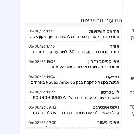
הודעות מתפרצות
מידאס השקעות
18:50 06/08/26
ד
החלטות דירקטוריון לגבי מו"מ לנטילת מימון ותיקון שטר נאמנות אג"ח ד׳ - המשך בק"ע תזמ"ז חזוי והיערכות ל
ק
אורד
17:46 06/08/26
נחתם הסכם השקעה בסך 50 מ'שח עם קרן מנור תמורת הקצאה פרטית ב-164.51 ש״ח למניה +אופציה להשקעה נוספת, ה
אפי קפיטל נדל"ן
15:02 06/08/26
מינוי מנכ"ל - שקדי אפרים - מיום 4.8.26
נאייקס
14:36 06/08/26
בר הגיע לשווי
הגשת בקשה להקמת בנק Nayax America בארה"ב
לייבפרסון
10:33 06/08/26
 מערכת
הצגת הצעת רכישת החברה ע"י SOUNDHOUND AI
גיקס אינטרנט
09:43 06/08/26
וד
קבלת אישור לרישום פטנט בדרום קוריאה לחברה הבת דליברז בתחום ניווט מתקדם לרכבים ורובוטים
אפולו פאוור
09:00 06/08/26
הזמנת עבודה מאמזון להקמת קירוי סולארי לחניה בצרפת בסך של כ-2 מ'ש"ח,המשך