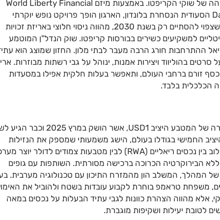
השואף לגשר על הפער בין נדל"ן פיזי לבין הנזילות הגבוהה של שוקי הקריפטו. באמצעות מיזם World Liberty Financial
ובשיתוף פעולה עם חברת Securitize וחברת DarGlobal הסעודית הנסחרת בלונדון, הארגון הופך פרויקט נופש יוקרתי
במלדיביים לסדרה של ניירות ערך דיגיטליים. הפרויקט, שצפוי להסתיים רק בשנת 2030, מהווה ניסוי חלוצי באריזת זכויות
יטליים למשקיעים כשירים בבורסות קריפטו. שוק הנדל"ן המוטמע
יליון דולרים, אך פוטנציאל ההתרחבות חורג הרבה מעבר לבתי מלון. החזון שמוצג הוא עתי
 סרטים בהוליווד ויצירות אמנות, ינוהל על גבי רשתות מבוזרות. ארי
כסף זורם ברחבי העולם, ותאפשר בעלות חלקית אפילו במסעדות
ה הכלכלית בלבד.
התשתית התפעולית של המיזם נשענת על הצלחה מהירה של המטבע היציב USD1, אשר הושק במרץ 2025 וכ
מטבע היציב החמישי בגודלו בעולם, הישג משמעותי שמספק את הנזילות
הדרושה לעסקאות הנדל"ן המורכבות של הקבוצה. השילוב בין נכסים ריאליים (RWA) לבין מטבעות צמודים לדולר יוצר
 ללא הבירוקרטיה הכרוכה ברכישה מסורתית. השותפות עם גופים
 את האופי הגלובלי של המהלך, המשלב הון מהמזרח התיכון עם טכנולוגיה מערבית. בע
ים, משפחת טראמפ בוחרת לקבוע עובדות בשטח ולהוביל את האימוץ
י, אלא מהווה הצהרת כוונות לגבי עתיד הבעלות על נכסים במאה