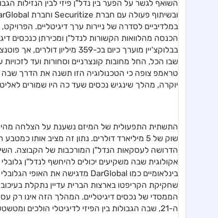
הכנסה מהלוואות הקשורות לנדל"ן ומכירתן כנכסים דיג
בבלוקצ'יין מוערך כיום בכ-359 מ
שבו הכל, החל מחובות קונצרניים וסחורות ועד לזכויות על
טראמפ צופה כי הטכנולוגיה הזו תשנה את הדרך שבה 
יוקרה, מהלך שינגיש נכסים שעד כה היו שמורים לאליט
שוק של 5 מיליארד דולרים. נתון זה מציב אותו כ
אקולוגית שבה משקיעים יכולים להיחשף לנדל"ן גלובלי
בינלאומיים כמו DarGlobal מדגישה
שחקיקת הקריפטו בארצות הברית עדיין נתקלת בעיכוב
הממסדי של נכסים דיגיטליים. המהלך הזה אינו רק עסק
ה-21, שבה הגבולות בין הפיזי לדיגיטלי הולכים ומטשטשים לטובת יעילות ושקיפות מוגברת.