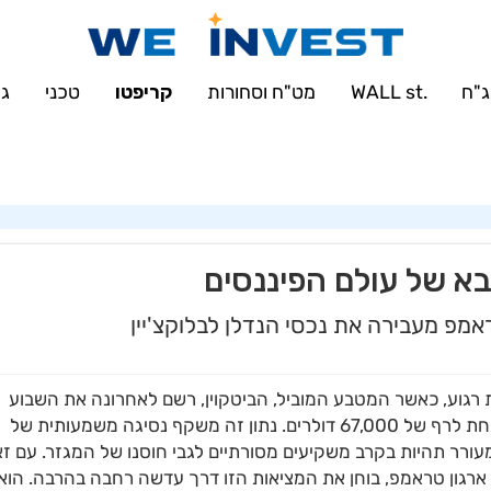
'u414896523_maofData' has exceeded the 'max_connections_per_hour' reso
sqli::set_charset(): Couldn't fetch mysqli in
/var/www/weinvest.co.il/
"ח
.WALL st
מט"ח וסחורות
קריפטו
טכני
גמ
א של עולם הפיננסים
מפ מעבירה את נכסי הנדלן לבלוקצ'יין
 רגוע, כאשר המטבע המוביל, הביטקוין, רשם לאחרונה את השבוע
החמישי ברציפות של ירידות ערך, תוך שהוא מתייצב מתחת לרף של 67,000 דולרים. נתון זה משקף נסיגה משמעותית של
ורר תהיות בקרב משקיעים מסורתיים לגבי חוסנו של המגזר. עם זא
רגון טראמפ, בוחן את המציאות הזו דרך עדשה רחבה בהרבה. הוא