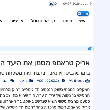
9 אוגוסט 2026, 09:07
0
urce (current value: 500) in
/var/www/weinvest.co.il/wp-
content/plugins/config/configBosData.php
on line
7
In
wp-content/plugins/config/configBosData.php
on line
8
ראשי
מניות
ק. נאמנות וסל
אופציות
אג
אריק טראמפ מסמן את היעד הב
בזמן שהביטקוין נאבק בתנודתיות משפחת טרא
We INvest
29.03.26 9:07
קריפטו
הגב
האקלים הנוכחי בשוק הנכסים הדיגיטליים רחוק מלהיות
כמעט מחצית משווי השיא שנרשם באוקטובר האחרון, ומע
אריק טראמפ, דמות מרכזית בהתרחבות הדיגיטלית של א