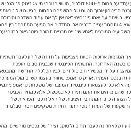
מציין כי במבט לאחור על פני עשור, כאשר מחיר המטבע עמד על פחות מ-500 דולרים, השווי הנוכחי מייצג זינוק פנומנלי 
 קריטית להבנת הביטחון ארוך הטווח של המשפחה בתחום. הגישה של טראמפ
יש בשיחה עם יאהו פיננסים: "אם אין לך את עמוד השדרה והיכולת
לעמוד בתנודתיות, לך תשקיע באג"ח משעמם שיניב לך 4.5% ותסגור עניין". דברים אלו מחדדים את הפער המתרחב בין 
שקיעים המוכנים לאמץ שינויים מבניים תמורת פוטנציאל לרווחי עת
אך המגמות ארוכות הטווח מצביעות על תזוזה של הון לעבר תשתיות
ות חדשות. למרות שהביטקוין איבד כ-31% מערכו בשנה האחרונה, התשתית הפיננסית שנבנית סביבו הופכת
יוצגת על ידי מכשירי חוב סולידיים, לבין הכלכלה החדשה, מתבטא
 אחיזה בנכסי העתיד. אריק טראמפ, שחווה בעצמו קשיים מול המערכת
עה אלא כלי לעצמאות פיננסית. המעבר של משפחת טראמפ מתמי
ל כך שהם מזהים את התנודתיות לא כמכשול, אלא כמחיר הכניסה
 הצהרה כזו, והמתח בין היציבות של האג"ח לבין הפראות של
השקעות של העידן הנוכחי, תוך דחיקת משקיעים חסרי סבלנות
עתק לאחרונה לעבר תחום ה"טוקניזציה" של נכסים מוחשיים, מהל