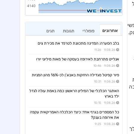
של
מחפשי
אחרונים
פופולרי
תגובות
תגים
ק.
בלב הסערה: המדינה מתכוונת לטרפד את מכירת צים
9.08.26 11:26
אנלייט מתרחבת לאירופה בעסקה של מאות מיליוני יורו
9.08.26 10:46
פיור קפיטל מגדילה החזקות באבוג'ן לכ-16% מהון המניות
9.08.26 10:31
כה
האתגר הכלכלי של המיליון הראשון: כמה באמת עולה לגדל
ילד בארץ
9.08.26 10:15
כל המספרים בגרף אחד: כיצד הכלכלה האמריקאית עקפה
את אירופה בענק?
9.08.26 9:25
ך