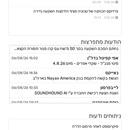
7.08.26 20:08
פרדוקס הכותנה של טנזניה מציף הזדמנות השקעה נדירה
7.08.26 19:01
אורד
הודעות מתפרצות
17:46 06/08/26
נחתם הסכם השקעה בסך 50 מ'שח עם קרן מנור תמורת הקצאה פרטית ב-164.51 ש״ח למניה +אופציה להשקעה נוספת, ה
אפי קפיטל נדל"ן
15:02 06/08/26
מינוי מנכ"ל - שקדי אפרים - מיום 4.8.26
נאייקס
14:36 06/08/26
הגשת בקשה להקמת בנק Nayax America בארה"ב
לייבפרסון
10:33 06/08/26
הצגת הצעת רכישת החברה ע"י SOUNDHOUND AI
גיקס אינטרנט
09:43 06/08/26
קבלת אישור לרישום פטנט בדרום קוריאה לחברה הבת דליברז בתחום ניווט מתקדם לרכבים ורובוטים
אפולו פאוור
ניתוחים ודעות
09:00 06/08/26
הזמנת עבודה מאמזון להקמת קירוי סולארי לחניה בצרפת בסך של כ-2 מ'ש"ח,המשך
מיקרוסופט לאחר פרסום הדו"ח
ג'ין טכנולוגיות
09:00 06/08/26