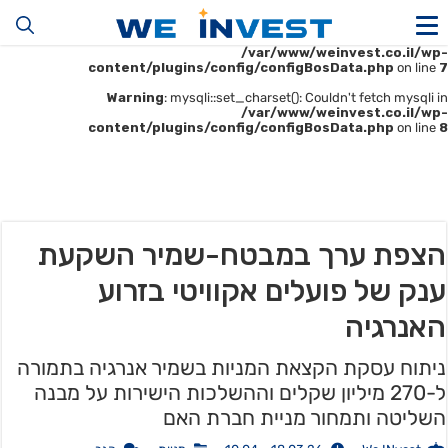
Warning
: mysqli::__construct(): (HY000/1045): Access denied for user
'u414896523_maofData'@'161.35.22.140' (using password: YES) in
/var/www/weinvest.co.il/wp-
content/plugins/config/configBosData.php
on line
7
Warning
: mysqli::set_charset(): Couldn't fetch mysqli in
/var/www/weinvest.co.il/wp-
content/plugins/config/configBosData.php
on line
8
הצפת ערך במבטח-שמיר השקעת
ענק של פועלים אקוויטי בזרוע
האנרגיה
ניתוח עסקת הקצאת המניות בשמיר אנרגיה בתמורה
ל-270 מיליון שקלים וההשלכות הישירות על מבנה
השליטה ותמחור מניית חברת האם