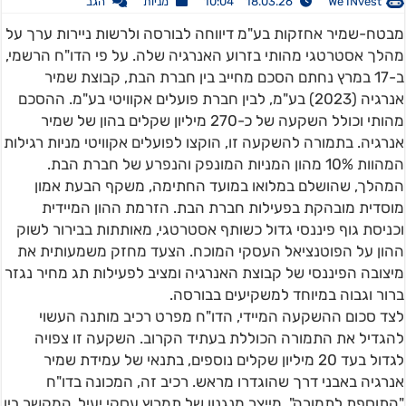
We INvest
18.03.26 10:04
מניות
הגב
מבטח-שמיר אחזקות בע"מ דיווחה לבורסה ולרשות ניירות ערך על
מהלך אסטרטגי מהותי בזרוע האנרגיה שלה. על פי הדו"ח הרשמי,
ב-17 במרץ נחתם הסכם מחייב בין חברת הבת, קבוצת שמיר
אנרגיה (2023) בע"מ, לבין חברת פועלים אקוויטי בע"מ. ההסכם
מהותי וכולל השקעה של כ-270 מיליון שקלים בהון של שמיר
אנרגיה. בתמורה להשקעה זו, הוקצו לפועלים אקוויטי מניות רגילות
המהוות 10% מהון המניות המונפק והנפרע של חברת הבת.
המהלך, שהושלם במלואו במועד החתימה, משקף הבעת אמון
מוסדית מובהקת בפעילות חברת הבת. הזרמת ההון המיידית
וכניסת גוף פיננסי גדול כשותף אסטרטגי, מאותתות בבירור לשוק
ההון על הפוטנציאל העסקי המוכח. הצעד מחזק משמעותית את
מיצובה הפיננסי של קבוצת האנרגיה ומציב לפעילות תג מחיר נגזר
ברור וגבוה במיוחד למשקיעים בבורסה.
לצד סכום ההשקעה המיידי, הדו"ח מפרט רכיב מותנה העשוי
להגדיל את התמורה הכוללת בעתיד הקרוב. השקעה זו צפויה
לגדול בעד 20 מיליון שקלים נוספים, בתנאי של עמידת שמיר
אנרגיה באבני דרך שהוגדרו מראש. רכיב זה, המכונה בדו"ח
"התוספת לתמורה", מייצר מנגנון של תמרוץ עסקי יעיל, המקשר בין