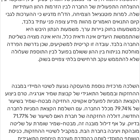
ההצלחה התפעולית של החברה לבין הזרמות ההון העתידיות
שלה. למרות פוטנציאל הצמיחה, הדו"ח מדגיש כי ההערכות לגבי
קיום התנאים האמורים מהוות מידע צופה פני עתיד בלבד,
כמשמעותו בחוק ניירות ערך. משמעות הנתון היבש היא
שהתממשות היעדים אינה ודאית כלל, והיא אינה מצויה בשליטת
החברה בלבד. עובדה זו קריטית למשקיעים, שכן נדרשת הפרדה
מוחלטת בניתוח בין ההון ששולם בפועל לבין התוספת שעלולה
שלא להתממש עקב תרחישים בלתי צפויים בשוק.
השלכה מרכזית נוספת מהעסקה נוגעת לשינוי המיידי במבנה
ההחזקות ובממשל התאגידי של קבוצת שמיר אנרגיה. טרם ביצוע
הקצאת המניות לפועלים אקוויטי, החזיקה מבטח-שמיר בשיעור
של 79.74% מכלל החברה. עם השלמת הקצאת המניות לחברה
החדשה, דוללה החזקתה של חברת האם לשיעור של 71.77%
בדיוק. על אף דילול מובנה זה, מבטח-שמיר שומרת על שליטה
מובהקת ויציבה בחברת הבת. במקביל לשינויי ההחזקות, כניסת
השותף המוסדי לוותה בהסדרת מערכת היחסים התאגידית