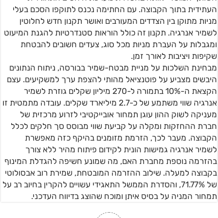
העתידית בתוך הקבוצה. עם החתימה נכנס לתוקפו הסכם בעלי
מניות מתוקן בין הצדדים המעורבים ואושר תקנון חדש לחלוטין
לשמיר אנרגיה. תקנון זה כולל הוראות סטנדרטיות להגנת המיעוט
ומגבלות על העברת מניות מכל סוג, צעדים חשובים להבטחת
שקיפות ויציבות לאורך זמן.
מבחינת השלכות על מניית מבטח-שמיר בבורסה, ניתוח הנתונים
היבשים מצביע על פוטנציאל מהותי להצפת ערך למשקיעים. עצם
הקצאת ה-10% בתמורה ל-270 מיליון שקלים גוזרת לשמיר
אנרגיה שווי משתמע של כ-2.7 מיליארד שקלים. עובדה מתמטית זו
מעניקה לשוק ההון עוגן תמחור אובייקטיבי לזרוע מרכזית של
חברת ההחזקות ומקלה על קביעת שווי מבוסס סך חלקים לכלל
הקבוצה. מעבר לכך, הזרמת מזומנים בהיקף כזה מאפשרת
לשמיר אנרגיה גמישות הונית לקידום פיתוח מהיר ללא צורך
בהזרמה נוספת מחברת האם, מה שמונע חשיפה להגדלת המינוף
בקבוצה למעלה. שילוב ההזרמה המובטחת, שמירת רוב אבסולוטי
של 71.77%, והסדרת הממשל התאגידי עשויים להקרין בחיוב רב על
תמחור המניה על בסיס איתן ומוכח שהוצג בדיווח העדכני.