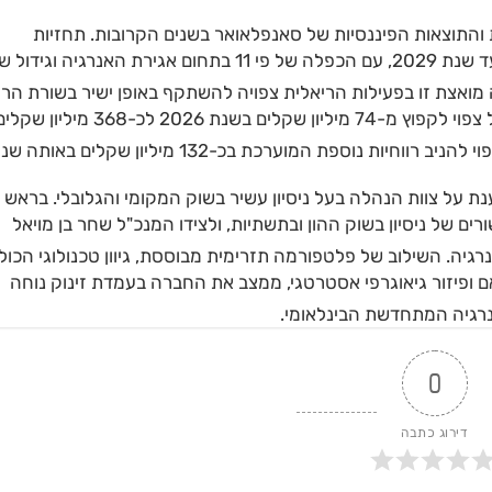
 והתוצאות הפיננסיות של סאנפלאואר בשנים הקרובות. תחזיות
החברה מעריכות כי צבר הפרויקטים ירשום זינוק אדיר עד שנת 2029, עם הכפלה של פי 11 בתחום אגירת האנרגיה וגיד
 מואצת זו בפעילות הריאלית צפויה להשתקף באופן ישיר בשורת הרוו
על פי התחזיות, ה-EBITDA הפרויקטאלי מהצבר הבשל צפוי לקפוץ מ-74 מיליון שקלים בשנת 2026 לכ-368 מיליון 
יות נוספת המוערכת בכ-132 מיליון שקלים באותה שנה
 על צוות הנהלה בעל ניסיון עשיר בשוק המקומי והגלובלי. בראש
ם של ניסיון בשוק ההון ובתשתיות, ולצידו המנכ"ל שחר בן מויאל
נרגיה
. השילוב של פלטפורמה תזרימית מבוססת, גיוון טכנולוגי הכול
ם ופיזור גיאוגרפי אסטרטגי, ממצב את החברה בעמדת זינוק נוחה
רגיה המתחדשת הבינלאומי
.
0
דירוג כתבה