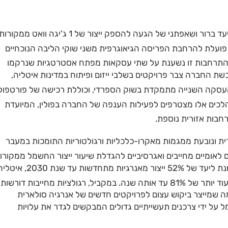
התכנית האסטרטגית של החברה לשנת 2030 מציבה יעד ברור ושאפתני של הגעה להספק ייצור של 1 ג'יגה וואט ממקורו
 פועלת להרחבת הפריסה הגיאוגרפית משני שוקי הליבה הנוכחיים
התרחבות זו נשענת על שתי עסקאות מפתח אסטרטגיות שנרקמו
 החברה צבר פרויקטים בשלבי ייזום ופיתוח במדינות איטליה,
עסקה השנייה מתמקדת בשוק הספרדי, וכוללת רכישה של פורטפולי
לכים אלו מצטרפים לפעילות הענפה של החברה בפולין, המיועדת
חבות אזורית נוספת
.
ת ונובעת ממגמות מאקרו-כלכליות ורגולטוריות התומכות במעבר
ים לאומיים מחייבים ואגרסיביים להגדלת שיעור ייצור החשמל ממקורו
מתחדשים עד סוף העשור. כך למשל, ממשלת פולין מכוונת ליעד של 52% ייצור מאנרגיות מתחדשות עד שנת 030
. במקביל, רגולציות מחייבות דורשות
ה שמייצר ביקוש עצום לפרויקטים חדשים של אנרגיה סולארית
 על ידי צרכנים תעשייתיים גדולים המבקשים לגדר את עלויות