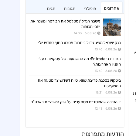
אחרונים
פופולרי
תגובות
תגים
ת
משבר הנדל"ן מטלטל את הבורסה ומשנה את
יחסי הכוחות
6.08.26 14:03
בנק ישראל מציג גידול ביתרות מטבע החוץ בחודש יולי
6.08.26 13:46
ו
תנודות ב-Entrada: מה המשמעות של עסקאות בעלי
העניין האחרונות?
6.08.26 13:42
ביטקוין בסכנת פריצת שווא: טווח דשדוש צר מטעה את
המשקיעים
ת
6.08.26 13:21
2, איטליה
זו הסיבה שהמוסדיים מסתערים על שוק האופציות בארה"ב
6.08.26 12:43
הודעות מתפרצות