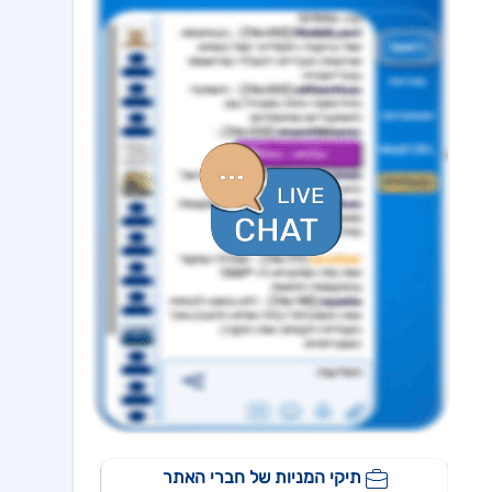
מצגת תוצאות כספיות לרבעון שני 2026 - עברית
שדה נדל"ן
19:06 04/08/26
דוח הצעת מדף להנפקת מניות, הזמנות 5.8.26
לייבפרסון
10:33 06/08/26
הצגת הצעת רכישת החברה ע"י SOUNDHOUND AI
גיקס אינטרנט
09:43 06/08/26
קבלת אישור לרישום פטנט בדרום קוריאה לחברה הבת דליברז בתחום ניווט מתקדם לרכבים ורובוטים
אפולו פאוור
09:00 06/08/26
הזמנת עבודה מאמזון להקמת קירוי סולארי לחניה בצרפת בסך של כ-2 מ'ש"ח,המשך
ג'ין טכנולוגיות
09:00 06/08/26
הסכם רישיון ושירותי פיתוח עם תאגיד בנקאי בישראל,פרטים
גולף
08:40 06/08/26
מצגת שוק ההון - דוח רבעון שני 2026
קיסטון אינפרא
08:30 06/08/26
עדכון בק"ע ההסכם לרכישת מניות הוט מובייל -התקבל אישור רשות התחרות לביצוע העסקה