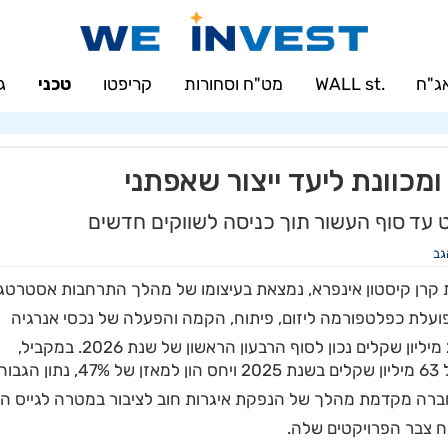
ג"ח
.WALL st
מט"ח וסחורות
קריפטו
טכני
ג
כוונת ליעד ייצור שאפתני
גב
קרן קיסטון אינפרא, נמצאת בעיצומו של מהלך התרחבות אסטרטגי
ועלת כפלטפורמה ליזום, פיתוח, הקמה והפעלה של נכסי אנרגיה
. במקביל,
החברה נהנית מתזרים חיובי מפעילות שוטפת שעמד על 63 מיליון שקלים בשנת 2025 ויחס הון למאזן של 47%, נתון הג
החברה מקדמת מהלך של הנפקת איגרות חוב לציבור במטרה לגייס הו
 צבר הפרויקטים שלה
.