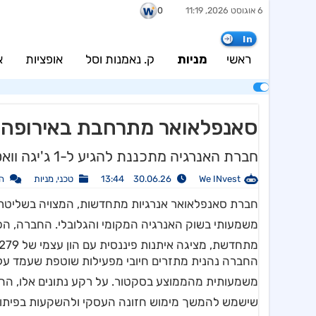
6 אוגוסט 2026, 11:19
0
In
ראשי
מניות
ק. נאמנות וסל
אופציות
א
סאנפלאואר מתרחבת באירופה ומ
חברת האנרגיה מתכננת להגיע ל-1 ג'יגה וואט עד סוף העשור תוך כניסה לשווקים חדשים
We INvest
30.06.26 13:44
טכני
,
מניות
ה
חברת סאנפלאואר אנרגיות מתחדשות, המצויה בשליטת 
משמעותי בשוק האנרגיה המקומי והגלובלי
. החברה, הפ
מתחדשת, מציגה איתנות פיננסית עם הון עצמי של 279 מיליון שקלים נכון לסוף הרבעון הראשון של שנת 2026
משמעותית מהממוצע בסקטור
. על רקע נתונים אלו, 
שישמש להמשך מימוש חזונה העסקי ולהשקעות בפיתוח