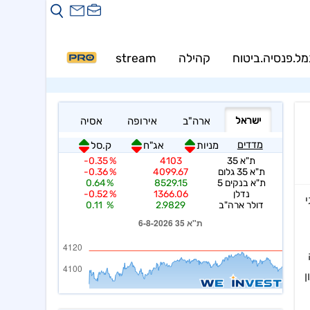
מל.פנסיה.ביטוח
קהילה
stream
PRO
בוה
ן