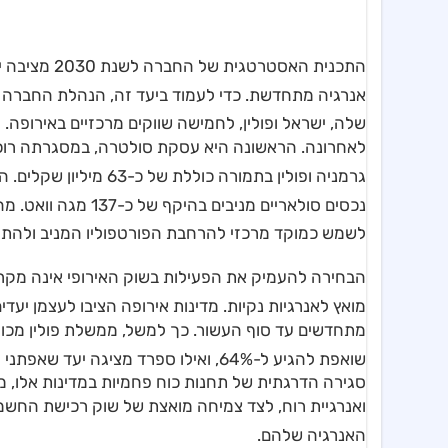
אנרגיה מתחדשת
. כדי לעמוד ביעד זה, הנהלת החברה
שלה, ישראל ופולין, לחמישה שווקים מרכזיים באירופה
. 
לאחרונה. הראשונה היא עסקת סולטרה, במסגרתה רוכשת
גרמניה ופולין בתמורה כוללת של כ-63 מיליון שקלים
. ה
נכסים סולאריים מניבים בהיקף של כ-137 מגה וואט
. מה
לשמש כמוקד מרכזי להרחבת הפורטפוליו המניב ולהתר
הבחירה להעמיק את הפעילות בשוק האירופי אינה מקרי
מואץ לאנרגיות נקיות
. מדינות אירופה הציבו לעצמן יעד
שואפת להגיע ל-64%, ואילו ספרד מציגה יעד שאפתני עוד יותר של 81% עד אותה שנה
סגירה הדרגתית של תחנות כוח פחמיות במדינות אלו, מ
ואנרגיית רוח, לצד צמיחה מואצת של שוק רכישת החשמל
האנרגיה שלהם
.