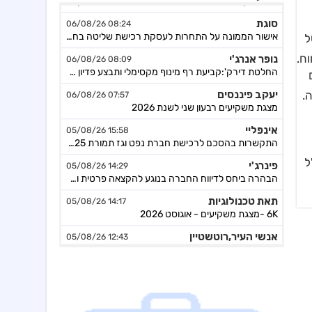
סוגת
08:24 06/08/26
אישור הממונה על התחרות לעסקת רכישת שליטה בחברות הפועלות בתחום של משקאות חריפים ומזון מצונן ,המשך מ-4
ול של
נופר אנרג'י
08:09 06/08/26
ח.
החלטת דירק':קביעת רף מינוף מקסימלי ותבצע פדיון מוקדם וולנטרי של אגח א ו-ה
שקלים
יעקב פיננסים
07:57 06/08/26
.
מצגת משקיעים רבעון שני לשנת 2026
אינפליי
15:58 05/08/26
התקשרות בהסכם לרכישת חברת נפט וגז תמורת 54.25מ'$
פינרג'י
14:29 05/08/26
ל
הבהרה ביחס לדיווח החברה בנוגע להקצאה פרטית והשתתפות דבוקת השליטה-פרטים
תאת טכנולוגיות
14:17 05/08/26
6K -מצגת משקיעים - אוגוסט 2026
אנשי העיר,רוטשטיין
12:43 05/08/26
אנשי העיר(ב.שליטה ) התקשרה בהסכם לרכישת מלוא החזקות רוטשטיין באנשי העיר
סופרגז פאוור,נופר אנרג'י
12:11 05/08/26
בת בהסכם למכירת חשמל באסדרת מודל השוק בק"ע מתקני אגירה עצמאיים, כפוף
דלתא גליל
10:34 05/08/26