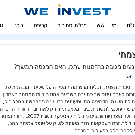
"ח
.WALL st
מט"ח וסחורות
קריפטו
טכני
גמ
מתי
 נעים מגובה בהזמנות עתק, האם המגמה תמשך?
הגב
, ניכרת תצוגת תכלית מרשימה המעידה על שליטה מובהקת של
ם. המניה נסחרת סביב רמת מחיר של 54,700 אגורות לאחר זינוק של למעלה משבעה אחוזים ביום המסחר האחרון,
תחילת השנה. הדחיפה המשמעותית הזו אינה מתרחשת בחלל ריק,
קוש העולמי לתשתיות בינה מלאכותית. רק לאחרונה דיווחה החברה
על קבלת הזמנות ענק בהיקף של למעלה מ-105 מיליון דולר מיצרניות שבבים מובילות לאספקה בשנת 2027, נת
אשון שבו סך ההזמנות חצה את רף ה-90 מיליון דולר. זרם העסקאות הזה מאותת לשוק על אופק צמיחה רחב,
י לקחת חלק בפעילות החברה.