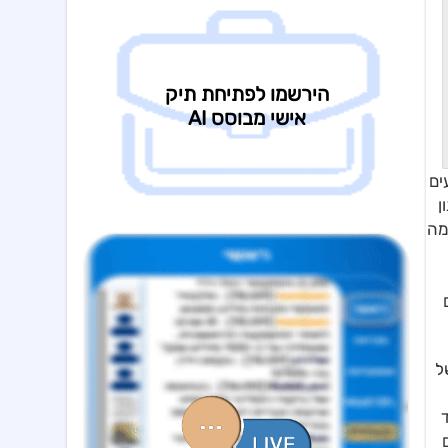
ים
ן
מה
ל
גם