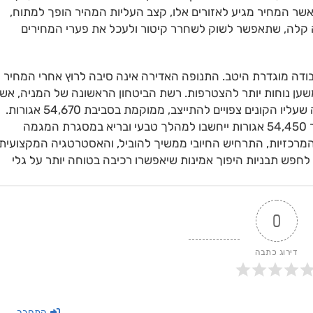
שר המחיר מגיע לאזורים אלו, קצב העליות המהיר הופך למתוח,
גה קלה, שתאפשר לשוק לשחרר קיטור ולעכל את פערי המחירים
ודה מוגדרת היטב. התנופה האדירה אינה סיבה לרוץ אחרי המחיר
משען נוחות יותר להצטרפות. רשת הביטחון הראשונה של המניה, אש
מחושבת על בסיס נקודות פיבוט ומשמשת כאזור תמיכה שעליו הקונים צפויים להתייצב, ממוקמת בסביבת 54,670 אגורות.
שבירה מינורית ומעבר לבחינת קווי ההגנה הבאים באזור 54,450 אגורות ייחשבו למהלך טבעי ובריא במסגרת המגמה
מרכזיות, התרחיש החיובי ממשיך להוביל, והאסטרטגיה המקצועית
לחפש תבניות היפוך אמינות שיאפשרו רכיבה בטוחה יותר על גלי
0
דירוג כתבה
התחבר