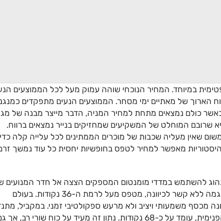
מית במיוחד. המחיר הנוכחי שוהה עמוק מעל לכל הממוצעים הנע
ח הארוך של מאתיים ימי מסחר. הממוצעים הנעים מתפקדים כמנגנו
וכאשר כולם נמצאים מתחת למחיר המניה, הדבר מייצר מבנה של מג
א שרובם המוחלט של המשקיעים שמחזיקים בנייר נמצאים ברווח.
משום שאין מעליה שכבות של מוכרים הממתינים לכל עלייה קלה כדי
יסטוריות מאפשר למחיר לטפס בחופשיות יחסית כל עוד נמשך זרם
 נהוג להשתמש במדדי מומנטום המספקים הצצה אל חדר המנועים ש
השוק. מתנד ה-ADX, אשר תפקידו למדוד את חוזק המגמה ללא קשר לכיוונה, מטפס מעל לרמת ה-36 נקודות. בעולם
נה מכסף משמעותי ויציב ולא מרעש ספקולטיבי זמני. במקביל, מתנד
ה-RSI, הבוחן את מהירות שינויי המחיר ואת האנרגיה הפנימית, עומד על כ-68 נקודות. נתון זה מעיד על כוח שורי רב, אך 