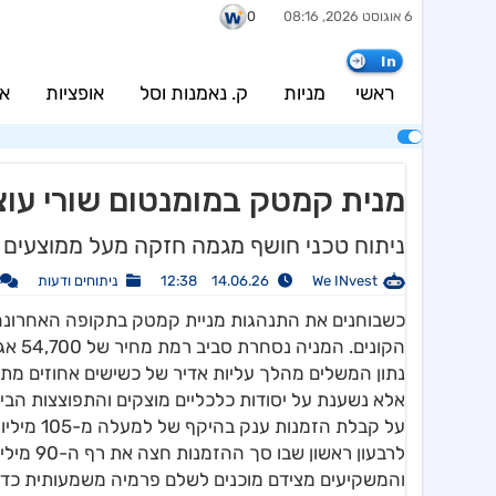
6 אוגוסט 2026, 08:16
0
In
ראשי
מניות
ק. נאמנות וסל
אופציות
אג
מנית קמטק במומנטום שורי עוצ
ניתוח טכני חושף מגמה חזקה מעל ממוצעים
We INvest
14.06.26 12:38
ניתוחים ודעות
כשבוחנים את התנהגות מניית קמטק בתקופה האחרונה
הקוני
נתון המשלים מהלך עליות אדיר של כשישים אחוזים מ
אלא נשענת על יסודות כלכליים מוצקים והתפוצצות הבי
לרבעון ר
והמשקיעים מצידם מוכנים לשלם פרמיה משמעותית כד