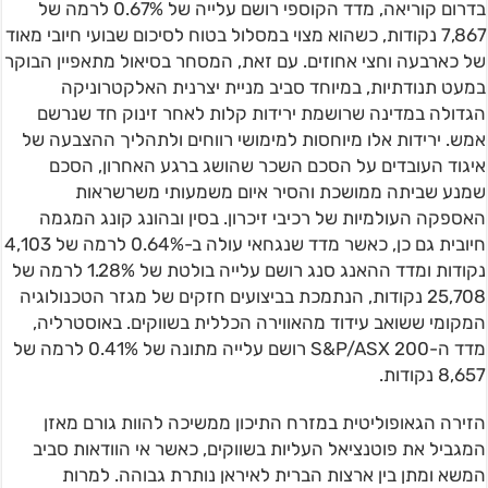
בדרום קוריאה, מדד הקוספי רושם עלייה של 0.67% לרמה של
7,867 נקודות, כשהוא מצוי במסלול בטוח לסיכום שבועי חיובי מאוד
של כארבעה וחצי אחוזים. עם זאת, המסחר בסיאול מתאפיין הבוקר
במעט תנודתיות, במיוחד סביב מניית יצרנית האלקטרוניקה
הגדולה במדינה שרושמת ירידות קלות לאחר זינוק חד שנרשם
אמש. ירידות אלו מיוחסות למימושי רווחים ולתהליך ההצבעה של
איגוד העובדים על הסכם השכר שהושג ברגע האחרון, הסכם
שמנע שביתה ממושכת והסיר איום משמעותי משרשראות
האספקה העולמיות של רכיבי זיכרון. בסין ובהונג קונג המגמה
חיובית גם כן, כאשר מדד שנגחאי עולה ב-0.64% לרמה של 4,103
נקודות ומדד ההאנג סנג רושם עלייה בולטת של 1.28% לרמה של
25,708 נקודות, הנתמכת בביצועים חזקים של מגזר הטכנולוגיה
המקומי ששואב עידוד מהאווירה הכללית בשווקים. באוסטרליה,
מדד ה-S&P/ASX 200 רושם עלייה מתונה של 0.41% לרמה של
8,657 נקודות.
הזירה הגאופוליטית במזרח התיכון ממשיכה להוות גורם מאזן
המגביל את פוטנציאל העליות בשווקים, כאשר אי הוודאות סביב
המשא ומתן בין ארצות הברית לאיראן נותרת גבוהה. למרות