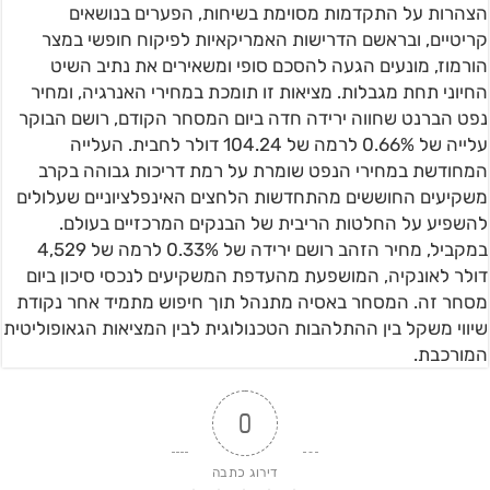
הצהרות על התקדמות מסוימת בשיחות, הפערים בנושאים
קריטיים, ובראשם הדרישות האמריקאיות לפיקוח חופשי במצר
הורמוז, מונעים הגעה להסכם סופי ומשאירים את נתיב השיט
החיוני תחת מגבלות. מציאות זו תומכת במחירי האנרגיה, ומחיר
נפט הברנט שחווה ירידה חדה ביום המסחר הקודם, רושם הבוקר
עלייה של 0.66% לרמה של 104.24 דולר לחבית. העלייה
המחודשת במחירי הנפט שומרת על רמת דריכות גבוהה בקרב
משקיעים החוששים מהתחדשות הלחצים האינפלציוניים שעלולים
להשפיע על החלטות הריבית של הבנקים המרכזיים בעולם.
במקביל, מחיר הזהב רושם ירידה של 0.33% לרמה של 4,529
דולר לאונקיה, המושפעת מהעדפת המשקיעים לנכסי סיכון ביום
מסחר זה. המסחר באסיה מתנהל תוך חיפוש מתמיד אחר נקודת
שיווי משקל בין ההתלהבות הטכנולוגית לבין המציאות הגאופוליטית
המורכבת.
0
דירוג כתבה