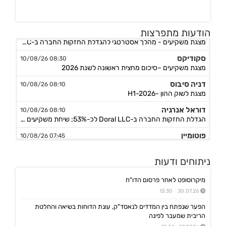
דוראל אנרגיה
08:34 10/08/26
הודעות מתפרצות
מצגת משקיעים - מהלך אסטרטגי להגדלת החזקות החברה ב-Doral LLC
סקודיקס
08:30 10/08/26
מצגת משקיעים –סיכום מחצית ראשונה לשנת 2026
דניה סיבוס
08:10 10/08/26
מצגת לשוק ההון -H1-2026
דוראל אנרגיה
08:10 10/08/26
הגדלת החזקות החברה ב-Doral LLC לכ-53%; שיחת משקיעים ביום 10.8.26 בשעה 10:30
פוטומיין
07:45 10/08/26
מצגת לשוק ההון - חציון 1 לשנת 2026
פרופדו
19:43 09/08/26
ניתוחים ודעות
הושלמה עסקת השקעה בחברת עוז נדל"ן (י.נ) בע"מ, המשך
מיקרוסופט לאחר פרסום הדו"ח
ביג
12:04 09/08/26
שריפה באתר הבנייה להקמת מרכז מסחרי בפתח תקוה, החב' אומדת את הנזקים
30.07.26 13:30
הפער שנפתח בין המדדים לנאסד"ק, עונת הדוחות בשיאה והחלטת
אביב קבוצה
10:30 09/08/26
הריבית שמעבר לפינה
מינוי מנכ"ל - וקנין איתי - מיום 1.1.27