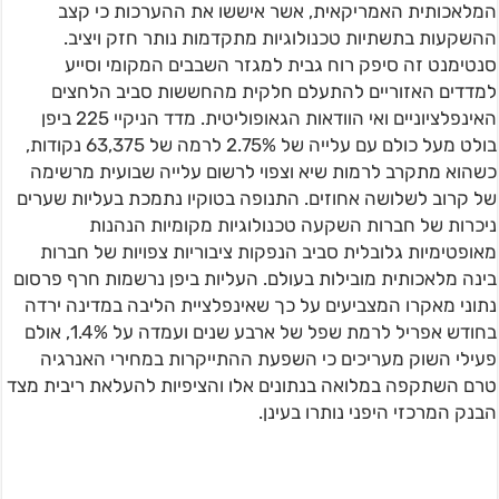
המלאכותית האמריקאית, אשר איששו את ההערכות כי קצב
ההשקעות בתשתיות טכנולוגיות מתקדמות נותר חזק ויציב.
סנטימנט זה סיפק רוח גבית למגזר השבבים המקומי וסייע
למדדים האזוריים להתעלם חלקית מהחששות סביב הלחצים
האינפלציוניים ואי הוודאות הגאופוליטית. מדד הניקיי 225 ביפן
בולט מעל כולם עם עלייה של 2.75% לרמה של 63,375 נקודות,
כשהוא מתקרב לרמות שיא וצפוי לרשום עלייה שבועית מרשימה
של קרוב לשלושה אחוזים. התנופה בטוקיו נתמכת בעליות שערים
ניכרות של חברות השקעה טכנולוגיות מקומיות הנהנות
מאופטימיות גלובלית סביב הנפקות ציבוריות צפויות של חברות
בינה מלאכותית מובילות בעולם. העליות ביפן נרשמות חרף פרסום
נתוני מאקרו המצביעים על כך שאינפלציית הליבה במדינה ירדה
בחודש אפריל לרמת שפל של ארבע שנים ועמדה על 1.4%, אולם
פעילי השוק מעריכים כי השפעת ההתייקרות במחירי האנרגיה
טרם השתקפה במלואה בנתונים אלו והציפיות להעלאת ריבית מצד
הבנק המרכזי היפני נותרו בעינן.