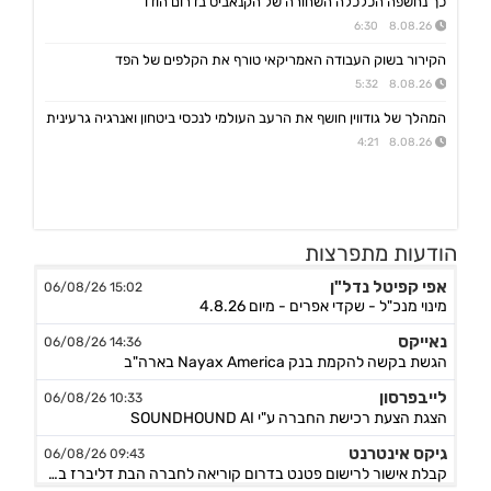
כך נחשפה הכלכלה השחורה של הקנאביס בדרום הודו
8.08.26 6:30
הקירור בשוק העבודה האמריקאי טורף את הקלפים של הפד
8.08.26 5:32
המהלך של גודווין חושף את הרעב העולמי לנכסי ביטחון ואנרגיה גרעינית
8.08.26 4:21
הודעות מתפרצות
אפי קפיטל נדל"ן
15:02 06/08/26
מינוי מנכ"ל - שקדי אפרים - מיום 4.8.26
נאייקס
14:36 06/08/26
הגשת בקשה להקמת בנק Nayax America בארה"ב
לייבפרסון
10:33 06/08/26
הצגת הצעת רכישת החברה ע"י SOUNDHOUND AI
גיקס אינטרנט
09:43 06/08/26
קבלת אישור לרישום פטנט בדרום קוריאה לחברה הבת דליברז בתחום ניווט מתקדם לרכבים ורובוטים