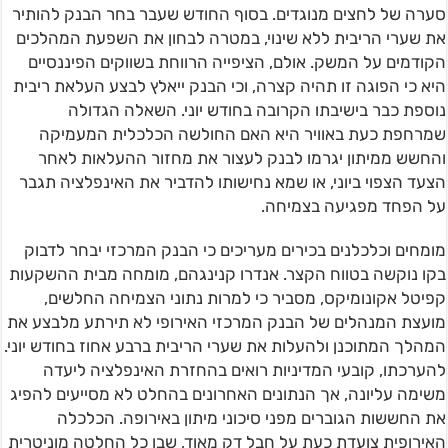
סערה של לחצים מנוגדים. בסוף החודש שעבר בחר הבנק להותיר
את שערי הריבית ללא שינוי, במטרה לבחון את השפעת המהלכים
הקודמים על המשק. אולם, הציפייה הרווחת בשווקים הפיננסיים
היא כי הפוגה זו תהיה קצרה, וכי הבנק ייאלץ לבצע העלאת ריבית
נוספת כבר בישיבתו הקרובה בחודש יוני. השאלה הגדולה
שמרחפת כעת באוויר היא האם החולשה הכלכלית המעמיקה
והחשש ממיתון יגרמו לבנק לעצור את מחזור ההעלאות לאחר
הצעד הצפוי ביוני, או שמא נחישותו להדביר את האינפלציה תגבר
על הפחד מפגיעה בצמיחה.
מומחים וכלכלנים בכירים מעריכים כי הבנק המרכזי יבחר לדבוק
בקו נוקשה בטווח הקצר. אנדרו קנינגהם, מומחה מבית ההשקעות
קפיטל אקונומיקס, מסביר כי למרות נתוני הצמיחה החלשים,
מועצת המנהלים של הבנק המרכזי האירופי לא תירתע מלבצע את
המהלך המתוכנן ולהעלות את שערי הריבית ברבע אחוז בחודש יוני.
להערכתו, קובעי המדיניות רואים בהחזרת האינפלציה ליעדה
משימה עליונה, אך הנתונים האחרונים בהחלט לא מסייעים להפיג
את החששות הגוברים מפני סיכוני מיתון באירופה. הכלכלה
האירופית צועדת כעת על חבל דק מאוד, שבו כל החלטה מוניטרית