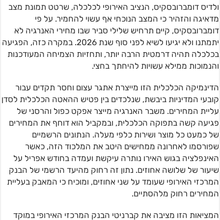
ולדיס דומברובסקיס, הנציב האירופי לכלכלה, שרטט תמונת מצב
מדאיגה והזהיר כי המצב הנוכחי אף עשוי להחמיר. על פי
דומברובסקיס, קיים תרחיש שלילי סביר שבו מחירי האנרגיה לא
יתמתנו ולא יגיעו לשיא לפני סוף שנת 2026. במקרה כזה, הפגיעה
בכלכלה תהיה דרמטית הרבה יותר, ותחזיות הצמיחה המעודכנות
והנמוכות ממילא עשויות להיחתך בחצי.
הדינמיקה הכלכלית הזו מייצרת אתגר עצום וחסר תקדים עבור
קובעי המדיניות ביבשת, שנלכדים בין פטיש ההאטה הכלכלית לסדן
עליית המחירים. משבר האנרגיה מייצר אפקט כפול והרסני של
פגיעה קשה בתפוקה הכלכלית, ובמקביל הוא דוחף את המחירים
של כמעט כל מוצר ושירות כלפי מעלה. הנתונים הרשמיים
שפורסמו לאחרונה ממחישים היטב את המלכוד הזה, כאשר
האינפלציה בגוש האירו נותרה עיקשת ועמדה בחודש אפריל על
שיעור של שלושה אחוזים. נתון זה רחוק מהיעד הרשמי של הבנק
המרכזי האירופי שעומד על שני אחוזים, ומוכיח כי המאבק בעליית
המחירים רחוק מלהסתיים.
המציאות הזו מציבה את קברניטי הבנק המרכזי האירופי במוקד