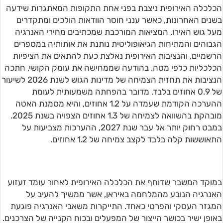
הכלכלה האירופית ניצבת בפני אחת התקופות המאתגרות שידעה
בשנים האחרונות, כאשר ענני חוסר הוודאות הולכים ומתקדרים
מעל גוש האירו. המציאות המורכבת שמכתיבים מחירי האנרגיה
הגבוהים והמתיחות הגיאופוליטית נותנת את אותותיה במספרים
הרשמיים, והנציבות האירופית נאלצת כעת להתאים את הציפיות
הכלכליות כלפי מטה. בהודעה שממחישה את עומק הקושי, חתכה
הנציבות את תחזית הצמיחה של מדינות הגוש לשנת 2026 לשיעור
של 0.9 אחוזים בלבד. מדובר בהפחתה משמעותית לעומת
ההערכה הקודמת שעמדה על 1.2 אחוזים, והיא מסמנת האטה
מובהקת בהשוואה לצמיחה של 1.3 אחוזים הצפויה בשנת 2025.
במבט רחוק יותר אל עבר שנת 2027, ההערכות מצביעות על
התאוששות קלה בלבד לקצב צמיחה של 1.2 אחוזים.
במוקד המשבר שדוחף את הכלכלה האירופית לאחור עומד זעזוע
האנרגיה הנובע מהמלחמה באיראן, אשר ממשיך להעיב על
המגזר העסקי והפרטי כאחד. התייקרות משאבי האנרגיה פוגעת
באופן ישיר בכושר הייצור של המפעלים ובכוח הקנייה של הצרכנים.