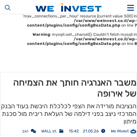
Warning
: mysqli::__construct(): (HY000/1226): User
'u414896523_maofData' has exceeded the
'max_connections_per_hour' resource (current value: 500) in
/var/www/weinvest.co.il/wp-
content/plugins/config/configBosData.php
on line
7
Warning
: mysqli::set_charset(): Couldn't fetch mysqli in
/var/www/weinvest.co.il/wp-
content/plugins/config/configBosData.php
on line
8
משבר האנרגיה חותך את הצמיחה
של אירופה
הנציבות מורידה את הצפי לכלכלת היבשת בעוד הבנק
המרכזי ניצב בפני דילמה של העלאת ריבית מול סכנת
מיתון
We INvest
21.05.26 15:42
.WALL st
הגב