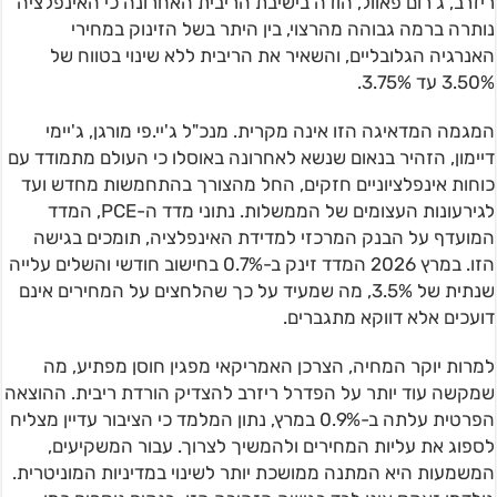
ריזרב, ג'רום פאוול, הודה בישיבת הריבית האחרונה כי האינפלציה
נותרה ברמה גבוהה מהרצוי, בין היתר בשל הזינוק במחירי
האנרגיה הגלובליים, והשאיר את הריבית ללא שינוי בטווח של
3.50% עד 3.75%.
המגמה המדאיגה הזו אינה מקרית. מנכ"ל ג'יי.פי מורגן, ג'יימי
דיימון, הזהיר בנאום שנשא לאחרונה באוסלו כי העולם מתמודד עם
כוחות אינפלציוניים חזקים, החל מהצורך בהתחמשות מחדש ועד
לגירעונות העצומים של הממשלות. נתוני מדד ה-PCE, המדד
המועדף על הבנק המרכזי למדידת האינפלציה, תומכים בגישה
הזו. במרץ 2026 המדד זינק ב-0.7% בחישוב חודשי והשלים עלייה
שנתית של 3.5%, מה שמעיד על כך שהלחצים על המחירים אינם
דועכים אלא דווקא מתגברים.
למרות יוקר המחיה, הצרכן האמריקאי מפגין חוסן מפתיע, מה
שמקשה עוד יותר על הפדרל ריזרב להצדיק הורדת ריבית. ההוצאה
הפרטית עלתה ב-0.9% במרץ, נתון המלמד כי הציבור עדיין מצליח
לספוג את עליות המחירים ולהמשיך לצרוך. עבור המשקיעים,
המשמעות היא המתנה ממושכת יותר לשינוי במדיניות המוניטרית.