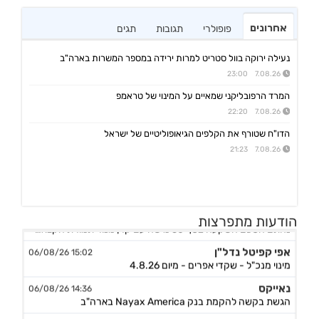
אחרונים
פופולרי
תגובות
תגים
נעילה ירוקה בוול סטריט למרות ירידה במספר המשרות בארה"ב
7.08.26 23:00
המרד הרפובליקני שמאיים על המינוי של טראמפ
7.08.26 22:20
הדו"ח שטורף את הקלפים הגיאופוליטיים של ישראל
7.08.26 21:23
אורד
17:46 06/08/26
הודעות מתפרצות
נחתם הסכם השקעה בסך 50 מ'שח עם קרן מנור תמורת הקצאה פרטית ב-164.51 ש״ח למניה +אופציה להשקעה נוספת, ה
אפי קפיטל נדל"ן
15:02 06/08/26
מינוי מנכ"ל - שקדי אפרים - מיום 4.8.26
נאייקס
14:36 06/08/26
הגשת בקשה להקמת בנק Nayax America בארה"ב