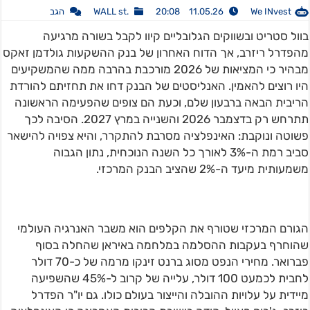
We INvest
11.05.26 20:08
.WALL st
הגב
בוול סטריט ובשווקים הגלובליים קיוו לקבל בשורה מרגיעה
מהפדרל ריזרב, אך הדוח האחרון של בנק ההשקעות גולדמן זאקס
מבהיר כי המציאות של 2026 מורכבת בהרבה ממה שהמשקיעים
היו רוצים להאמין. האנליסטים של הבנק דחו את תחזיתם להורדת
הריבית הבאה ברבעון שלם, וכעת הם צופים שהפעימה הראשונה
תתרחש רק בדצמבר 2026 והשנייה במרץ 2027. הסיבה לכך
פשוטה ונוקבת: האינפלציה מסרבת להתקרר, והיא צפויה להישאר
סביב רמת ה-3% לאורך כל השנה הנוכחית, נתון הגבוה
משמעותית מיעד ה-2% שהציב הבנק המרכזי.
הגורם המרכזי שטורף את הקלפים הוא משבר האנרגיה העולמי
שהוחרף בעקבות ההסלמה במלחמה באיראן שהחלה בסוף
פברואר. מחירי הנפט מסוג ברנט זינקו מרמה של כ-70 דולר
לחבית לכמעט 100 דולר, עלייה של קרוב ל-45% שהשפיעה
מיידית על עלויות ההובלה והייצור בעולם כולו. גם יו"ר הפדרל