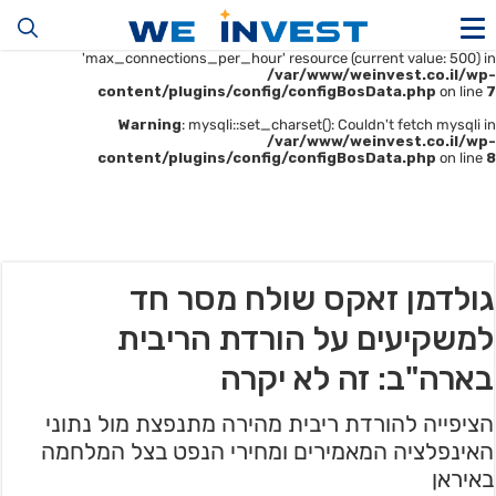
Warning
: mysqli::__construct(): (HY000/1226): User
'u414896523_maofData' has exceeded the
'max_connections_per_hour' resource (current value: 500) in
/var/www/weinvest.co.il/wp-
content/plugins/config/configBosData.php
on line
7
Warning
: mysqli::set_charset(): Couldn't fetch mysqli in
/var/www/weinvest.co.il/wp-
content/plugins/config/configBosData.php
on line
8
גולדמן זאקס שולח מסר חד
למשקיעים על הורדת הריבית
בארה"ב: זה לא יקרה
הציפייה להורדת ריבית מהירה מתנפצת מול נתוני
האינפלציה המאמירים ומחירי הנפט בצל המלחמה
באיראן