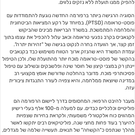
להפיק ממנו תועלת ללא נזקים נלווים.
הסוגיה הרגישה ביותר ברפורמה החדשה נוגעת להתמודדות עם
פוסט-טראומה (PTSD), במיוחד על רקע המציאות הביטחונית
והמלחמה המתמשכת. במשרד הבריאות מבינים שהביקוש
לקנאביס בקרב נפגעי טראומה וכאב עלול להכפיל את עצמו בתוך
זמן קצר, אך הוועדה בחרה לנקוט בגישה של "זהירות יתרה".
עמדת המשרד היא שהנזק ארוך הטווח משימוש כבד בקנאביס
בהקשר של פוסט-טראומה מוכח יותר מהתועלת שלו, ולכן הטיפול
יינתן רק במצבי קיצון של חוסר שינה ופלשבקים ובשילוב עם טיפול
פסיכותרפי מוכח. מדובר בהחלטה שדורשת אומץ מקצועי רב
במדינה שיוצאת ממלחמה, והיא צפויה לעורר התנגדות ציבורית
עזה.
מעבר להיבט הרפואי, המחסומים בדרך ליישום הרפורמה הם
פוליטיים וכלכליים כבדים. עם למעלה מ-100 אלף בעלי רישיון
המהווים כוח אלקטורלי משמעותי, ולקראת בחירות שצפויות
להיערך בעוד פחות מחצי שנה, פוליטיקאים רבים יתקשו לאשר
מהלך שנתפס כ"הקשחה" של תנאים. תעשייה שלמה של מגדלים,