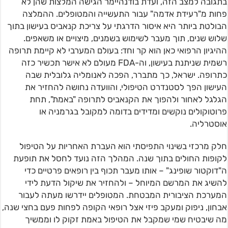
בתגובה למצב הזה, ועדת בודנהיימר הגישה המלצות שהן לא
פחות מ"רעידת אדמה" עבור התעשייה והמטופלים. ההמלצה
הבולטת ביותר היא איסור הדרגתי על צריכת קנאביס בעישון בתוך
שלוש שנים, תוך מעבר לשימוש בשמנים, מיצויים או משאפים.
ההיגיון הרפואי כאן הוא קר וחד: בעולם המערבי לא קיימת תרופה
רשמית שניתנת בעישון, וה-FDA מעולם לא אישר תכשיר כזה
כתרופה. ישראל, כך מתברר, הפכה לאנומליה גלובלית שבה
העישון הפך לסטנדרט הטיפולי, והוועדה נחושה להחזיר את
הגלגל לאחור ולהפוך את הקנאביס לתרופה "באמת", תחת
פרוטוקולים נוקשים ומדידים בדומה למקובל בגרמניה או
אוסטרליה.
חלק מרכזי בשינוי התפיסתי הוא העברת האחריות על הטיפול
לקופות החולים בתוך שנה. המהלך הזה נועד לחסל את תופעת
ה"דוקטור שופינג" – אותו מעבר תכוף בין רופאים פרטיים כדי
להשיג את המרשם המיוחל – ולהחזיר את שיקול הדעת לידי
המערכת הציבורית המבטחת. המטופלים יידרשו מעתה לעבור
אבחון, ניפוק ומעקב פיזי אצל רופאי הקופה לפחות פעם בחצי שנה,
מה שיבטיח שמי שמקבל את הטיפול באמת זקוק לו וממשיך