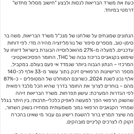
כעת את משרד הבריאות לנסות ולבצע "חישוב מסלול מחדש"
דרמטי במיוחד.
הנתונים שמונחים על שולחנו של מנכ"ל משרד הבריאות, משה בר
סימן-טוב, מספרים סיפור של נורמליזציה מהירה מדי. לפי דוחות
עדכניים, למעלה מ-27% מהאוכלוסייה הבוגרת בישראל דיווחו על
שימוש בקנאביס בריכוז גבוה של THC, החומר הפסיכואקטיבי
המרכזי – הנתון הגבוה ביותר שנמדד אי פעם בעולם. במקביל,
מספר הרישיונות הרפואיים זינק בתוך עשור מ-33 אלף לכ-140
אלף נכון לשנת 2024, כשרובם המוחלט של המטופלים – כ-87%
מהם – בוחרים לצרוך את החומר בדרך שהיא הכל מלבד רפואית
לפי הגדרות המערכת: עישון תפרחות. משרד הבריאות זיהה
שהשוק הרפואי הפך למעשה לאפיק כלכלי-תרבותי, בין היתר בגלל
שמחיר הקנאביס הרפואי נמוך משמעותית ממחירו בשוק השחור,
מה שיצר תמריץ ברור להשגת רישיון גם עבור מי שאינו בהכרח
זקוק לו לצרכים קליניים מובהקים.