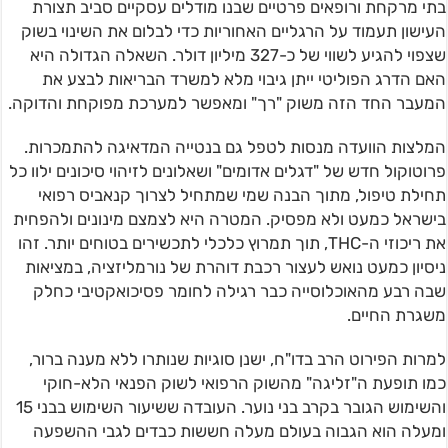
בתי מרקחת ורופאים פרטיים שבנו מודלים עסקיים סביב תצורת
העישון תעמוד על הרגליים האחוריות כדי לבלום את השינוי בשוק
שצפוי להגיע לשווי של כ-327 מיליון דולר. השאלה הגדולה היא
האם הדרג הפוליטי ייתן גיבוי מלא למשרד הבריאות לבצע את
המעבר החד הזה משוק "רך" ומאפשר למערכת מפוקחת והדוקה.
המלצות הוועדה מנסות לטפל גם בנטייה המדאיגה להתמכרות.
פרוטוקול חדש של "דגלים אדומים" ושאלונים לזיהוי סיכונים ילוו כל
תחילת טיפול, מתוך הבנה שמי שמתחיל לצרוך קנאביס רפואי
בישראל כמעט ולא מפסיק. המטרה היא לצמצם מינונים ולהפחית
את ריכוזי ה-THC, תוך תמרוץ כלכלי לתכשירים בטוחים יותר. זהו
ניסיון כמעט נואש לעצור רכבת דוהרת של נורמליזציה, במציאות
שבה רבע מהאוכלוסייה כבר רגילה לחומר פסיכואקטיבי כחלק
משגרת החיים.
למרות הפירוט הרב בדו"ח, ישנן סוגיות שנותרו ללא מענה ברור,
כמו תופעת ה"זליגה" מהשוק הרפואי לשוק הפנאי הלא-חוקי
והשימוש הגובר בקרב בני נוער. העובדה ששיעור השימוש בבני 15
ומעלה הוא הגבוה בעולם מעלה חששות כבדים לגבי ההשפעה