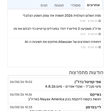
אחרונים
פופולרי
תגובות
תגים
מפת השלום העולמית 2026 חושפת את עומק השסע הגלובלי
8.08.26 9:28
ארה"ב משקיעה 3 מיליארד דולר במינרלים קריטיים כדי לבלום את סין
8.08.26 8:21
דוחותיה האחרונים של Atlassian מחזקים את חשיבות ה-AI
8.08.26 7:32
אורד
17:46 06/08/26
הודעות מתפרצות
נחתם הסכם השקעה בסך 50 מ'שח עם קרן מנור תמורת הקצאה פרטית ב-164.51 ש״ח למניה +אופציה להשקעה נוספת, ה
אפי קפיטל נדל"ן
15:02 06/08/26
מינוי מנכ"ל - שקדי אפרים - מיום 4.8.26
נאייקס
14:36 06/08/26
הגשת בקשה להקמת בנק Nayax America בארה"ב
לייבפרסון
10:33 06/08/26
הצגת הצעת רכישת החברה ע"י SOUNDHOUND AI