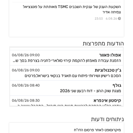
השקעת הענק של ענקית השבבים TSMC מאותתת על פוטנציאל
צמיחה אדיר
6.08.26 23:53
גיקס אינטרנט
09:43 06/08/26
הודעות מתפרצות
קבלת אישור לרישום פטנט בדרום קוריאה לחברה הבת דליברז בתחום ניווט מתקדם לרכבים ורובוטים
אפולו פאוור
09:00 06/08/26
הזמנת עבודה מאמזון להקמת קירוי סולארי לחניה בצרפת בסך של כ-2 מ'ש"ח,המשך
ג'ין טכנולוגיות
09:00 06/08/26
הסכם רישיון ושירותי פיתוח עם תאגיד בנקאי בישראל,פרטים
גולף
08:40 06/08/26
מצגת שוק ההון - דוח רבעון שני 2026
קיסטון אינפרא
08:30 06/08/26
עדכון בק"ע ההסכם לרכישת מניות הוט מובייל -התקבל אישור רשות התחרות לביצוע העסקה
סוגת
08:24 06/08/26
ניתוחים ודעות
אישור הממונה על התחרות לעסקת רכישת שליטה בחברות הפועלות בתחום של משקאות חריפים ומזון מצונן ,המשך מ-4
נופר אנרג'י
08:09 06/08/26
מיקרוסופט לאחר פרסום הדו"ח