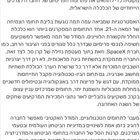
מקומית כדי להתאים את פתרונות הפרימיום של החברה לצרכים
הייחודיים של הכלכלה הישראלית.
האסטרטגיות שמביאה עמה תמה נוגעות בליבת תחומי הצמיחה
של המאה ה-21. אחד התחומים המסקרנים ביותר הוא כלכלת
החלל ותקשורת הלוויינים. המודל של תמה מאפשר למשקיעים
חשיפה לנכסי פרימיום שבדרך כלל סגורים בפני הציבור הרחב, כמו
חברת SpaceX, וזאת בתוך מעטפת נזילה של קרן סל. לצד זאת,
החברה מתמקדת בתשתיות בינה מלאכותית, לא רק דרך יצרניות
השבבים המוכרות אלא דרך כל שרשרת הערך הכוללת תשתיות
מחשוב ואנרגיה. גם תחום הביו-טכנולוגיה מקבל התייחסות
ממוקדת, עם דגש על פריצות דרך באונקולוגיה ובטיפולים חדשניים
במחלות מטבוליות והשמנת יתר, תחומים שמרכזים עניין עצום
בקרב משקיעים גלובליים לאור נתוני המכירות המרקיעים שחקים
של השנה האחרונה.
מעבר לתחומים הטכנולוגיים, המודל האקטיבי מאפשר לחברה
להגיב בזמן אמת לשינויים במדיניות הביטחון העולמית ובטעמי
הצרכנים. קרנות הסל של החברה בתחומי הביטחון והמודרניזציה