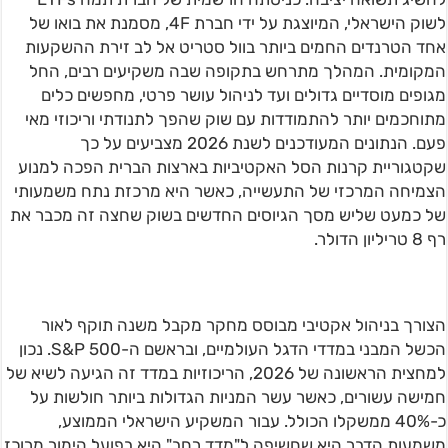
לשוק הישראלי, המיוצגת על ידי חברת 4F, מסמנת את בואו של
אחד הטרנדים החמים ביותר בוול סטריט אל לב זירת ההשקעות
המקומית. המהלך מתרחש בתקופה שבה משקיעים רבים, החל
מגופים מוסדיים גדולים ועד לניהול עושר פרטי, מחפשים כלים
מתוחכמים יותר להתמודדות עם שוק שהפך לתנודתי וריכוזי מאי
פעם. הנתונים המעודכנים לשנת 2026 מצביעים על כך
שקטגוריית קרנות הסל האקטיביות בארצות הברית הפכה למנוע
הצמיחה המרכזי של התעשייה, כאשר היא מרכזת נתח משמעותי
של כמעט שליש מסך הגיוסים החדשים בשוק שחצה זה מכבר את
רף 8 טריליון הדולר.
הצורך בניהול אקטיבי מבוסס מחקר מקבל משנה תוקף לאור
הכשל המבני במדדי הדגל העולמיים, ובראשם ה-S&P 500. נכון
למחצית הראשונה של 2026, הריכוזיות במדד זה הגיעה לשיא של
חמישה עשורים, כאשר עשר המניות הגדולות ביותר חולשות על
כ-40% ממשקלו הכולל. עבור המשקיע הישראלי הממוצע,
משמעות הדבר היא שחשיפה ל"מדד רחב" היא בפועל הימור מרוכז