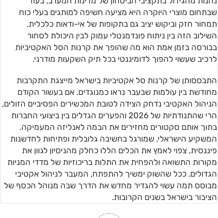
נהנות מהגידול בתקציבי הביטחון של מדינות המערב, בעוד
שבתחום מוצרי היוקרה היא מציעה חשיפה למותגים בעלי כוח
תמחור חזק וביקוש יציב גם בתקופות של אי-ודאות כלכלית.
השילוב הזה בין ניתוח פונדמנטלי עמוק לבין היכולת לסחור
בבורסה בזמן אמת הוא מה שהופך את קרנות הסל האקטיביות
לרכיב שעשוי להפוך לדומיננטי בכל תיק השקעות מודרני.
התבססותן של קרנות סל אקטיביות בישראל מייצגת התקרבות
מחודשת בין עולמות שבעבר נראו כמנוגדים. אם בעשור הקודם
הניהול האקטיבי נדחק הצידה לטובת המכשירים הפסיביים הזולים,
הרי שהתנודתיות של 2026 והפערים הגדלים בין ביצועי החברות
בתוך אותם סקטורים מחזירים את הבמה לאנליזה המעמיקה.
המשקיע הישראלי, שמורגל בחשיבה גלובלית ופתיחות לחדשנות
פיננסית, צפוי לאמץ את הכלים הללו כחלק מהניסיון לגוון את
מקורות התשואה ולהפחית את התלות בריכוזיות של מדדי המניות
הגדולים. ככל שהשוק ימשיך להתפתח, המעבר לניהול אקטיבי
מבוסס תמה עשוי להגדיר מחדש את הדרך שבה מנוהל הכסף של
הציבור בישראל בשנים הקרובות.