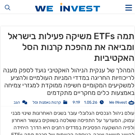
תמה ETFs משיקה פעילות בישראל
ומביאה את מהפכת קרנות הסל
האקטיביות
המהלך של ענקית הניהול האקטיבי נועד לספק מענה
לריכוזיות החריגה במדדי המניות העולמיים ולהציע
למשקיעים המקומיים חשיפה ממוקדת למגזרי צמיחה
באמצעות כלים מחקריים מתקדמים
We INvest
1.05.26 9:19
קרנות נאמנות וסל
הגב
עולם ניהול הנכסים הגלובלי עובר בשנים האחרונות שינוי מבני
עמוק, המערער על התפיסה ששלטה בשווקים בעשור האחרון
ולפיה ההשקעה הפסיבית במדדים רחבים היא הדרך היחידה
להשיג תשואה יציבה. כניסתה הרשמית של חברת תמה ETFs