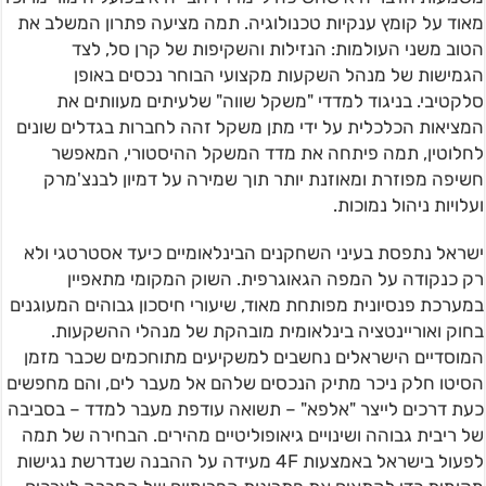
מאוד על קומץ ענקיות טכנולוגיה. תמה מציעה פתרון המשלב את
הטוב משני העולמות: הנזילות והשקיפות של קרן סל, לצד
הגמישות של מנהל השקעות מקצועי הבוחר נכסים באופן
סלקטיבי. בניגוד למדדי "משקל שווה" שלעיתים מעוותים את
המציאות הכלכלית על ידי מתן משקל זהה לחברות בגדלים שונים
לחלוטין, תמה פיתחה את מדד המשקל ההיסטורי, המאפשר
חשיפה מפוזרת ומאוזנת יותר תוך שמירה על דמיון לבנצ'מרק
ועלויות ניהול נמוכות.
ישראל נתפסת בעיני השחקנים הבינלאומיים כיעד אסטרטגי ולא
רק כנקודה על המפה הגאוגרפית. השוק המקומי מתאפיין
במערכת פנסיונית מפותחת מאוד, שיעורי חיסכון גבוהים המעוגנים
בחוק ואוריינטציה בינלאומית מובהקת של מנהלי ההשקעות.
המוסדיים הישראלים נחשבים למשקיעים מתוחכמים שכבר מזמן
הסיטו חלק ניכר מתיק הנכסים שלהם אל מעבר לים, והם מחפשים
כעת דרכים לייצר "אלפא" – תשואה עודפת מעבר למדד – בסביבה
של ריבית גבוהה ושינויים גיאופוליטיים מהירים. הבחירה של תמה
לפעול בישראל באמצעות 4F מעידה על ההבנה שנדרשת נגישות