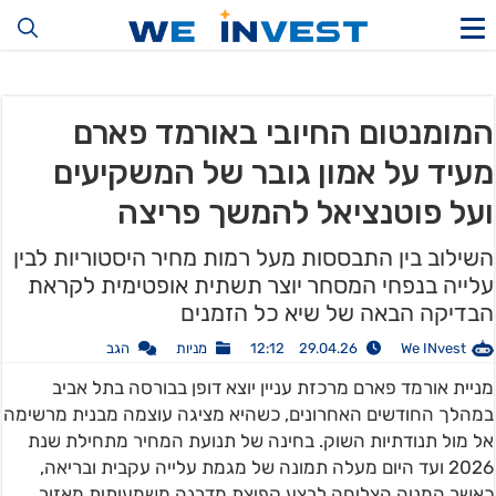
המומנטום החיובי באורמד פארם
מעיד על אמון גובר של המשקיעים
ועל פוטנציאל להמשך פריצה
השילוב בין התבססות מעל רמות מחיר היסטוריות לבין
עלייה בנפחי המסחר יוצר תשתית אופטימית לקראת
הבדיקה הבאה של שיא כל הזמנים
We INvest
29.04.26 12:12
מניות
הגב
מניית אורמד פארם מרכזת עניין יוצא דופן בבורסה בתל אביב
במהלך החודשים האחרונים, כשהיא מציגה עוצמה מבנית מרשימה
אל מול תנודתיות השוק. בחינה של תנועת המחיר מתחילת שנת
2026 ועד היום מעלה תמונה של מגמת עלייה עקבית ובריאה,
כאשר המניה הצליחה לבצע קפיצת מדרגה משמעותית מאזור