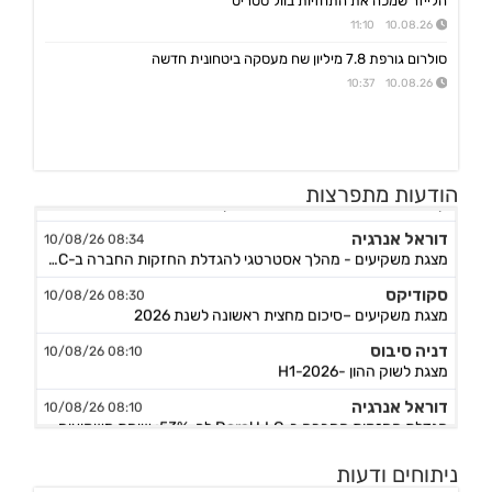
הלייזר שמכה את התחזיות בוול סטריט
10.08.26 11:10
סולרום גורפת 7.8 מיליון שח מעסקה ביטחונית חדשה
10.08.26 10:37
סולרום החזקות
09:00 10/08/26
הודעות מתפרצות
קבלת הזמנות לפיתוח וייצור ציוד בדיקה למערכות אוויוניות בסך כ-7.8 מיליון ש"ח
דוראל אנרגיה
08:34 10/08/26
מצגת משקיעים - מהלך אסטרטגי להגדלת החזקות החברה ב-Doral LLC
סקודיקס
08:30 10/08/26
מצגת משקיעים –סיכום מחצית ראשונה לשנת 2026
דניה סיבוס
08:10 10/08/26
מצגת לשוק ההון -H1-2026
דוראל אנרגיה
08:10 10/08/26
הגדלת החזקות החברה ב-Doral LLC לכ-53%; שיחת משקיעים ביום 10.8.26 בשעה 10:30
פוטומיין
07:45 10/08/26
ניתוחים ודעות
מצגת לשוק ההון - חציון 1 לשנת 2026