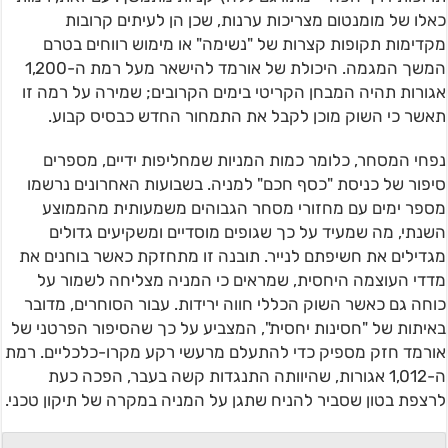
כאלו של מומנטום מצריכות ערנות, שכן הן לעיתים קרובות
מקדימות תקופות קצרות של "נשימה" או מימוש רווחים בטרם
המשך המגמה. היכולת של אורמד להישאר מעל רמת ה-1,200
אגורות תהיה המבחן הקריטי בימים הקרובים; שמירה על רמה זו
תאשר כי השוק מוכן לקבל את התמחור החדש כבסיס קבוע.
נפחי המסחר, כלומר כמות המניות שמחליפות ידיים, מספרים
סיפור של כניסת "כסף חכם" למניה. בשבועות האחרונים נרשמו
מספר ימים עם מחזורי מסחר הגבוהים משמעותית מהממוצע
השנתי, מה שמעיד על כך שגופים מוסדיים ומשקיעים גדולים
מגדילים את חשיפתם לנייר. תובנה זו מתחזקת כאשר בוחנים את
מדדי העוצמה היחסית, שמראים כי המניה מצליחה לשמור על
כוחה גם כאשר השוק הכללי חווה ירידות. עבור הסוחרים, מדובר
באיתות של "חסינות יחסית", המצביע על כך שהסיפור הפרטני של
אורמד חזק מספיק כדי להתעלם מרעשי רקע מקרו-כלכליים. רמת
ה-1,012 אגורות, שהיוותה התנגדות קשה בעבר, הפכה כעת
לרצפת בטון שסביר להניח שתגן על המניה במקרה של תיקון טכני.