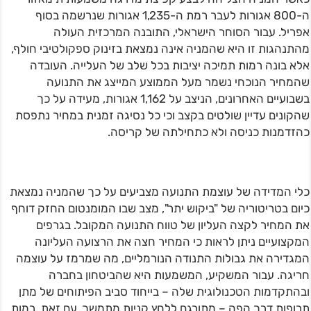
ה-800 אגורות לעבר רמת ה-1,235 אגורות שנרשמה בסוף
אפריל. עבור הסוחר הישראלי, התובנה המרכזית העולה
מהתנהגות זו היא שהמניה אינה נמצאת בזינוק ספקולטיבי חולף,
אלא בונה רמות תמיכה יציבות בכל שלב של העלייה. העובדה
שהמחיר הנוכחי נשמר מעל הממוצע המייצג את התנועה
בשבועיים האחרונים, הניצב על 1,162 אגורות, מעידה על כך
שהקונים עדיין שולטים בקצב וכי כל נסיגה זמנית במחיר נתפסת
כהזדמנות כניסה ולא כתחילתה של קריסה.
כלי המדידה של עוצמת התנועה מצביעים על כך שהמניה נמצאת
כיום בטריטוריה של "ביקוש יתר", מצב שבו המומנטום החזק דוחף
את המחיר לקצה העליון של טווח התנועה המקובל. בגרפים
המקצועיים ניתן לראות כי המחיר חצה את הרצועה העליונה
המגדירה את גבולות התנודה הנורמליים, מה שמרמז על עוצמה
חריגה. עבור המשקיע, המשמעות היא שהביטחון בחברה
ובהתקדמות הטכנולוגית שלה – בייחוד סביב הפיתוחים של מתן
תרופות דרך הפה – מתורגם ללחץ קניות מתמשך. עם זאת, רמות