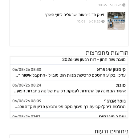
6.08.26 10:36
זינוק חד ביציאות ישראלים לחוץ הארץ
6.08.26 10:08
גולף
08:40 06/08/26
הודעות מתפרצות
מצגת שוק ההון - דוח רבעון שני 2026
קיסטון אינפרא
08:30 06/08/26
עדכון בק"ע ההסכם לרכישת מניות הוט מובייל -התקבל אישור רשות התחרות לביצוע העסקה
סוגת
08:24 06/08/26
אישור הממונה על התחרות לעסקת רכישת שליטה בחברות הפועלות בתחום של משקאות חריפים ומזון מצונן ,המשך מ-4
נופר אנרג'י
08:09 06/08/26
החלטת דירק':קביעת רף מינוף מקסימלי ותבצע פדיון מוקדם וולנטרי של אגח א ו-ה
יעקב פיננסים
07:57 06/08/26
מצגת משקיעים רבעון שני לשנת 2026
אינפליי
15:58 05/08/26
ניתוחים ודעות
התקשרות בהסכם לרכישת חברת נפט וגז תמורת 54.25מ'$