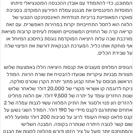
המתוכנן. כדי להתמודד עם אובדן ההכנסה הפוטנציאלי פיתחו
המוסדות הפיננסיים את מנגנון עמלת הפירעון המוקדם. בסביבת
מאקרו המאופיינת בריביות תנודתיות האינסטינקט הטבעי של
הלווה הוא לחסל התחייבויות יקרות במהירות האפשרית. עם זאת
קריאה קרה של החוזים המשפטיים חושפת לעיתים קרובות מציאות
מורכבת שבה עלות היציאה המוקדמת נוגסת בחיסכון המיוחל או
אף מוחקת אותו כליל. המערכת הבנקאית דורשת את הפיצוי שלה
על שבירת הכלים.
הגופים המלווים מעצבים את קנסות היציאה הללו באמצעות שלוש
תצורות מבניות עיקריות שנועדו להבטיח את שורת הרווח. המודל
הראשון מבוסס על אחוז קבוע מתוך יתרת הקרן שטרם סולקה.
ניקח לדוגמה קו אשראי מקורי של 20,000 דולר שלאחר שלוש
שנות החזרים עומד על יתרה של 9,500 דולר. אם הלווה מחליט
להזרים הון פנוי ולסגור את התיק המלווה עשוי לגבות עמלה של 2
אחוזים שתתורגם לקנס מיידי של 190 דולר. המודל השני נשען על
קנס פלאט קשיח העומד לרוב על סביבות 200 דולר ומופעל ללא
שום קשר לגובה היתרה שנותרה בקופה. המבנה השלישי
והמתוחכם יותר פועל על ציר הזמן ודורש מהלווה לפצות את הבנק