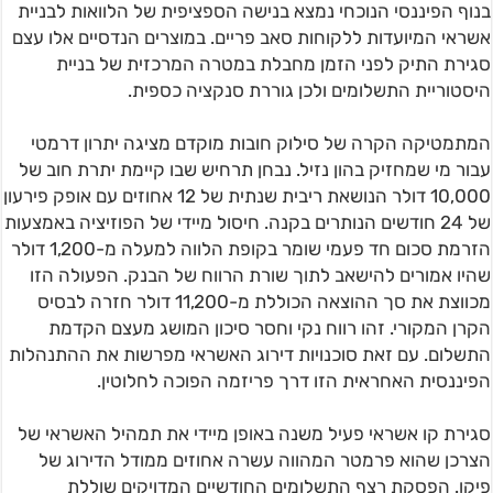
בנוף הפיננסי הנוכחי נמצא בנישה הספציפית של הלוואות לבניית
אשראי המיועדות ללקוחות סאב פריים. במוצרים הנדסיים אלו עצם
סגירת התיק לפני הזמן מחבלת במטרה המרכזית של בניית
היסטוריית התשלומים ולכן גוררת סנקציה כספית.
המתמטיקה הקרה של סילוק חובות מוקדם מציגה יתרון דרמטי
עבור מי שמחזיק בהון נזיל. נבחן תרחיש שבו קיימת יתרת חוב של
10,000 דולר הנושאת ריבית שנתית של 12 אחוזים עם אופק פירעון
של 24 חודשים הנותרים בקנה. חיסול מיידי של הפוזיציה באמצעות
הזרמת סכום חד פעמי שומר בקופת הלווה למעלה מ-1,200 דולר
שהיו אמורים להישאב לתוך שורת הרווח של הבנק. הפעולה הזו
מכווצת את סך ההוצאה הכוללת מ-11,200 דולר חזרה לבסיס
הקרן המקורי. זהו רווח נקי וחסר סיכון המושג מעצם הקדמת
התשלום. עם זאת סוכנויות דירוג האשראי מפרשות את ההתנהלות
הפיננסית האחראית הזו דרך פריזמה הפוכה לחלוטין.
סגירת קו אשראי פעיל משנה באופן מיידי את תמהיל האשראי של
הצרכן שהוא פרמטר המהווה עשרה אחוזים ממודל הדירוג של
פיקו. הפסקת רצף התשלומים החודשיים המדויקים שוללת