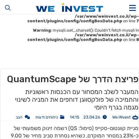
Warning
: mysqli::__construct(): (HY000/1045): Access denied for user
'u414896523_maofData'@'161.35.22.140' (using password: YES) in
/var/www/weinvest.co.il/wp-
content/plugins/config/configBosData.php
on line
7
Warning
: mysqli::set_charset(): Couldn't fetch mysqli in
/var/www/weinvest.co.il/wp-
content/plugins/config/configBosData.php
on line
8
פריצת הדרך של QuantumScape
המעבר לשלב המסחור עם הכנסות ראשוניות
והתמיכה של פולקסווגן דוחפים את המניה לשינוי
מגמה בגרף היומי
We INvest
23.04.26 14:15
ניתוחים ודעות
הגב
מניית קוונטום-סקייפ (סימול: QS) רשמה זינוק משמעותי של
כ-23% במסחר המוקדם, כשהיא נסחרת סביב מחיר של 9.00