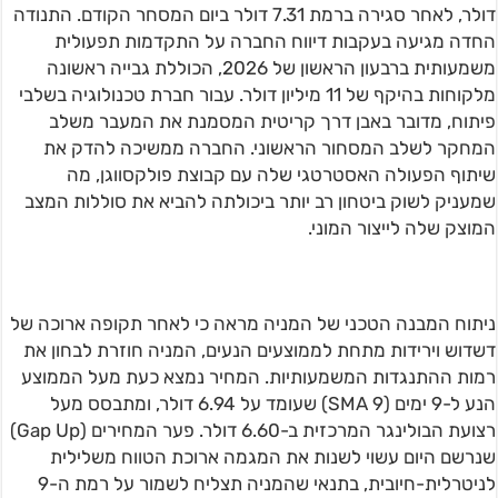
דולר, לאחר סגירה ברמת 7.31 דולר ביום המסחר הקודם. התנודה
החדה מגיעה בעקבות דיווח החברה על התקדמות תפעולית
משמעותית ברבעון הראשון של 2026, הכוללת גבייה ראשונה
מלקוחות בהיקף של 11 מיליון דולר. עבור חברת טכנולוגיה בשלבי
פיתוח, מדובר באבן דרך קריטית המסמנת את המעבר משלב
המחקר לשלב המסחור הראשוני. החברה ממשיכה להדק את
שיתוף הפעולה האסטרטגי שלה עם קבוצת פולקסווגן, מה
שמעניק לשוק ביטחון רב יותר ביכולתה להביא את סוללות המצב
המוצק שלה לייצור המוני.
ניתוח המבנה הטכני של המניה מראה כי לאחר תקופה ארוכה של
דשדוש וירידות מתחת לממוצעים הנעים, המניה חוזרת לבחון את
רמות ההתנגדות המשמעותיות. המחיר נמצא כעת מעל הממוצע
הנע ל-9 ימים (SMA 9) שעומד על 6.94 דולר, ומתבסס מעל
רצועת הבולינגר המרכזית ב-6.60 דולר. פער המחירים (Gap Up)
שנרשם היום עשוי לשנות את המגמה ארוכת הטווח משלילית
לניטרלית-חיובית, בתנאי שהמניה תצליח לשמור על רמת ה-9