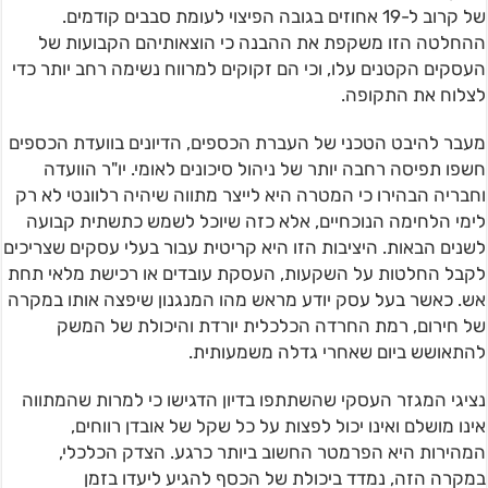
של קרוב ל-19 אחוזים בגובה הפיצוי לעומת סבבים קודמים.
ההחלטה הזו משקפת את ההבנה כי הוצאותיהם הקבועות של
העסקים הקטנים עלו, וכי הם זקוקים למרווח נשימה רחב יותר כדי
לצלוח את התקופה.
מעבר להיבט הטכני של העברת הכספים, הדיונים בוועדת הכספים
חשפו תפיסה רחבה יותר של ניהול סיכונים לאומי. יו"ר הוועדה
וחבריה הבהירו כי המטרה היא לייצר מתווה שיהיה רלוונטי לא רק
לימי הלחימה הנוכחיים, אלא כזה שיוכל לשמש כתשתית קבועה
לשנים הבאות. היציבות הזו היא קריטית עבור בעלי עסקים שצריכים
לקבל החלטות על השקעות, העסקת עובדים או רכישת מלאי תחת
אש. כאשר בעל עסק יודע מראש מהו המנגנון שיפצה אותו במקרה
של חירום, רמת החרדה הכלכלית יורדת והיכולת של המשק
להתאושש ביום שאחרי גדלה משמעותית.
נציגי המגזר העסקי שהשתתפו בדיון הדגישו כי למרות שהמתווה
אינו מושלם ואינו יכול לפצות על כל שקל של אובדן רווחים,
המהירות היא הפרמטר החשוב ביותר כרגע. הצדק הכלכלי,
במקרה הזה, נמדד ביכולת של הכסף להגיע ליעדו בזמן