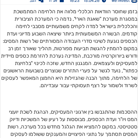
We INvest
15.04.26 16:23
אג"ח
הגב
בזמן שחוסר הוודאות הכלכלי מלווה את הלחימה המתמשכת
במסגרת מערכת "שאגת הארי", נדמה כי המערכת הציבורית
והכלכלית בישראל למדה לקחים משמעותיים מסבבי לחימה
קודמים. הבשורה המשמעותית ביותר שיצאה השבוע מדיוני ועדת
הכספים נוגעת לשינוי סדרי העבודה המסורתיים של רשות המסים:
במקום להמתין להגשת תביעות מפורטות, תהליך שאורך זמן רב
ודורש ביורוקרטיה מורכבת, המדינה נערכת להזרמת כספים מיידית
למעסיקים ולעצמאים. המנגנון החדש, שזכה לכינוי "בלחיצת
כפתור", נועד לגשר על פערי התזרים שנוצרים בשבועות הראשונים
של הלחימה, מתוך הבנה שהנזילות היא החמצן המאפשר לעסקים
לשרוד ולשמור על רצף תעסוקתי עבור עובדיהם.
ההסכמות שהתגבשו בין ארגוני המעסיקים, הנהגת לשכת יועצי
המס ויו"ר ועדת הכספים, מבוססות על רעיון של המשכיות ודיוק
סטטיסטי. במקום להמציא את הגלגל מחדש בכל מערכה, רשות
המסים תסתמך על נתוני הפיצויים והמענקים ששולמו לעסקים