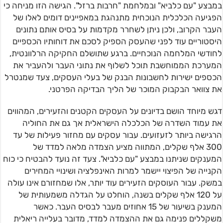
במבצע "עם כלביא" ובמלחמת "חרבות ברזל". הגישה הזו מניחה כי
הפגיעה הכלכלית הנוכחית מתנהגת במאפיינים דומים לאלו של
העבר הקרוב, ולכן ניתן לשחרר מקדמות על בסיס אותם נתונים
היסטוריים עוד לפני שהעסק הספיק לסכם את דוחותיו הכספיים
לחודשי המלחמה הנוכחיים. ברגע שתושלם החקיקה הרלוונטית,
המערכת הממוחשבת תוכל לשלוף את נתוני העבר ולהעביר את
הכספים ישירות לחשבונות הבנק של בעלי העסקים, צעד שמנטרל
את צוואר הבקבוק המוכר של הליך הבדיקה הפרטני.
דגש מיוחד הושם בדיונים על העסקים הקטנים והזעירים, המהווים
את עמוד השדרה של הכלכלה הישראלית אך גם את החוליה
הרגישה ביותר לזעזועים. עבור עסקים עם מחזור פעילות של עד
300 אלף שקלים, המתווה מציע הצמדה מלאה למדד של
המענקים שניתנו במבצע "עם כלביא". צעד זה נועד להבטיח כי כוח
הקנייה של הפיצוי יישמר למרות האינפלציה ושינויי המחירים
במשק. עבור העוסקים הזעירים עוד יותר, אלו שמחזורם אינו עולה
על 120 אלף שקלים בשנה, הוחלט על הגדלה משמעותית של
המענק בשיעור של 15 אחוזים מעבר לבסיס העבר. כאשר
משקללים פנימה גם את ההצמדה למדד, מדובר בעלייה ריאלית