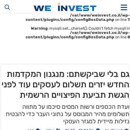
Warning
: mysqli::__construct(): (HY000/1045): Access denied for user
'u414896523_maofData'@'161.35.22.140' (using password: YES) in
/var/www/weinvest.co.il/wp-
content/plugins/config/configBosData.php
on line
7
Warning
: mysqli::set_charset(): Couldn't fetch mysqli in
/var/www/weinvest.co.il/wp-
content/plugins/config/configBosData.php
on line
8
גם בלי שביקשתם: מנגנון המקדמות
החדש יזרים תשלום לעסקים עוד לפני
הגשת תביעת הפיצויים הרשמית
ועדת הכספים ורשות המסים סיכמו על מתווה
תשלומים מהיר המבוסס על נתוני העבר כדי להבטיח
נזילות מיידית למגזר העסקי