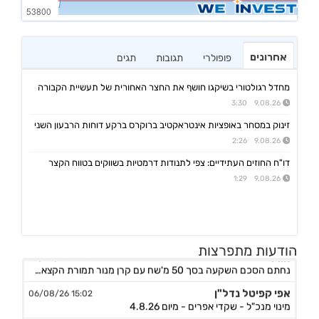
אחרונים
פופולרי
תגובות
תגים
מחדל רגולטורי בשיקגו חושף את החצר האחורית של תעשיית הקבורה
9.08.26 3:30
זינוק במסחר באופציות אינטראקטיב ברוקרס ברקע דוחות הרבעון השני
9.08.26 2:26
דו"ח החוזים העתידיים: צפי לתנודות דרמטיות בשווקים בטווח הקצר
9.08.26 1:29
הודעות מתפרצות
אורד
17:46 06/08/26
נחתם הסכם השקעה בסך 50 מ'שח עם קרן מנור תמורת הקצאה פרטית ב-164.51 ש״ח למניה +אופציה להשקעה נוספת, ה
אפי קפיטל נדל"ן
15:02 06/08/26
מינוי מנכ"ל - שקדי אפרים - מיום 4.8.26