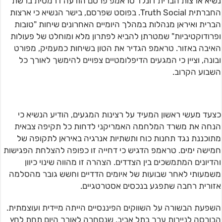
נשיא ארצות הברית דונלד טראמפ פרסם הודעה דרמטית ברשת
החברתית Truth Social. בפוסט שפרסם, בישר הנשיא כי ארצות
הברית ואיראן מנהלות במהלך היומיים האחרונים שיחות "טובות
ופרודוקטיביות" שמטרתן להביא לפתרון מלא ומוחלט של פעולות
האיבה באזור. טראמפ הגדיר את הטון בשיחות כמעמיק, מפורט
ובונה, וציין כי המגעים הדיפלומטיים צפויים להימשך לאורך כל
השבוע הקרוב.
כצעד מעשי ראשון המעיד על רצינות המגעים, הודיע הנשיא כי
הנחה את משרד המלחמה האמריקני לדחות כל תקיפה צבאית
מתוכננת נגד תחנות כוח ותשתיות אנרגיה באיראן לתקופה של
חמישה ימים. טראמפ הדגיש כי דחייה זו כפופה להצלחת הפגישות
והדיונים המתמשכים בין הצדדים. הצהרה זו מהווה שינוי כיוון
משמעותי לאחר שבועות של איומים הדדיים וחשש גובר מהסלמה
אזורית רחבה שתפגע בנכסים אסטרטגיים.
השפעת הבשורה על השווקים הפיננסיים הייתה מיידית ועוצמתית.
הבורסה לניירות ערך בתל אביב, שנסחרה לאורך היום תחת לחץ