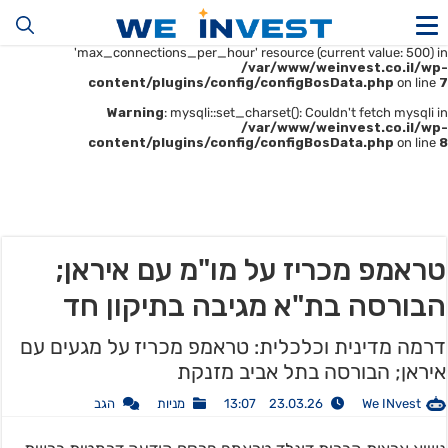
Warning
: mysqli::__construct(): (HY000/1226): User
'u414896523_maofData' has exceeded the
'max_connections_per_hour' resource (current value: 500) in
/var/www/weinvest.co.il/wp-
content/plugins/config/configBosData.php
on line
7
Warning
: mysqli::set_charset(): Couldn't fetch mysqli in
/var/www/weinvest.co.il/wp-
content/plugins/config/configBosData.php
on line
8
טראמפ מכריז על מו"מ עם איראן;
הבורסה בת"א מגיבה בתיקון חד
דרמה מדינית וכלכלית: טראמפ מכריז על מגעים עם
איראן; הבורסה בתל אביב מזנקת
We INvest
23.03.26 13:07
מניות
הגב