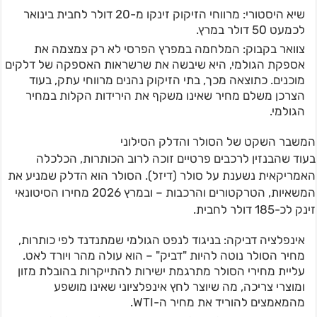
שיא היסטורי: מרווחי הזיקוק זינקו מ-20 דולר לחבית בינואר
לכמעט 50 דולר במרץ.
צוואר בקבוק: המלחמה במפרץ הפרסי לא רק צמצמה את
אספקת הגולמי, היא שיבשה את שרשראות האספקה של דלקים
מוכנים. כתוצאה מכך, בתי הזיקוק נהנים מרווחי עתק, בעוד
הצרכן משלם מחיר שאינו משקף את הירידות הקלות במחיר
הגולמי.
המשבר השקט של הסולר והדלק הסילוני
בעוד שהבנזין לרכבים פרטיים זוכה לרוב הכותרות, הכלכלה
האמריקאית נשענת על סולר (דיזל). הסולר הוא הדלק שמניע את
המשאיות, הטרקטורים והרכבות – ובמרץ 2026 מחירו הסיטונאי
זינק לכ-185 דולר לחבית.
אינפלציה דביקה: בניגוד לנפט הגולמי שמתנדנד לפי כותרות,
מחיר הסולר נוטה להיות "דביק" – הוא עולה מהר ויורד לאט.
עליית מחירי הסולר מתרגמת ישירות להתייקרות בהובלת מזון
ומוצרי צריכה, מה שיוצר לחץ אינפלציוני שאינו מושפע
מהמאמצים להוריד את מחיר ה-WTI.