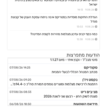
התורים הארוכים והמחירים גבוהים? המחסור ברופאים פוגע בתדמית
ישראל
9.08.26 14:13
הגדלת החזקות מוסדיות במטריקס אי.טי: ניתוח עסקת הענק של קבוצת
מגדל
9.08.26 13:02
כמה כסף יכניס עדכון מצלמות מהירות לקופת המדינה?
9.08.26 12:38
אביב קבוצה
10:30 09/08/26
הודעות מתפרצות
מינוי מנכ"ל - וקנין איתי - מיום 1.1.27
סקודיקס
14:25 07/08/26
מכתב המנהל הכללי לבעלי המניות
נקסט ויז'ן
09:20 07/08/26
הזמנות לרכישת מצלמות ומוצרים נוספים תמורת סה"כ כ-14.4מ'$, לאספקה עד תום Q4/26
מניבים ריט
08:33 07/08/26
מצגת לשוק ההון - רבעון שני לשנת 2026
מידאס השקעות
18:50 06/08/26
החלטות דירקטוריון לגבי מו"מ לנטילת מימון ותיקון שטר נאמנות אג"ח ד׳ - המשך בק"ע תזמ"ז חזוי והיערכות ל