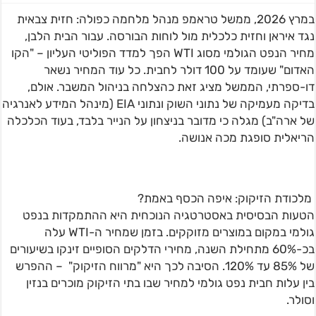
במרץ 2026, ממשל טראמפ מנהל מלחמה כפולה: חזית צבאית
נגד איראן וחזית כלכלית מול לוחות הבורסה. עבור הבית הלבן,
מחיר הנפט הגולמי מסוג WTI הפך למדד הפוליטי העליון – "הקו
האדום" שעומד על 100 דולר לחבית. כל עוד המחיר נשאר
דו-ספרתי, הממשל מציג זאת כהצלחה בניהול המשבר. אולם,
בדיקה מעמיקה של נתוני השוק ונתוני EIA (מינהל המידע לאנרגיה
של ארה"ב) מגלה כי מדובר בניצחון על הנייר בלבד, בעוד הכלכלה
הריאלית סופגת מכה אנושה.
מלכודת הזיקוק: איפה הכסף באמת?
הטעות הבסיסית באסטרטגיה הנוכחית היא ההתמקדות בנפט
גולמי במקום במוצרים מזוקקים. בזמן שמחיר ה-WTI עלה
בכ-60% מתחילת השנה, מחירי הדלקים הסופיים זינקו בשיעורים
של 85% עד 120%. הסיבה לכך היא "מרווח הזיקוק" – ההפרש
בין עלות חבית נפט גולמי למחיר שבו בתי הזיקוק מוכרים בנזין
וסולר.