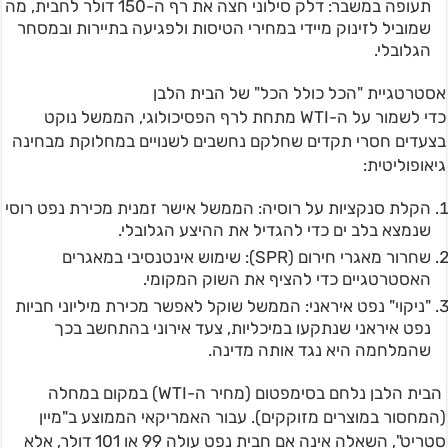
תעופה במשבר: דלק סילוני חצה את רף ה-150 דולר לחבית, מה
שמוביל לזינוק מיידי במחירי הטיסות ולפגיעה בתיירות ובמסחר
הגלובלי.
אסטרטגיית "הכל כולל הכל" של הבית הלבן
כדי לשמור על ה-WTI מתחת לרף הפסיכולוגי, הממשל נוקט
בצעדים חסרי תקדים שחלקם נחשבים לשנויים במחלוקת מבחינה
גיאופוליטית:
הקלת סנקציות על רוסיה: הממשל אישר זמנית מכירת נפט רוסי
שנמצא בלב ים כדי להגדיל את ההיצע הגלובלי.
שחרור מאגרי חירום (SPR): שימוש אינטנסיבי במאגרים
האסטרטגיים כדי להציף את השוק המקומי.
"ניקוי" נפט איראני: הממשל שוקל לאפשר מכירת מיליוני חביות
נפט איראני שנתקעו במיכליות, צעד אירוני בהתחשב בכך
שהמלחמה היא נגד אותה מדינה.
הבית הלבן נלחם בסימפטום (מחיר ה-WTI) במקום במחלה
(המחסור במוצרים מזוקקים). עבור האמריקאי הממוצע ב"מיין
סטריט", השאלה אינה אם חבית נפט עולה 99 או 101 דולר, אלא