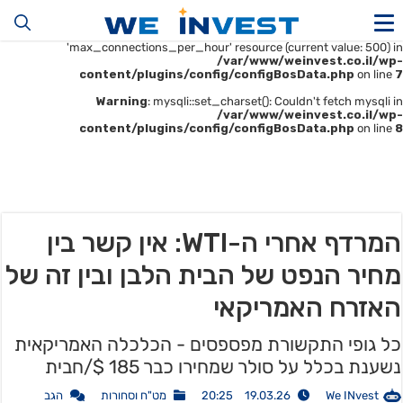
Warning
: mysqli::__construct(): (HY000/1226): User
'u414896523_maofData' has exceeded the
'max_connections_per_hour' resource (current value: 500) in
/var/www/weinvest.co.il/wp-
content/plugins/config/configBosData.php
on line
7
Warning
: mysqli::set_charset(): Couldn't fetch mysqli in
/var/www/weinvest.co.il/wp-
content/plugins/config/configBosData.php
on line
8
המרדף אחרי ה-WTI: אין קשר בין
מחיר הנפט של הבית הלבן ובין זה של
האזרח האמריקאי
כל גופי התקשורת מפספסים - הכלכלה האמריקאית
נשענת בכלל על סולר שמחירו כבר 185 $/חבית
We INvest
19.03.26 20:25
מט"ח וסחורות
הגב