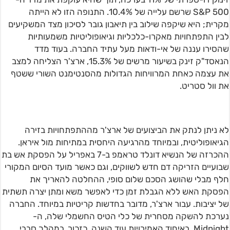
S&P 500 שרשם עלייה של 10.4%. התנופה הזו לא הייתה
מקרית; היא שיקפה שילוב בין תיאבון גובר לסיכון מצד המשקיעים
לבין התפתחויות מאקרו-כלכליות וגיאופוליטיות משמעותיות
שהסירו עננה של אי-ודאות מעל עתיד החברה. בעוד מדד
הנאסד"ק זינק בשיעור מרשים של 15.3%, ארצ'ר הצליחה למצב
את עצמה כאחת המרוויחות הגדולות מהסנטימנט השורי ששטף
את וול סטריט.
לא ניתן לנתק את הביצועים של ארצ'ר מההתפתחויות בזירה
הגיאופוליטית, ובמיוחד מהרגיעה היחסית במתיחות מול איראן.
ההכרזה של הנשיא דונלד טראמפ ב-7 באפריל על הפסקת אש בת
שבועיים הזריקה דם חדש לשווקים, וגם כאשר מועד הסיום המקורי
חלף מבלי שהושג הסכם שלום סופי, ההחלטה להאריך את
הפסקת האש ללא הגבלת זמן כדי לאפשר משא ומתן יצרה תשתית
של יציבות. עבור ארצ'ר, מדובר בחדשות קריטיות במיוחד. החברה
נערכת להשקה מסחרית של כלי הטיס החשמלי שלה, ה-
Midnight, באיחוד האמירויות עוד השנה. כזכור, במהלך סבבי