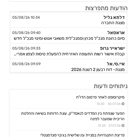
הודעות מתפרצות
דלתא גליל
10:34 05/08/26
מצגת החברה
אראסאל
09:40 05/08/26
סיום כהונת מנכ"ל מכהן וסמנכ"לית משאבי אנוש ומינוי מנכ"ל חדש
ישראייר גרופ
09:33 05/08/26
קבלת אישור רשות התעופה האזרחית להפעלת טיסות לצפון אמריקה
איי.סי.אל
09:09 05/08/26
מצגת- דוח רבעון 2 לשנת 2026
ויליפוד אינטרנש
09:02 05/08/26
ניתוחים ודעות
מצגת משקיעים בעברית
באטמ
09:00 05/08/26
מיקרוסופט לאחר פרסום הדו"ח
הזמנה ראשונה לפלטפורמת סייבר לסביבה טקטית
30.07.26 13:30
אקונרג'י
08:54 05/08/26
הפער שנפתח בין המדדים לנאסד"ק, עונת הדוחות בשיאה והחלטת
הסכם מחייב לרכישת 100% בפלטפורמת הרוח הצרפתית Escofi תמורת כ-134.3 מיליון אירו ,כפוף להתאמות
הריבית שמעבר לפינה
ויליפוד אינטרנש
27.07.26 13:34
08:40 05/08/26
מודיעה על מחיקה מנסדא"ק, תמשיך להיסחר בבורסה בתל אביב
פריצת התנגדויות במניית עין שלישית בגיבוי פונדמנטלי