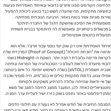
הלחימה הקודמים ספגו אזורים בדובאי ובאיחוד האמירויות פגיעות
כתוצאה מתקיפות, מה שהעלה חשש כבד בנוגע ליכולת להפעיל
שירות מוניות אוויר בטוח באזור. הרגיעה הנוכחית מפחיתה
משמעותית את הסיכון שהשקת הדגל של החברה תיתקל
במכשולים ביטחוניים, ומאפשרת לה להתמקד בבניית תשתית
תפעולית בתנאים אופטימליים.
איחוד האמירויות אינו רק שוק יעד נוסף עבור ארצ'ר, אלא הוא
מהווה את "הוכחת היכולת" (Proof of Concept) המרכזית שלה
לקראת פריסה גלובלית רחבה יותר. השקת ה-Midnight בשמי
דובאי מיועדת להראות לעולם כי הטכנולוגיה של המראה ונחיתה
אנכית חשמלית (eVTOL) בשלה לשימוש יומיומי. כל איום ביטחוני,
אפילו צנוע, בדמות מתקפות טילים או כטב"מים, היה מוסיף שכבה
של אי-ודאות שהייתה עלולה להרתיע משקיעים ולקוחות
פוטנציאליים כאחד. לכן, המעבר ממצב לחימה למצב של משא
ומתן דיפלומטי באזור נתפס בשוק כזרז ישיר לעליית ערך המניה.
המגמה החיובית של חודש אפריל לא נעצרה עם חילופי הדפים
בלוח השנה, והיא נמשכת בעוצמה גם לתוך חודש מאי. נכון לימים