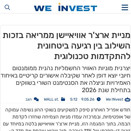
מניית ארצ'ר אוויאיישן ממריאה בזכות
השילוב בין רגיעה ביטחונית
להתקדמות טכנולוגית
יצרנית מוניות האוויר החשמליות נהנית ממומנטום
חיובי יוצא דופן לאחר שקיבלה אישורים קריטיים באיחוד
האמירויות וניצלה את הסנטימנט השורי בשווקים
בתחילת שנת 2026
We INvest
9.05.26 5:12
.WALL st
הגב
חודש אפריל האחרון סיפק למשקיעים בשוקי ההון נשימה עמוקה
של אופטימיות, ובמרכזה עמדו מניות הצמיחה שחזרו לקדמת
הבמה. בתוך המגמה הזו, מניית ארצ'ר אוויאיישן בלטה במיוחד עם
זינוק דו-ספרתי של 11% בערכה, תוך שהיא עוקפת את מדד ה-