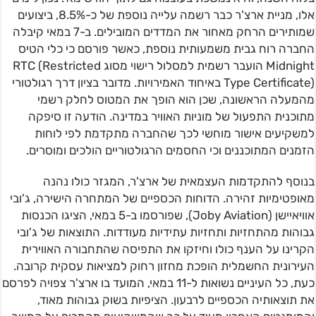
אלו, מניית ארצ'ר כבר רשמה עלייה נוספת של כ-8.5%, ביצועים
שמותירים הרחק מאחור את המדדים המובילים. ב-7 במאי קיבלה
החברה רוח גבית משמעותית נוספת, כאשר פורסם כי כלי הטיס
Midnight הועבר רשמית למסלול רישוי מסוג RTC (Restricted
Type Certificate) באיחוד האמירויות. מדובר בציון דרך רגולטורי
מהמעלה הראשונה, שכן הוא הופך את המטוס לחלק רשמי
מתוכנית התפעול של מוניות האוויר במדינה. הודעה זו סיפקה
למשקיעים אישור מוחשי לכך שהחברה מתקדמת לפי לוחות
הזמנים המתוכננים וכי החסמים הרגולטוריים הולכים ומוסרים.
בנוסף להתקדמות העצמאית של ארצ'ר, המגזר כולו נהנה
מאופטימיות זהירה. הדוחות הכספיים של המתחרה הישירה, ג'ובי
אוויאיישן (Joby Aviation), שפורסמו ב-5 במאי, הציגו הכנסות
גבוהות מהתחזיות ותחזיות עתידיות מעודדות. התוצאות של ג'ובי
הקרינו על הענף כולו וחיזקו את התפיסה שהתחבורה האווירית
העירונית החשמלית הופכת מחזון רחוק למציאות עסקית קרובה.
כעת, כל העיניים נשואות ל-11 במאי, המועד בו ארצ'ר צפויה לפרסם
את תוצאותיה הכספיים לרבעון. הציפיות בשוק גבוהות מאוד,