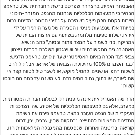
האבטחה הימית. בהצהרה שפרסם ברשת החברתית שלו, טראמפ
הבהיר כי המעצמות הכלכליות שנהנות מהנפט המזרח-תיכוני
חייבות לקחת חלק פעיל בשמירה על נתיבי הסחר. "מדינות רבות,
במיוחד אלו שנפגעות מניסיון הסגירה של מצר הורמוז על ידי
איראן, ישלחו ספינות מלחמה, בשיתוף עם ארצות הברית של
אמריקה, כדי לשמור על המצר פתוח ובטוח," כתב הנשיא.
האסטרטגיה התקשורתית של וושינגטון משלבת הכרזת ניצחון
צבאי לצד הכרה באיום האסימטרי שעדיין קיים. טראמפ הדגיש:
"כבר השמדנו 100% מהיכולת הצבאית של איראן, אבל קל להם
לשלוח רחפן או שניים, להטיל מוקש, או לשגר טיל לטווח קצר אי
שם לאורך, או בתוך, נתיב המים הזה, לא משנה עד כמה הם הובסו
קשות."
הדרישה האמריקאית אינה מופנית רק לבעלות הברית המסורתיות
במערב, אלא גם למעצמות הכלכליות של אסיה, שהן הצרכניות
העיקריות של הנפט העובר במצר. טראמפ פירט את רשימת
המדינות המצופות להתייצב: "בתקווה שסין, צרפת, יפן, דרום
קוריאה, בריטניה ואחרות, שנפגעות מהמגבלה המלאכותית הזו,