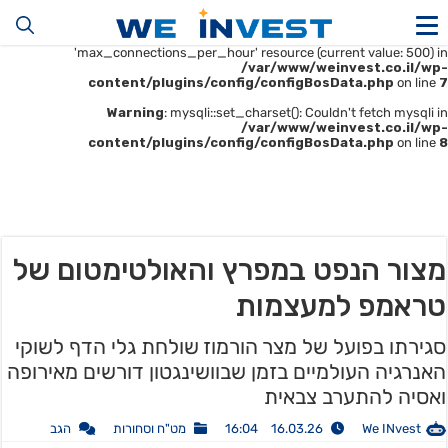
Warning
: mysqli::__construct(): (HY000/1226): User
'u414896523_maofData' has exceeded the
'max_connections_per_hour' resource (current value: 500) in
/var/www/weinvest.co.il/wp-
content/plugins/config/configBosData.php
on line
7
Warning
: mysqli::set_charset(): Couldn't fetch mysqli in
/var/www/weinvest.co.il/wp-
content/plugins/config/configBosData.php
on line
8
מצור הנפט במפרץ והאולטימטום של
טראמפ למעצמות
סגירתו בפועל של מצר הורמוז שולחת גלי הדף לשוקי
האנרגיה העולמיים בזמן שבוושינגטון דורשים מאירופה
ואסיה להתערב צבאית
We INvest
16.03.26 16:04
מט"ח וסחורות
הגב