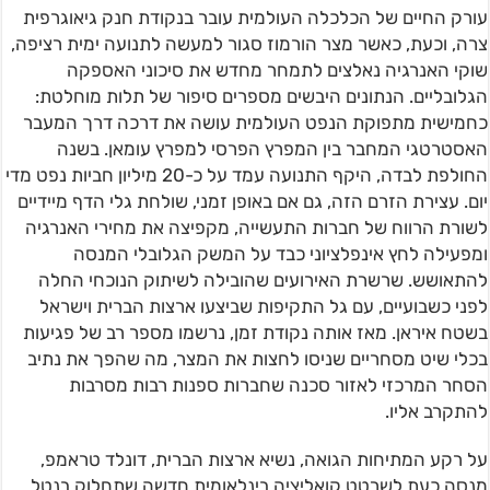
עורק החיים של הכלכלה העולמית עובר בנקודת חנק גיאוגרפית
צרה, וכעת, כאשר מצר הורמוז סגור למעשה לתנועה ימית רציפה,
שוקי האנרגיה נאלצים לתמחר מחדש את סיכוני האספקה
הגלובליים. הנתונים היבשים מספרים סיפור של תלות מוחלטת:
כחמישית מתפוקת הנפט העולמית עושה את דרכה דרך המעבר
האסטרטגי המחבר בין המפרץ הפרסי למפרץ עומאן. בשנה
החולפת לבדה, היקף התנועה עמד על כ-20 מיליון חביות נפט מדי
יום. עצירת הזרם הזה, גם אם באופן זמני, שולחת גלי הדף מיידיים
לשורת הרווח של חברות התעשייה, מקפיצה את מחירי האנרגיה
ומפעילה לחץ אינפלציוני כבד על המשק הגלובלי המנסה
להתאושש. שרשרת האירועים שהובילה לשיתוק הנוכחי החלה
לפני כשבועיים, עם גל התקיפות שביצעו ארצות הברית וישראל
בשטח איראן. מאז אותה נקודת זמן, נרשמו מספר רב של פגיעות
בכלי שיט מסחריים שניסו לחצות את המצר, מה שהפך את נתיב
הסחר המרכזי לאזור סכנה שחברות ספנות רבות מסרבות
להתקרב אליו.
על רקע המתיחות הגואה, נשיא ארצות הברית, דונלד טראמפ,
מנסה כעת לשרטט קואליציה בינלאומית חדשה שתחלוק בנטל