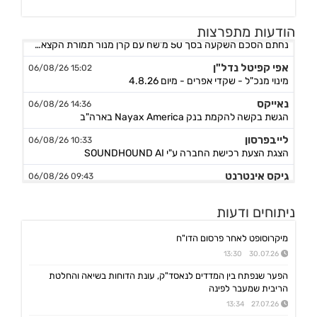
אורד
17:46 06/08/26
הודעות מתפרצות
נחתם הסכם השקעה בסך 50 מ'שח עם קרן מנור תמורת הקצאה פרטית ב-164.51 ש״ח למניה +אופציה להשקעה נוספת, ה
אפי קפיטל נדל"ן
15:02 06/08/26
מינוי מנכ"ל - שקדי אפרים - מיום 4.8.26
נאייקס
14:36 06/08/26
הגשת בקשה להקמת בנק Nayax America בארה"ב
לייבפרסון
10:33 06/08/26
הצגת הצעת רכישת החברה ע"י SOUNDHOUND AI
גיקס אינטרנט
09:43 06/08/26
קבלת אישור לרישום פטנט בדרום קוריאה לחברה הבת דליברז בתחום ניווט מתקדם לרכבים ורובוטים
אפולו פאוור
09:00 06/08/26
ניתוחים ודעות
הזמנת עבודה מאמזון להקמת קירוי סולארי לחניה בצרפת בסך של כ-2 מ'ש"ח,המשך
מיקרוסופט לאחר פרסום הדו"ח
ג'ין טכנולוגיות
09:00 06/08/26
הסכם רישיון ושירותי פיתוח עם תאגיד בנקאי בישראל,פרטים
30.07.26 13:30
הפער שנפתח בין המדדים לנאסד"ק, עונת הדוחות בשיאה והחלטת
גולף
08:40 06/08/26
הריבית שמעבר לפינה
מצגת שוק ההון - דוח רבעון שני 2026
27.07.26 13:34
קיסטון אינפרא
08:30 06/08/26