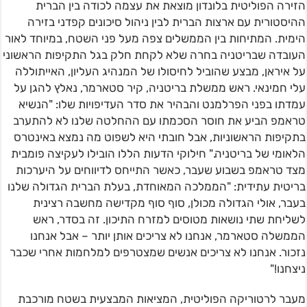
הזירה הפוליטית בלונדון מוצאת את עצמה לכודה בין הברית
ההיסטורית עם ארצות הברית לבין ניהול סיכונים קפדני בזירה
הימית. המתיחות בין הממשלים צפה מעל פני השטח, במיוחד לאור
העובדה שבריטניה בחרה שלא לקחת חלק בגל התקיפות הראשוני
על איראן, מבצע שהוביל לחיסולו של המנהיג העליון, האייתוללה
עלי חמינאי. ראש ממשלת בריטניה, קיר סטארמר, נאלץ להגן על
עמדתו בפני הפרלמנט והבהיר את סדר העדיפויות שלו: "הנשיא
טראמפ הביע את חוסר הסכמתו עם ההחלטה שלנו לא להתערב
בתקיפות הראשוניות, אבל חובתי היא לשפוט מה נמצא באינטרס
הלאומי של בריטניה." חילוקי הדעות הללו הובילו לעקיצה פומבית
מצד טראמפ בשבוע שעבר, כאשר התייחס לדיווחים על היערכות
בריטית עתידית: "הממלכה המאוחדת, בעלת הברית הגדולה שלנו
בעבר, אולי הגדולה מכולן, סוף סוף מקדישה מחשבה רצינית
לשליחת שתי נושאות מטוסים למזרח התיכון. זה בסדר, ראש
הממשלה סטארמר, אנחנו לא צריכים אותן יותר – אבל אנחנו
נזכור. אנחנו לא צריכים אנשים שמצטרפים למלחמות אחרי שכבר
ניצחנו!"
מעבר לרטוריקה הפוליטית, המציאות המבצעית בשטח מורכבת