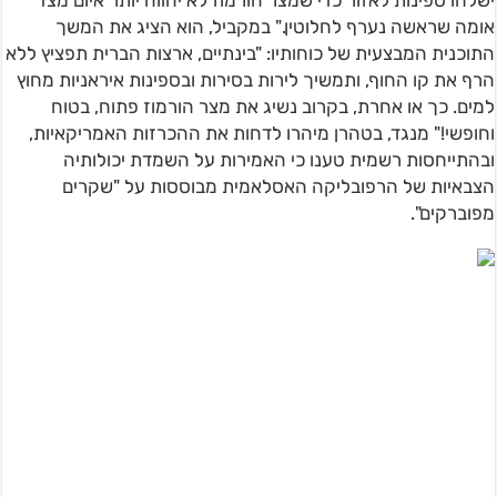
ישלחו ספינות לאזור כדי שמצר הורמוז לא יהווה יותר איום מצד
אומה שראשה נערף לחלוטין." במקביל, הוא הציג את המשך
התוכנית המבצעית של כוחותיו: "בינתיים, ארצות הברית תפציץ ללא
הרף את קו החוף, ותמשיך לירות בסירות ובספינות איראניות מחוץ
למים. כך או אחרת, בקרוב נשיג את מצר הורמוז פתוח, בטוח
וחופשי!" מנגד, בטהרן מיהרו לדחות את ההכרזות האמריקאיות,
ובהתייחסות רשמית טענו כי האמירות על השמדת יכולותיה
הצבאיות של הרפובליקה האסלאמית מבוססות על "שקרים
מפוברקים".