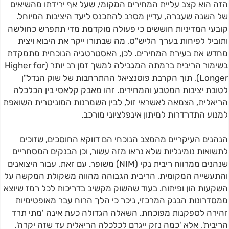
הזה הוא קצב עליית המחירים המקומי, שעל אף ירידתו מהשיאים
של השנה שעברה, עדיין מסרב להתכנס ליעד היציבות המיוחל.
קובעי המדיניות חוששים כי פעולה מוקדמת מדי תתפרש כחולשה
ותוביל לפיחות בערך הליש"ט, מה שבתורו ייקר את היבוא ויצית
מחדש את בעירת המחירים. לכן, האסטרטגיה הנוכחית מתמקדת
בשימור הריבית ברמתה המגבילה למשך זמן רב יותר (Higher for
Longer), תוך הקרבת פוטנציאל ההתרחבות של שוק הנדל"ן
לטובת יציבות המטבע והמחירים. זהו מאבק קלאסי בין הכלכלה
הריאלית, הצמאה לאשראי זול, לבין השמרנות המוניטרית השואפת
למנוע התדרדרות למיתון אינפלציוני מורכב.
הנהנים העיקריים מהמצב הנוכחי הם דווקא החוסכים, שזוכים
לתשואות נומינליות שלא נראו מזה עשור, וכן הבנקים המסחריים
שנהנים ממרווח ריבית נקי (NIM) משופר. עם זאת, עבור היצואנים
והתעשייה המקומית, הריבית הגבוהה מהווה משקולת המקשה על
השקעות הון ופיתוח. בעוד שהשוק מקשיב בדריכות לכל רמז שיוצא
ממסדרונות הבנק המרכזי, ניכר כי הלך הרוח עבר מאופטימיות
זהירה לספקנות מפוכחת. השאלה הגדולה כעת אינה 'מתי תרד
הריבית', אלא 'כמה נזק ייגרם לכלכלה הריאלית עד שזה יקרה'.