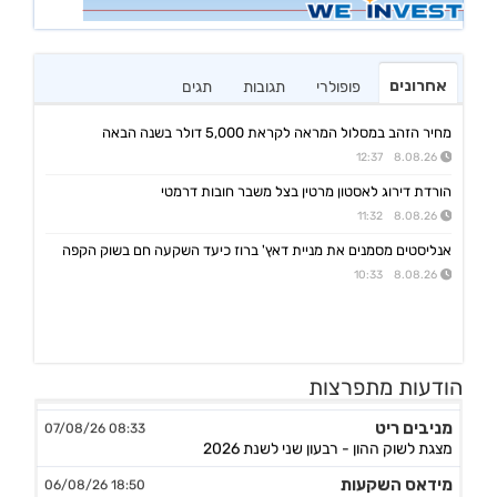
אחרונים
פופולרי
תגובות
תגים
מחיר הזהב במסלול המראה לקראת 5,000 דולר בשנה הבאה
8.08.26 12:37
הורדת דירוג לאסטון מרטין בצל משבר חובות דרמטי
8.08.26 11:32
אנליסטים מסמנים את מניית דאץ' ברוז כיעד השקעה חם בשוק הקפה
8.08.26 10:33
נקסט ויז'ן
09:20 07/08/26
הזמנות לרכישת מצלמות ומוצרים נוספים תמורת סה"כ כ-14.4מ'$, לאספקה עד תום Q4/26
הודעות מתפרצות
מניבים ריט
08:33 07/08/26
מצגת לשוק ההון - רבעון שני לשנת 2026
מידאס השקעות
18:50 06/08/26
החלטות דירקטוריון לגבי מו"מ לנטילת מימון ותיקון שטר נאמנות אג"ח ד׳ - המשך בק"ע תזמ"ז חזוי והיערכות ל