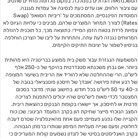
המשכנתאות הגדולים בממלכה. במקום מלחמת מחירים שתטיב
עם ציבור הלווים, אנו עדים כעת לנסיגה אל עמדות מגננה.
המוסדות הפיננסיים, המסתמכים על 'ריביות הסוואפ' (Swap
Rates) לצורך תמחור המוצרים שלהם, מבינים כי עלויות הגיוס לא
צפויות לרדת בטווח הזמן המיידי. כתוצאה מכך, כל תוכנית להוזלת
המרווחים נגנזה לעת עתה, והתחרות על ליבו של הצרכן הוחלפה
בניסיון לשמור על יציבות התיקים הקיימים.
המשמעות הנגזרת עבור משק בית ממוצע בבריטניה היא מהותית
ביותר. אם נבחן משכנתא סטנדרטית בהיקף של כ-250 אלף
ליש"ט, הרי שההחלטה שלא להוריד את הריבית בשיעור המצופה
של רבע אחוז פירושה 'אובדן' של חיסכון פוטנציאלי בגובה של
כ-40 עד 50 ליש"ט בכל חודש. בחישוב שנתי, מדובר בסכום
המצטבר לכדי מאות ליש"טים שהיו יכולים להתפנות לצריכה
פרטית או לחיסכון, אך יישארו בקופות הבנקים כהוצאות ריבית.
המצב הנוכחי מייצר שחיקת הון בקרב המעמד הבינוני, שכן כוח
הקנייה שלו נפגע פעמיים: פעם אחת מהאינפלציה שטרם דעכה
לחלוטין, ופעם שנייה מעלויות המימון שנותרו ברמתן הגבוהה.
בקרב האנליסטים בסיטי של לונדון נשמעים קולות המעריכים כי