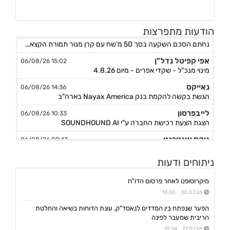
הודעות מתפרצות
אורד
17:46 06/08/26
נחתם הסכם השקעה בסך 50 מ'שח עם קרן מנור תמורת הקצאה פרטית ב-164.51 ש״ח למניה +אופציה להשקעה נוספת, ה
אפי קפיטל נדל"ן
15:02 06/08/26
מינוי מנכ"ל - שקדי אפרים - מיום 4.8.26
נאייקס
14:36 06/08/26
הגשת בקשה להקמת בנק Nayax America בארה"ב
לייבפרסון
10:33 06/08/26
הצגת הצעת רכישת החברה ע"י SOUNDHOUND AI
גיקס אינטרנט
09:43 06/08/26
קבלת אישור לרישום פטנט בדרום קוריאה לחברה הבת דליברז בתחום ניווט מתקדם לרכבים ורובוטים
ניתוחים ודעות
אפולו פאוור
09:00 06/08/26
הזמנת עבודה מאמזון להקמת קירוי סולארי לחניה בצרפת בסך של כ-2 מ'ש"ח,המשך
מיקרוסופט לאחר פרסום הדו"ח
ג'ין טכנולוגיות
09:00 06/08/26
30.07.26 13:30
הסכם רישיון ושירותי פיתוח עם תאגיד בנקאי בישראל,פרטים
הפער שנפתח בין המדדים לנאסד"ק, עונת הדוחות בשיאה והחלטת
גולף
08:40 06/08/26
הריבית שמעבר לפינה
מצגת שוק ההון - דוח רבעון שני 2026
27.07.26 13:34