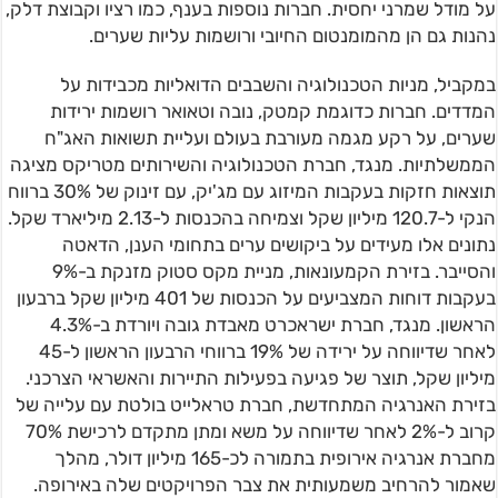
על מודל שמרני יחסית. חברות נוספות בענף, כמו רציו וקבוצת דלק,
נהנות גם הן מהמומנטום החיובי ורושמות עליות שערים.
במקביל, מניות הטכנולוגיה והשבבים הדואליות מכבידות על
המדדים. חברות כדוגמת קמטק, נובה וטאואר רושמות ירידות
שערים, על רקע מגמה מעורבת בעולם ועליית תשואות האג"ח
הממשלתיות. מנגד, חברת הטכנולוגיה והשירותים מטריקס מציגה
תוצאות חזקות בעקבות המיזוג עם מג'יק, עם זינוק של 30% ברווח
הנקי ל-120.7 מיליון שקל וצמיחה בהכנסות ל-2.13 מיליארד שקל.
נתונים אלו מעידים על ביקושים ערים בתחומי הענן, הדאטה
והסייבר. בזירת הקמעונאות, מניית מקס סטוק מזנקת ב-9%
בעקבות דוחות המצביעים על הכנסות של 401 מיליון שקל ברבעון
הראשון. מנגד, חברת ישראכרט מאבדת גובה ויורדת ב-4.3%
לאחר שדיווחה על ירידה של 19% ברווחי הרבעון הראשון ל-45
מיליון שקל, תוצר של פגיעה בפעילות התיירות והאשראי הצרכני.
בזירת האנרגיה המתחדשת, חברת טראלייט בולטת עם עלייה של
קרוב ל-2% לאחר שדיווחה על משא ומתן מתקדם לרכישת 70%
מחברת אנרגיה אירופית בתמורה לכ-165 מיליון דולר, מהלך
שאמור להרחיב משמעותית את צבר הפרויקטים שלה באירופה.