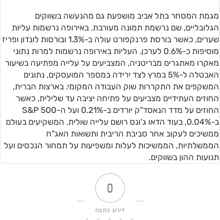
מגמת המסחר בתל אביב מושפעת גם מהנעשה בשווקים
הגלובליים, שם נרשמת תמונה מעורבת. באירופה נרשמות עליות
שערים, כאשר בורסת פרנקפורט עולה ב-1.3% ובורסות לונדון ופריז
מוסיפות כ-0.6% לערכן. העליות באירופה נרשמות למרות נתוני
מאקרו מאתגרים מבריטניה, המצביעים על עלייה מפתיעה בשיעור
האבטלה ל-5% במרץ לצד ירידה במספר המועסקים, נתונים
המשקפים את התקררות שוק העבודה המקומי. בארצות הברית,
החוזים העתידיים מצביעים על פתיחה יציבה עד שלילית, כאשר
החוזים על מדד הנאסד"ק יורדים ב-0.21% ועל ה-S&P 500
ב-0.04%, בעוד הדאו ג'ונס רושם עלייה שולית. המשקיעים בעולם
ממשיכים לעקוב אחר סביבת הריבית ותשואות האג"ח
הממשלתיות, הממשיכות לעלות ומשפיעות על תמחור הנכסים ועל
תנועות ההון בשווקים.
0
דירוג כתבה