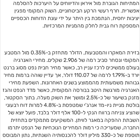
המתיחות הגוברת מול איראן והדיווחים על היערכות להסלמה
אפשרית. חרף רעשי הרקע הביטחוניים, השוק המקומי מפגין
יציבות יחסית, הנתמכת בין היתר על ידי עונת הדוחות הכספיים
המספקת רוח גבית לחלק מהמניות המרכזיות.
בזירת המאקרו והמטבעות, הדולר מתחזק ב-0.35% מול המטבע
המקומי ונסחר סביב רמה של 2.906 שקלים. מחירי האנרגיה
בעולם ממשיכים לרכז עניין רב, כאשר מחיר חבית נפט מסוג ברנט
יורד ב-1.79% לרמה של 110.07 דולר, אך עדיין שוהה ברמות מחיר
גבוהות משמעותית מהממוצע בשנים האחרונות. השפעת מחירי
האנרגיה מורגשת היטב בבורסה המקומית, כאשר מדד הנפט והגז
מזנק בשיעור של כ-2.5% ומושך את השוק מעלה. בתוך הסקטור,
בולטת מניית ניו-מד אנרג'י שמטפסת ב-4.8% למרות דוח רבעוני
שהציג צניחה ברווח הנקי ל-100 אלף דולר בלבד, פועל יוצא של
השבתת ההפקה במאגר לוויתן. המשקיעים מתמקדים בתחזית
החברה, שמעריכה כי רמות המחירים הנוכחיות של הנפט יתרמו
תוספת של כ-330 מיליון דולר להכנסותיה השנתיות, נתון המבוסס