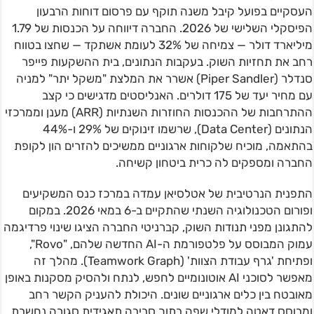
העסקיים בפועל קיבל משנה תוקף עם פרסום דוחות הרבעון
הפיסקלי השלישי של 2026. החברה דיווחה על הכנסות של 1.79
מיליארד דולר — צמיחה של 32% לעומת אשתקד — שחצו בטווח
רחב את תחזיות השוק. בעקבות הנתונים, בית ההשקעות פייפר
סנדלר (Piper Sandler) אשרר את המלצת "משקל יתר" למניה
עם מחיר יעד של 175 דולרים. האנליסטים מדגישים כי קצב
ההתרחבות של ההכנסות החוזרות השנתיות (ARR) מענן וממרכזי
הנתונים (Data Center), שרשמו זינוקים של 29% ו-44%
בהתאמה, מוכיח שלקוחות ארגוניים ממשיכים להזרים הון לקופת
החברה ומספקים לה כרית ביטחון קשיחה.
התפנית הנרטיבית של אטלסיאן עמדה במרכז כנס המשקיעים
ופורום הטכנולוגיה השנתי שהתקיים ב-6 במאי 2026. במקום
להתגונן מפני תנודות השוק, קברניטי החברה הציגו שינוי פרדיגמה
עמוק המבוסס על פלטפורמת ה-AI החדשה שלהם, "Rovo",
ופתיחת 'גרף עבודת הצוות' (Teamwork Graph). מהלך זה
מאפשר לסוכני AI אוטונומיים לחפש, לנתח ולהסיק מסקנות באופן
מאובטח בין כלים ארגוניים שונים. היכולת להעניק הקשר רחב
ומבוסס דאטה למודלי שפה בתוך סביבה תאגידית סגורה נחשבת