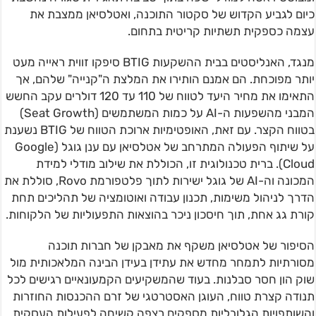
כיום לגביע הקדוש של סקטור התוכנה, ואטלסיאן ממצבת את
עצמה כספקית תשתיות קריטית בתחום.
מנגד, האנליסטים בבית ההשקעות BTIG סיפקו זווית ראייה מעט
יותר מפוכחת. הם אמנם הותירו את המלצת ה"קנייה" שלהם, אך
התאימו את מחיר היעד לטווח של 110 עד 120 דולרים עקב החשש
המבני מהשפעות ה-AI על כמות המשתמשים (Seat Growth)
בטווח הקצר. עם זאת, האופטימיות ארוכת הטווח של BTIG נשענת
על שיתוף הפעולה המתרחב של אטלסיאן עם ענן גוגל (Google
Cloud). ברית טכנולוגית זו, הכוללת את שילוב מודלי למידת
המכונה וה-AI של גוגל ישירות לתוך פלטפורמת Rovo, סוללת את
הדרך לניהול משימות, תכנון עבודה ואוטומציה של תהליכים תחת
קורת גג אחת, תוך חיסכון ניכר בהוצאות התפעוליות של הלקוחות.
הסיפור של אטלסיאן משקף את מאבקן של חברות תוכנה
מסורתיות לתמחר מחדש את עתידן בעידן הבינה המלאכותית מול
שוק הון חסר סבלנות. בעוד שהמשקיעים הקמעונאיים רגישים לכל
תנודה קצרת טווח, העוגן האסטרטגי של זרם ההכנסות החוזרות
והשותפויות הגלובליות מספקים רצפה קשיחה לפעילות העסקית.