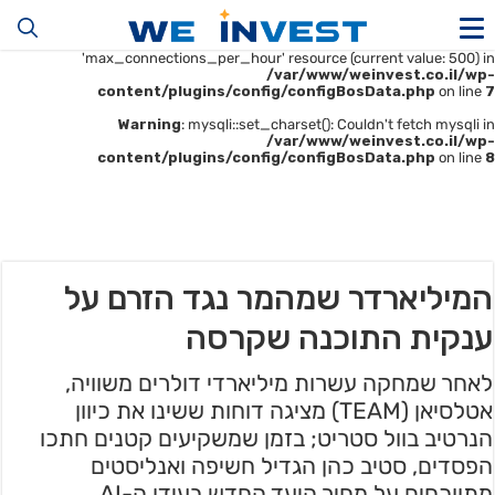
Warning
: mysqli::__construct(): (HY000/1226): User
'u414896523_maofData' has exceeded the
'max_connections_per_hour' resource (current value: 500) in
/var/www/weinvest.co.il/wp-
content/plugins/config/configBosData.php
on line
7
Warning
: mysqli::set_charset(): Couldn't fetch mysqli in
/var/www/weinvest.co.il/wp-
content/plugins/config/configBosData.php
on line
8
המיליארדר שמהמר נגד הזרם על
ענקית התוכנה שקרסה
לאחר שמחקה עשרות מיליארדי דולרים משוויה,
אטלסיאן (TEAM) מציגה דוחות ששינו את כיוון
הנרטיב בוול סטריט; בזמן שמשקיעים קטנים חתכו
הפסדים, סטיב כהן הגדיל חשיפה ואנליסטים
מתווכחים על מחיר היעד החדש בעידן ה-AI