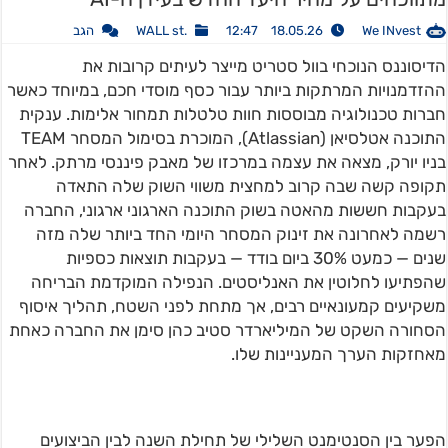
We INvest
18.05.26 12:47
.WALL st
הגב
הדיסוננס הנוכחי בוול סטריט מייצר לעיתים קרובות את
ההזדמנויות המרתקות ביותר עבור כסף מוסדי חכם, במיוחד כאשר
חברות טכנולוגיה מבוססות חוות טלטלות תמחור אלימות. ענקית
התוכנה אטלסיאן (Atlassian), המוכרת בסימול המסחר TEAM
בניו יורק, מצאה את עצמה במרכזו של מאבק פיננסי מרתק. לאחר
תקופה קשה שבה קרוב למחצית משווי השוק שלה התאדה
בעקבות חששות מהאטה בשוק התוכנה הארגוני ארגוני, החברה
רשמה לאחרונה את זינוק המסחר היומי החד ביותר שלה מזה
שנים — כמעט 30% ביום בודד — בעקבות תוצאות כספיות
שהפתיעו לחלוטין את האנליסטים. הנפילה המוקדמת הבריחה
משקיעים קמעונאיים רבים, אך מתחת לפני השטח, תהליך איסוף
הסחורה השקט של המיליארדר סטיב כהן סימן את החברה כאחת
מאחזקות הערך המעניינות שלו.
הפער בין הסנטימנט השלילי של תחילת השנה לבין הביצועים